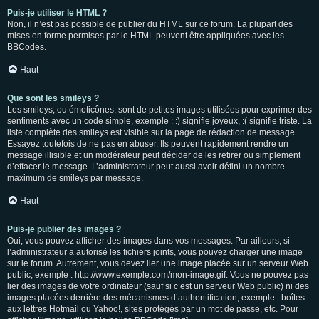
Puis-je utiliser le HTML ?
Non, il n’est pas possible de publier du HTML sur ce forum. La plupart des
mises en forme permises par le HTML peuvent être appliquées avec les
BBCodes.
Haut
Que sont les smileys ?
Les smileys, ou émoticônes, sont de petites images utilisées pour exprimer des
sentiments avec un code simple, exemple : :) signifie joyeux, :( signifie triste. La
liste complète des smileys est visible sur la page de rédaction de message.
Essayez toutefois de ne pas en abuser. Ils peuvent rapidement rendre un
message illisible et un modérateur peut décider de les retirer ou simplement
d’effacer le message. L’administrateur peut aussi avoir défini un nombre
maximum de smileys par message.
Haut
Puis-je publier des images ?
Oui, vous pouvez afficher des images dans vos messages. Par ailleurs, si
l’administrateur a autorisé les fichiers joints, vous pouvez charger une image
sur le forum. Autrement, vous devez lier une image placée sur un serveur Web
public, exemple : http://www.exemple.com/mon-image.gif. Vous ne pouvez pas
lier des images de votre ordinateur (sauf si c’est un serveur Web public) ni des
images placées derrière des mécanismes d’authentification, exemple : boîtes
aux lettres Hotmail ou Yahoo!, sites protégés par un mot de passe, etc. Pour