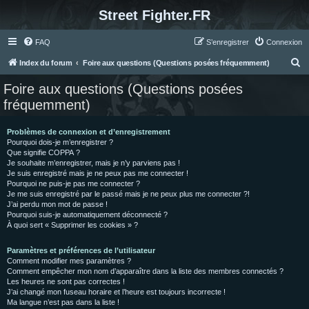
Street Fighter.FR
FAQ
S’enregistrer
Connexion
R
Index du forum
Foire aux questions (Questions posées fréquemment)
e
Foire aux questions (Questions posées
c
fréquemment)
h
e
Problèmes de connexion et d’enregistrement
Pourquoi dois-je m’enregistrer ?
r
Que signifie COPPA ?
c
Je souhaite m’enregistrer, mais je n’y parviens pas !
Je suis enregistré mais je ne peux pas me connecter !
h
Pourquoi ne puis-je pas me connecter ?
Je me suis enregistré par le passé mais je ne peux plus me connecter ?!
e
J’ai perdu mon mot de passe !
r
Pourquoi suis-je automatiquement déconnecté ?
À quoi sert « Supprimer les cookies » ?
Paramètres et préférences de l’utilisateur
Comment modifier mes paramètres ?
Comment empêcher mon nom d’apparaître dans la liste des membres connectés ?
Les heures ne sont pas correctes !
J’ai changé mon fuseau horaire et l’heure est toujours incorrecte !
Ma langue n’est pas dans la liste !