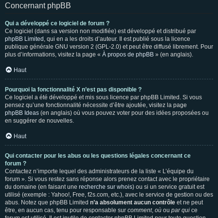
Concernant phpBB
Qui a développé ce logiciel de forum ?
Ce logiciel (dans sa version non modifiée) est développé et distribué par
phpBB Limited
, qui en a les droits d’auteur. Il est publié sous la licence
publique générale GNU version 2 (GPL-2.0) et peut être diffusé librement. Pour
plus d’informations, visitez la page «
À propos de phpBB
» (en anglais).
Haut
Pourquoi la fonctionnalité X n’est pas disponible ?
Ce logiciel a été développé et mis sous licence par phpBB Limited. Si vous
pensez qu’une fonctionnalité nécessite d’être ajoutée, visitez la page
phpBB Ideas
(en anglais) où vous pouvez voter pour des idées proposées ou
en suggérer de nouvelles.
Haut
Qui contacter pour les abus ou les questions légales concernant ce
forum ?
Contactez n’importe lequel des administrateurs de la liste « L’équipe du
forum ». Si vous restez sans réponse alors prenez contact avec le propriétaire
du domaine (en faisant une
recherche sur whois
) ou si un service gratuit est
utilisé (exemple : Yahoo!, Free, f2s.com, etc.), avec le service de gestion ou des
abus. Notez que phpBB Limited
n’a absolument aucun contrôle
et ne peut
être, en aucun cas, tenu pour responsable sur
comment
,
où
ou
par qui
ce