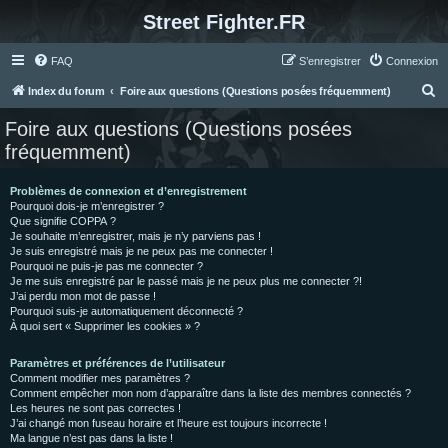
Street Fighter.FR
FAQ
S’enregistrer
Connexion
R
Index du forum
Foire aux questions (Questions posées fréquemment)
e
Foire aux questions (Questions posées
c
fréquemment)
h
e
Problèmes de connexion et d’enregistrement
Pourquoi dois-je m’enregistrer ?
r
Que signifie COPPA ?
c
Je souhaite m’enregistrer, mais je n’y parviens pas !
Je suis enregistré mais je ne peux pas me connecter !
h
Pourquoi ne puis-je pas me connecter ?
Je me suis enregistré par le passé mais je ne peux plus me connecter ?!
e
J’ai perdu mon mot de passe !
r
Pourquoi suis-je automatiquement déconnecté ?
À quoi sert « Supprimer les cookies » ?
Paramètres et préférences de l’utilisateur
Comment modifier mes paramètres ?
Comment empêcher mon nom d’apparaître dans la liste des membres connectés ?
Les heures ne sont pas correctes !
J’ai changé mon fuseau horaire et l’heure est toujours incorrecte !
Ma langue n’est pas dans la liste !