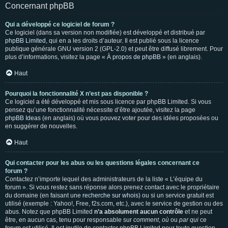
Concernant phpBB
Qui a développé ce logiciel de forum ?
Ce logiciel (dans sa version non modifiée) est développé et distribué par
phpBB Limited
, qui en a les droits d’auteur. Il est publié sous la licence
publique générale GNU version 2 (GPL-2.0) et peut être diffusé librement. Pour
plus d’informations, visitez la page «
À propos de phpBB
» (en anglais).
Haut
Pourquoi la fonctionnalité X n’est pas disponible ?
Ce logiciel a été développé et mis sous licence par phpBB Limited. Si vous
pensez qu’une fonctionnalité nécessite d’être ajoutée, visitez la page
phpBB Ideas
(en anglais) où vous pouvez voter pour des idées proposées ou
en suggérer de nouvelles.
Haut
Qui contacter pour les abus ou les questions légales concernant ce
forum ?
Contactez n’importe lequel des administrateurs de la liste « L’équipe du
forum ». Si vous restez sans réponse alors prenez contact avec le propriétaire
du domaine (en faisant une
recherche sur whois
) ou si un service gratuit est
utilisé (exemple : Yahoo!, Free, f2s.com, etc.), avec le service de gestion ou des
abus. Notez que phpBB Limited
n’a absolument aucun contrôle
et ne peut
être, en aucun cas, tenu pour responsable sur
comment
,
où
ou
par qui
ce