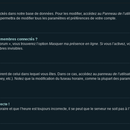
ockés dans notre base de données. Pour les modifier, accédez au
Panneau de l’util
 permettra de modifier tous les paramètres et préférences de votre compte.
s membres connectés ?
forum », vous trouverez l’option
Masquer ma présence en ligne
. Si vous l’activez, 
es invisibles.
ifférent de celui dans lequel vous êtes. Dans ce cas, accédez au
panneau de l’utilisa
ney, etc.). Notez que la modification du fuseau horaire, comme la plupart des para
ecte !
aire et que l’heure est toujours incorrecte, il se peut que le serveur ne soit pas à