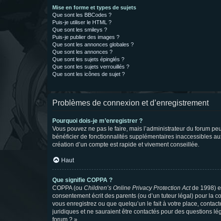
Mise en forme et types de sujets
Que sont les BBCodes ?
Puis-je utiliser le HTML ?
Que sont les smileys ?
Puis-je publier des images ?
Que sont les annonces globales ?
Que sont les annonces ?
Que sont les sujets épinglés ?
Que sont les sujets verrouillés ?
Que sont les icônes de sujet ?
Problèmes de connexion et d’enregistrement
Pourquoi dois-je m’enregistrer ?
Vous pouvez ne pas le faire, mais l’administrateur du forum peu
bénéficier de fonctionnalités supplémentaires inaccessibles au
création d’un compte est rapide et vivement conseillée.
Haut
Que signifie COPPA ?
COPPA (ou
Children’s Online Privacy Protection Act
de 1998) es
consentement écrit des parents (ou d’un tuteur légal) pour la c
vous enregistrez ou que quelqu’un le fait à votre place, contac
juridiques et ne sauraient être contactés pour des questions lé
forum ? ».