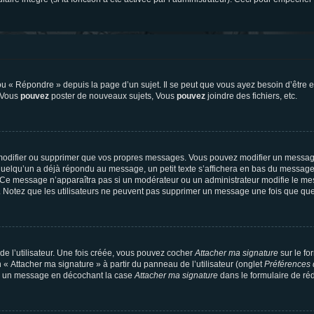
 « Répondre » depuis la page d’un sujet. Il se peut que vous ayez besoin d’être e
: Vous
pouvez
poster de nouveaux sujets, Vous
pouvez
joindre des fichiers, etc.
modifier ou supprimer que vos propres messages. Vous pouvez modifier un message
lqu’un a déjà répondu au message, un petit texte s’affichera en bas du message ind
n. Ce message n’apparaîtra pas si un modérateur ou un administrateur modifie le mes
ive. Notez que les utilisateurs ne peuvent pas supprimer un message une fois que qu
e l’utilisateur. Une fois créée, vous pouvez cocher
Attacher ma signature
sur le fo
 « Attacher ma signature » à partir du panneau de l’utilisateur (onglet
Préférences 
 à un message en décochant la case
Attacher ma signature
dans le formulaire de ré