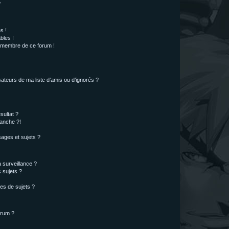
?
s !
bles !
n membre de ce forum !
ateurs de ma liste d’amis ou d’ignorés ?
sultat ?
anche ?!
ages et sujets ?
a surveillance ?
 sujets ?
es de sujets ?
orum ?