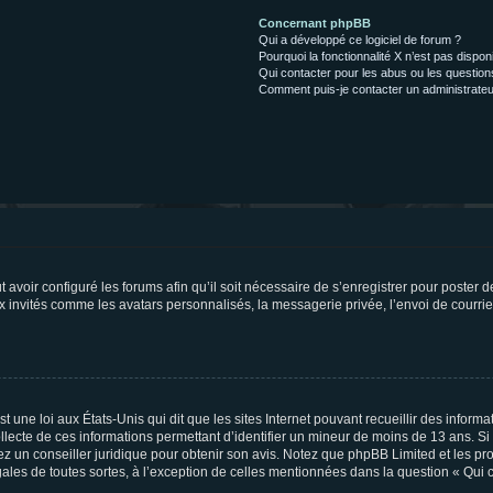
Concernant phpBB
Qui a développé ce logiciel de forum ?
Pourquoi la fonctionnalité X n’est pas dispon
Qui contacter pour les abus ou les questio
Comment puis-je contacter un administrateu
t avoir configuré les forums afin qu’il soit nécessaire de s’enregistrer pour poster
x invités comme les avatars personnalisés, la messagerie privée, l’envoi de courri
t une loi aux États-Unis qui dit que les sites Internet pouvant recueillir des infor
ollecte de ces informations permettant d’identifier un mineur de moins de 13 ans. S
tez un conseiller juridique pour obtenir son avis. Notez que phpBB Limited et les pr
gales de toutes sortes, à l’exception de celles mentionnées dans la question « Qui