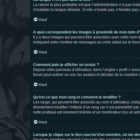
La raison la plus probable est que l’administrateur n’a pas i
d’installer la langue désirée. Si elle n’existe pas, n’hésitez pa
Haut
A quoi correspondent les images à proximité de mon nom d’u
Il y a deux images qui peuvent être associées avec votre nom d’
indiquant votre nombre de messages ou votre statut sur le fo
Haut
Comment puis-je afficher un avatar ?
Depuis votre panneau d’utilisateur, dans l’onglet « profil » vou
forum peut activer ou non les avatars et décider de la manière d
Haut
Qu’est-ce que mon rang et comment le modifier ?
Les rangs, qui peuvent être associés au nom d’utilisateur, ind
directement modifier l’intitulé d’un rang car il est paramétré p
cette pratique est rarement tolérée et un modérateur (ou un ad
Haut
Lorsque je clique sur le lien
courriel
d’un membre, on me de
Seuls les membres peuvent s’envoyer des courriels via le formulai