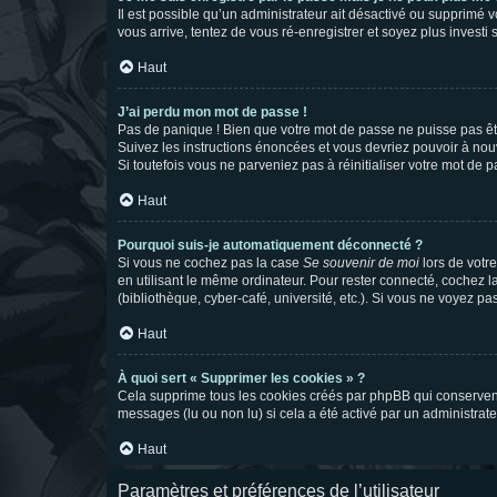
Il est possible qu’un administrateur ait désactivé ou supprimé 
vous arrive, tentez de vous ré-enregistrer et soyez plus investi s
Haut
J’ai perdu mon mot de passe !
Pas de panique ! Bien que votre mot de passe ne puisse pas être
Suivez les instructions énoncées et vous devriez pouvoir à no
Si toutefois vous ne parveniez pas à réinitialiser votre mot de 
Haut
Pourquoi suis-je automatiquement déconnecté ?
Si vous ne cochez pas la case
Se souvenir de moi
lors de votr
en utilisant le même ordinateur. Pour rester connecté, cochez 
(bibliothèque, cyber-café, université, etc.). Si vous ne voyez pa
Haut
À quoi sert « Supprimer les cookies » ?
Cela supprime tous les cookies créés par phpBB qui conservent v
messages (lu ou non lu) si cela a été activé par un administra
Haut
Paramètres et préférences de l’utilisateur