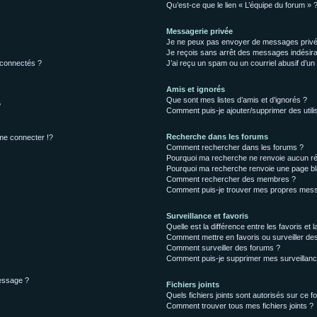
Qu’est-ce que le lien « L’équipe du forum » 
Messagerie privée
Je ne peux pas envoyer de messages privé
Je reçois sans arrêt des messages indésira
 connectés ?
J’ai reçu un spam ou un courriel abusif d’u
Amis et ignorés
Que sont mes listes d’amis et d’ignorés ?
?
Comment puis-je ajouter/supprimer des utilis
Recherche dans les forums
e connecter !?
Comment rechercher dans les forums ?
Pourquoi ma recherche ne renvoie aucun ré
Pourquoi ma recherche renvoie une page bl
Comment rechercher des membres ?
Comment puis-je trouver mes propres mess
Surveillance et favoris
Quelle est la différence entre les favoris et l
Comment mettre en favoris ou surveiller des
Comment surveiller des forums ?
Comment puis-je supprimer mes surveillanc
message ?
Fichiers joints
Quels fichiers joints sont autorisés sur ce f
Comment trouver tous mes fichiers joints ?