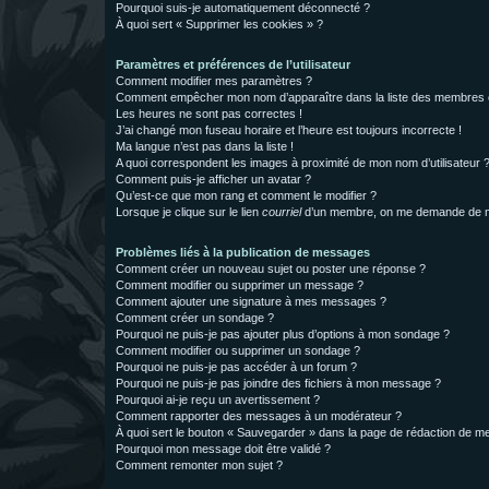
Pourquoi suis-je automatiquement déconnecté ?
À quoi sert « Supprimer les cookies » ?
Paramètres et préférences de l’utilisateur
Comment modifier mes paramètres ?
Comment empêcher mon nom d’apparaître dans la liste des membres
Les heures ne sont pas correctes !
J’ai changé mon fuseau horaire et l’heure est toujours incorrecte !
Ma langue n’est pas dans la liste !
A quoi correspondent les images à proximité de mon nom d’utilisateur 
Comment puis-je afficher un avatar ?
Qu’est-ce que mon rang et comment le modifier ?
Lorsque je clique sur le lien
courriel
d’un membre, on me demande de m
Problèmes liés à la publication de messages
Comment créer un nouveau sujet ou poster une réponse ?
Comment modifier ou supprimer un message ?
Comment ajouter une signature à mes messages ?
Comment créer un sondage ?
Pourquoi ne puis-je pas ajouter plus d’options à mon sondage ?
Comment modifier ou supprimer un sondage ?
Pourquoi ne puis-je pas accéder à un forum ?
Pourquoi ne puis-je pas joindre des fichiers à mon message ?
Pourquoi ai-je reçu un avertissement ?
Comment rapporter des messages à un modérateur ?
À quoi sert le bouton « Sauvegarder » dans la page de rédaction de 
Pourquoi mon message doit être validé ?
Comment remonter mon sujet ?