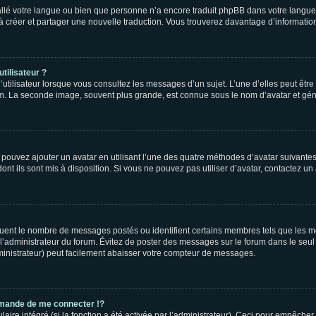
nstallé votre langue ou bien que personne n’a encore traduit phpBB dans votre lang
s à créer et partager une nouvelle traduction. Vous trouverez davantage d’information
tilisateur ?
utilisateur lorsque vous consultez les messages d’un sujet. L’une d’elles peut êtr
rum. La seconde image, souvent plus grande, est connue sous le nom d’avatar et 
s pouvez ajouter un avatar en utilisant l’une des quatre méthodes d’avatar suivantes 
ont ils sont mis à disposition. Si vous ne pouvez pas utiliser d’avatar, contactez un
iquent le nombre de messages postés ou identifient certains membres tels que les 
ar l’administrateur du forum. Évitez de poster des messages sur le forum dans le seu
ministrateur) peut facilement abaisser votre compteur de messages.
mande de me connecter !?
re intégré (si la fonction a été activée par l’administrateur). Ceci pour empêcher l’u