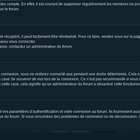
votre compte. En effet, il est courant de supprimer régulièrement les membres ne pos
ur le forum.
 récupéré, il peut facilement être réinitialisé. Pour ce faire, rendez vous sur la p
uveau vous connecter.
passe, contactez un administrateur du forum.
e connexion, vous ne resterez connecté que pendant une durée déterminée. Cela em
la case
Se souvenir de moi
lors de la connexion. Ce n’est pas recommandé si vous u
s cette case, cela signifie qu’un administrateur du forum a désactivé cette fonctionna
os paramètres d’authentification et votre connexion au forum. Ils fournissent aussi
teur du forum. Si vous rencontrez des problèmes de connexion ou de déconnexion, l