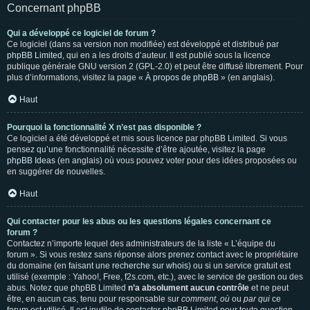
Concernant phpBB
Qui a développé ce logiciel de forum ?
Ce logiciel (dans sa version non modifiée) est développé et distribué par
phpBB Limited
, qui en a les droits d’auteur. Il est publié sous la licence
publique générale GNU version 2 (GPL-2.0) et peut être diffusé librement. Pour
plus d’informations, visitez la page «
À propos de phpBB
» (en anglais).
Haut
Pourquoi la fonctionnalité X n’est pas disponible ?
Ce logiciel a été développé et mis sous licence par phpBB Limited. Si vous
pensez qu’une fonctionnalité nécessite d’être ajoutée, visitez la page
phpBB Ideas
(en anglais) où vous pouvez voter pour des idées proposées ou
en suggérer de nouvelles.
Haut
Qui contacter pour les abus ou les questions légales concernant ce
forum ?
Contactez n’importe lequel des administrateurs de la liste « L’équipe du
forum ». Si vous restez sans réponse alors prenez contact avec le propriétaire
du domaine (en faisant une
recherche sur whois
) ou si un service gratuit est
utilisé (exemple : Yahoo!, Free, f2s.com, etc.), avec le service de gestion ou des
abus. Notez que phpBB Limited
n’a absolument aucun contrôle
et ne peut
être, en aucun cas, tenu pour responsable sur
comment
,
où
ou
par qui
ce