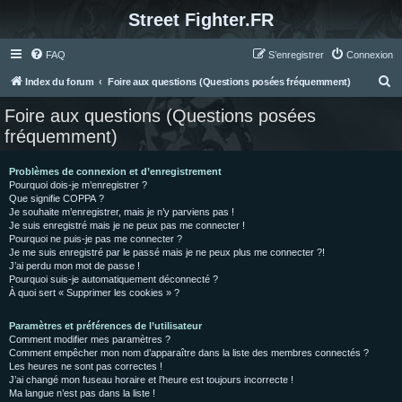
Street Fighter.FR
FAQ
S’enregistrer
Connexion
R
Index du forum
Foire aux questions (Questions posées fréquemment)
e
Foire aux questions (Questions posées
c
fréquemment)
h
e
Problèmes de connexion et d’enregistrement
Pourquoi dois-je m’enregistrer ?
r
Que signifie COPPA ?
c
Je souhaite m’enregistrer, mais je n’y parviens pas !
Je suis enregistré mais je ne peux pas me connecter !
h
Pourquoi ne puis-je pas me connecter ?
Je me suis enregistré par le passé mais je ne peux plus me connecter ?!
e
J’ai perdu mon mot de passe !
r
Pourquoi suis-je automatiquement déconnecté ?
À quoi sert « Supprimer les cookies » ?
Paramètres et préférences de l’utilisateur
Comment modifier mes paramètres ?
Comment empêcher mon nom d’apparaître dans la liste des membres connectés ?
Les heures ne sont pas correctes !
J’ai changé mon fuseau horaire et l’heure est toujours incorrecte !
Ma langue n’est pas dans la liste !