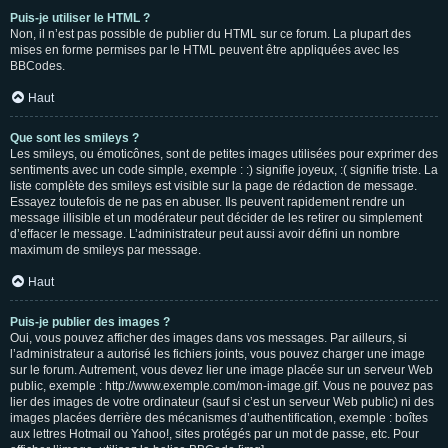
Puis-je utiliser le HTML ?
Non, il n’est pas possible de publier du HTML sur ce forum. La plupart des
mises en forme permises par le HTML peuvent être appliquées avec les
BBCodes.
Haut
Que sont les smileys ?
Les smileys, ou émoticônes, sont de petites images utilisées pour exprimer des
sentiments avec un code simple, exemple : :) signifie joyeux, :( signifie triste. La
liste complète des smileys est visible sur la page de rédaction de message.
Essayez toutefois de ne pas en abuser. Ils peuvent rapidement rendre un
message illisible et un modérateur peut décider de les retirer ou simplement
d’effacer le message. L’administrateur peut aussi avoir défini un nombre
maximum de smileys par message.
Haut
Puis-je publier des images ?
Oui, vous pouvez afficher des images dans vos messages. Par ailleurs, si
l’administrateur a autorisé les fichiers joints, vous pouvez charger une image
sur le forum. Autrement, vous devez lier une image placée sur un serveur Web
public, exemple : http://www.exemple.com/mon-image.gif. Vous ne pouvez pas
lier des images de votre ordinateur (sauf si c’est un serveur Web public) ni des
images placées derrière des mécanismes d’authentification, exemple : boîtes
aux lettres Hotmail ou Yahoo!, sites protégés par un mot de passe, etc. Pour