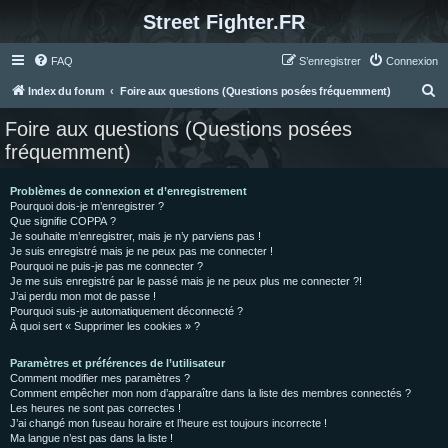
Street Fighter.FR
FAQ
S’enregistrer
Connexion
R
Index du forum
Foire aux questions (Questions posées fréquemment)
e
Foire aux questions (Questions posées
c
fréquemment)
h
e
Problèmes de connexion et d’enregistrement
Pourquoi dois-je m’enregistrer ?
r
Que signifie COPPA ?
c
Je souhaite m’enregistrer, mais je n’y parviens pas !
Je suis enregistré mais je ne peux pas me connecter !
h
Pourquoi ne puis-je pas me connecter ?
Je me suis enregistré par le passé mais je ne peux plus me connecter ?!
e
J’ai perdu mon mot de passe !
r
Pourquoi suis-je automatiquement déconnecté ?
À quoi sert « Supprimer les cookies » ?
Paramètres et préférences de l’utilisateur
Comment modifier mes paramètres ?
Comment empêcher mon nom d’apparaître dans la liste des membres connectés ?
Les heures ne sont pas correctes !
J’ai changé mon fuseau horaire et l’heure est toujours incorrecte !
Ma langue n’est pas dans la liste !