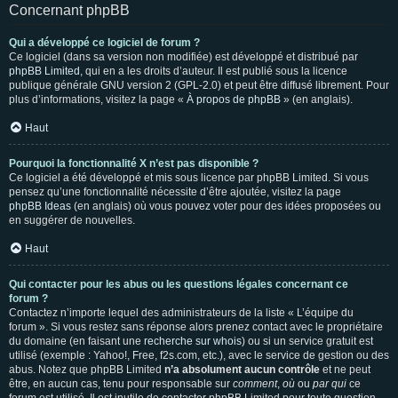
Concernant phpBB
Qui a développé ce logiciel de forum ?
Ce logiciel (dans sa version non modifiée) est développé et distribué par
phpBB Limited
, qui en a les droits d’auteur. Il est publié sous la licence
publique générale GNU version 2 (GPL-2.0) et peut être diffusé librement. Pour
plus d’informations, visitez la page «
À propos de phpBB
» (en anglais).
Haut
Pourquoi la fonctionnalité X n’est pas disponible ?
Ce logiciel a été développé et mis sous licence par phpBB Limited. Si vous
pensez qu’une fonctionnalité nécessite d’être ajoutée, visitez la page
phpBB Ideas
(en anglais) où vous pouvez voter pour des idées proposées ou
en suggérer de nouvelles.
Haut
Qui contacter pour les abus ou les questions légales concernant ce
forum ?
Contactez n’importe lequel des administrateurs de la liste « L’équipe du
forum ». Si vous restez sans réponse alors prenez contact avec le propriétaire
du domaine (en faisant une
recherche sur whois
) ou si un service gratuit est
utilisé (exemple : Yahoo!, Free, f2s.com, etc.), avec le service de gestion ou des
abus. Notez que phpBB Limited
n’a absolument aucun contrôle
et ne peut
être, en aucun cas, tenu pour responsable sur
comment
,
où
ou
par qui
ce