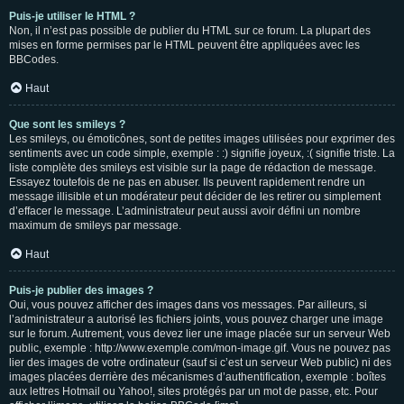
Puis-je utiliser le HTML ?
Non, il n’est pas possible de publier du HTML sur ce forum. La plupart des
mises en forme permises par le HTML peuvent être appliquées avec les
BBCodes.
Haut
Que sont les smileys ?
Les smileys, ou émoticônes, sont de petites images utilisées pour exprimer des
sentiments avec un code simple, exemple : :) signifie joyeux, :( signifie triste. La
liste complète des smileys est visible sur la page de rédaction de message.
Essayez toutefois de ne pas en abuser. Ils peuvent rapidement rendre un
message illisible et un modérateur peut décider de les retirer ou simplement
d’effacer le message. L’administrateur peut aussi avoir défini un nombre
maximum de smileys par message.
Haut
Puis-je publier des images ?
Oui, vous pouvez afficher des images dans vos messages. Par ailleurs, si
l’administrateur a autorisé les fichiers joints, vous pouvez charger une image
sur le forum. Autrement, vous devez lier une image placée sur un serveur Web
public, exemple : http://www.exemple.com/mon-image.gif. Vous ne pouvez pas
lier des images de votre ordinateur (sauf si c’est un serveur Web public) ni des
images placées derrière des mécanismes d’authentification, exemple : boîtes
aux lettres Hotmail ou Yahoo!, sites protégés par un mot de passe, etc. Pour