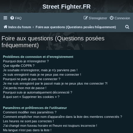
Street Fighter.FR
FAQ
S’enregistrer
Connexion
R
Index du forum
Foire aux questions (Questions posées fréquemment)
e
Foire aux questions (Questions posées
c
fréquemment)
h
e
Problèmes de connexion et d’enregistrement
Pourquoi dois-je m’enregistrer ?
r
Que signifie COPPA ?
c
Je souhaite m’enregistrer, mais je n’y parviens pas !
Je suis enregistré mais je ne peux pas me connecter !
h
Pourquoi ne puis-je pas me connecter ?
Je me suis enregistré par le passé mais je ne peux plus me connecter ?!
e
J’ai perdu mon mot de passe !
r
Pourquoi suis-je automatiquement déconnecté ?
À quoi sert « Supprimer les cookies » ?
Paramètres et préférences de l’utilisateur
Comment modifier mes paramètres ?
Comment empêcher mon nom d’apparaître dans la liste des membres connectés ?
Les heures ne sont pas correctes !
J’ai changé mon fuseau horaire et l’heure est toujours incorrecte !
Ma langue n’est pas dans la liste !