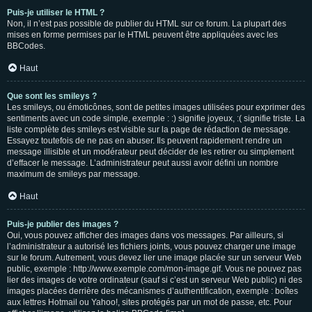
Puis-je utiliser le HTML ?
Non, il n’est pas possible de publier du HTML sur ce forum. La plupart des
mises en forme permises par le HTML peuvent être appliquées avec les
BBCodes.
Haut
Que sont les smileys ?
Les smileys, ou émoticônes, sont de petites images utilisées pour exprimer des
sentiments avec un code simple, exemple : :) signifie joyeux, :( signifie triste. La
liste complète des smileys est visible sur la page de rédaction de message.
Essayez toutefois de ne pas en abuser. Ils peuvent rapidement rendre un
message illisible et un modérateur peut décider de les retirer ou simplement
d’effacer le message. L’administrateur peut aussi avoir défini un nombre
maximum de smileys par message.
Haut
Puis-je publier des images ?
Oui, vous pouvez afficher des images dans vos messages. Par ailleurs, si
l’administrateur a autorisé les fichiers joints, vous pouvez charger une image
sur le forum. Autrement, vous devez lier une image placée sur un serveur Web
public, exemple : http://www.exemple.com/mon-image.gif. Vous ne pouvez pas
lier des images de votre ordinateur (sauf si c’est un serveur Web public) ni des
images placées derrière des mécanismes d’authentification, exemple : boîtes
aux lettres Hotmail ou Yahoo!, sites protégés par un mot de passe, etc. Pour