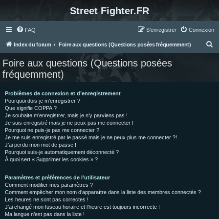
Street Fighter.FR
FAQ
S’enregistrer
Connexion
R
Index du forum
Foire aux questions (Questions posées fréquemment)
e
Foire aux questions (Questions posées
c
fréquemment)
h
e
Problèmes de connexion et d’enregistrement
Pourquoi dois-je m’enregistrer ?
r
Que signifie COPPA ?
c
Je souhaite m’enregistrer, mais je n’y parviens pas !
Je suis enregistré mais je ne peux pas me connecter !
h
Pourquoi ne puis-je pas me connecter ?
Je me suis enregistré par le passé mais je ne peux plus me connecter ?!
e
J’ai perdu mon mot de passe !
r
Pourquoi suis-je automatiquement déconnecté ?
À quoi sert « Supprimer les cookies » ?
Paramètres et préférences de l’utilisateur
Comment modifier mes paramètres ?
Comment empêcher mon nom d’apparaître dans la liste des membres connectés ?
Les heures ne sont pas correctes !
J’ai changé mon fuseau horaire et l’heure est toujours incorrecte !
Ma langue n’est pas dans la liste !