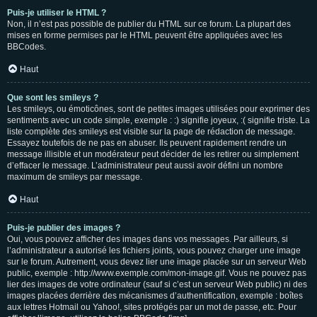
Puis-je utiliser le HTML ?
Non, il n’est pas possible de publier du HTML sur ce forum. La plupart des
mises en forme permises par le HTML peuvent être appliquées avec les
BBCodes.
Haut
Que sont les smileys ?
Les smileys, ou émoticônes, sont de petites images utilisées pour exprimer des
sentiments avec un code simple, exemple : :) signifie joyeux, :( signifie triste. La
liste complète des smileys est visible sur la page de rédaction de message.
Essayez toutefois de ne pas en abuser. Ils peuvent rapidement rendre un
message illisible et un modérateur peut décider de les retirer ou simplement
d’effacer le message. L’administrateur peut aussi avoir défini un nombre
maximum de smileys par message.
Haut
Puis-je publier des images ?
Oui, vous pouvez afficher des images dans vos messages. Par ailleurs, si
l’administrateur a autorisé les fichiers joints, vous pouvez charger une image
sur le forum. Autrement, vous devez lier une image placée sur un serveur Web
public, exemple : http://www.exemple.com/mon-image.gif. Vous ne pouvez pas
lier des images de votre ordinateur (sauf si c’est un serveur Web public) ni des
images placées derrière des mécanismes d’authentification, exemple : boîtes
aux lettres Hotmail ou Yahoo!, sites protégés par un mot de passe, etc. Pour