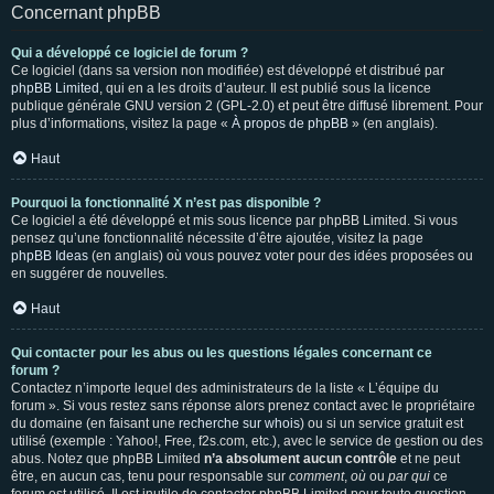
Concernant phpBB
Qui a développé ce logiciel de forum ?
Ce logiciel (dans sa version non modifiée) est développé et distribué par
phpBB Limited
, qui en a les droits d’auteur. Il est publié sous la licence
publique générale GNU version 2 (GPL-2.0) et peut être diffusé librement. Pour
plus d’informations, visitez la page «
À propos de phpBB
» (en anglais).
Haut
Pourquoi la fonctionnalité X n’est pas disponible ?
Ce logiciel a été développé et mis sous licence par phpBB Limited. Si vous
pensez qu’une fonctionnalité nécessite d’être ajoutée, visitez la page
phpBB Ideas
(en anglais) où vous pouvez voter pour des idées proposées ou
en suggérer de nouvelles.
Haut
Qui contacter pour les abus ou les questions légales concernant ce
forum ?
Contactez n’importe lequel des administrateurs de la liste « L’équipe du
forum ». Si vous restez sans réponse alors prenez contact avec le propriétaire
du domaine (en faisant une
recherche sur whois
) ou si un service gratuit est
utilisé (exemple : Yahoo!, Free, f2s.com, etc.), avec le service de gestion ou des
abus. Notez que phpBB Limited
n’a absolument aucun contrôle
et ne peut
être, en aucun cas, tenu pour responsable sur
comment
,
où
ou
par qui
ce