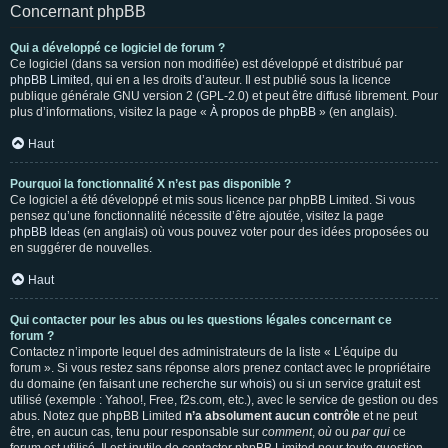
Concernant phpBB
Qui a développé ce logiciel de forum ?
Ce logiciel (dans sa version non modifiée) est développé et distribué par
phpBB Limited
, qui en a les droits d’auteur. Il est publié sous la licence
publique générale GNU version 2 (GPL-2.0) et peut être diffusé librement. Pour
plus d’informations, visitez la page «
À propos de phpBB
» (en anglais).
Haut
Pourquoi la fonctionnalité X n’est pas disponible ?
Ce logiciel a été développé et mis sous licence par phpBB Limited. Si vous
pensez qu’une fonctionnalité nécessite d’être ajoutée, visitez la page
phpBB Ideas
(en anglais) où vous pouvez voter pour des idées proposées ou
en suggérer de nouvelles.
Haut
Qui contacter pour les abus ou les questions légales concernant ce
forum ?
Contactez n’importe lequel des administrateurs de la liste « L’équipe du
forum ». Si vous restez sans réponse alors prenez contact avec le propriétaire
du domaine (en faisant une
recherche sur whois
) ou si un service gratuit est
utilisé (exemple : Yahoo!, Free, f2s.com, etc.), avec le service de gestion ou des
abus. Notez que phpBB Limited
n’a absolument aucun contrôle
et ne peut
être, en aucun cas, tenu pour responsable sur
comment
,
où
ou
par qui
ce