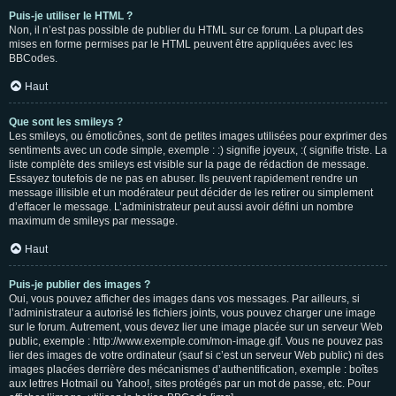
Puis-je utiliser le HTML ?
Non, il n’est pas possible de publier du HTML sur ce forum. La plupart des
mises en forme permises par le HTML peuvent être appliquées avec les
BBCodes.
Haut
Que sont les smileys ?
Les smileys, ou émoticônes, sont de petites images utilisées pour exprimer des
sentiments avec un code simple, exemple : :) signifie joyeux, :( signifie triste. La
liste complète des smileys est visible sur la page de rédaction de message.
Essayez toutefois de ne pas en abuser. Ils peuvent rapidement rendre un
message illisible et un modérateur peut décider de les retirer ou simplement
d’effacer le message. L’administrateur peut aussi avoir défini un nombre
maximum de smileys par message.
Haut
Puis-je publier des images ?
Oui, vous pouvez afficher des images dans vos messages. Par ailleurs, si
l’administrateur a autorisé les fichiers joints, vous pouvez charger une image
sur le forum. Autrement, vous devez lier une image placée sur un serveur Web
public, exemple : http://www.exemple.com/mon-image.gif. Vous ne pouvez pas
lier des images de votre ordinateur (sauf si c’est un serveur Web public) ni des
images placées derrière des mécanismes d’authentification, exemple : boîtes
aux lettres Hotmail ou Yahoo!, sites protégés par un mot de passe, etc. Pour