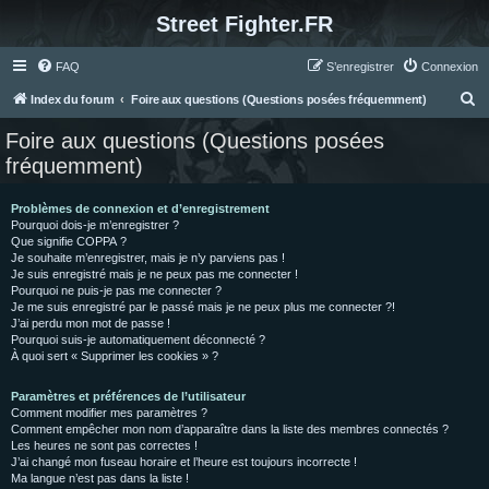
Street Fighter.FR
FAQ
S’enregistrer
Connexion
R
Index du forum
Foire aux questions (Questions posées fréquemment)
e
Foire aux questions (Questions posées
c
fréquemment)
h
e
Problèmes de connexion et d’enregistrement
Pourquoi dois-je m’enregistrer ?
r
Que signifie COPPA ?
c
Je souhaite m’enregistrer, mais je n’y parviens pas !
Je suis enregistré mais je ne peux pas me connecter !
h
Pourquoi ne puis-je pas me connecter ?
Je me suis enregistré par le passé mais je ne peux plus me connecter ?!
e
J’ai perdu mon mot de passe !
r
Pourquoi suis-je automatiquement déconnecté ?
À quoi sert « Supprimer les cookies » ?
Paramètres et préférences de l’utilisateur
Comment modifier mes paramètres ?
Comment empêcher mon nom d’apparaître dans la liste des membres connectés ?
Les heures ne sont pas correctes !
J’ai changé mon fuseau horaire et l’heure est toujours incorrecte !
Ma langue n’est pas dans la liste !