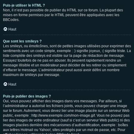
Puis-je utiliser le HTML ?
Non, il n’est pas possible de publier du HTML sur ce forum. La plupart des
mises en forme permises par le HTML peuvent être appliquées avec les
BBCodes.
Haut
Que sont les smileys ?
Les smileys, ou émoticônes, sont de petites images utilisées pour exprimer des
sentiments avec un code simple, exemple : :) signifie joyeux, :( signifie triste. La
liste complète des smileys est visible sur la page de rédaction de message.
Essayez toutefois de ne pas en abuser. Ils peuvent rapidement rendre un
message illisible et un modérateur peut décider de les retirer ou simplement
d’effacer le message. L’administrateur peut aussi avoir défini un nombre
maximum de smileys par message.
Haut
Puis-je publier des images ?
Oui, vous pouvez afficher des images dans vos messages. Par ailleurs, si
l’administrateur a autorisé les fichiers joints, vous pouvez charger une image
sur le forum. Autrement, vous devez lier une image placée sur un serveur Web
public, exemple : http://www.exemple.com/mon-image.gif. Vous ne pouvez pas
lier des images de votre ordinateur (sauf si c’est un serveur Web public) ni des
images placées derrière des mécanismes d’authentification, exemple : boîtes
aux lettres Hotmail ou Yahoo!, sites protégés par un mot de passe, etc. Pour