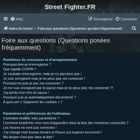
Street Fighter.FR
FAQ
S’enregistrer
Connexion
R
Index du forum
Foire aux questions (Questions posées fréquemment)
e
Foire aux questions (Questions posées
c
fréquemment)
h
e
Problèmes de connexion et d’enregistrement
Pourquoi dois-je m’enregistrer ?
r
Que signifie COPPA ?
c
Je souhaite m’enregistrer, mais je n’y parviens pas !
Je suis enregistré mais je ne peux pas me connecter !
h
Pourquoi ne puis-je pas me connecter ?
Je me suis enregistré par le passé mais je ne peux plus me connecter ?!
e
J’ai perdu mon mot de passe !
r
Pourquoi suis-je automatiquement déconnecté ?
À quoi sert « Supprimer les cookies » ?
Paramètres et préférences de l’utilisateur
Comment modifier mes paramètres ?
Comment empêcher mon nom d’apparaître dans la liste des membres connectés ?
Les heures ne sont pas correctes !
J’ai changé mon fuseau horaire et l’heure est toujours incorrecte !
Ma langue n’est pas dans la liste !