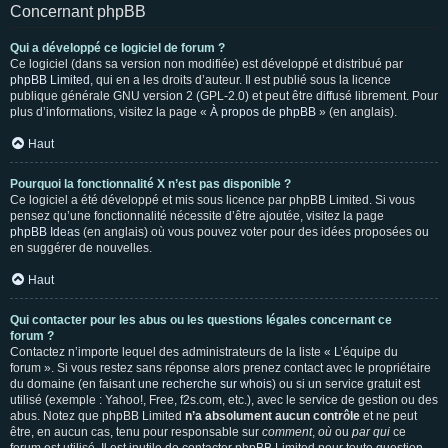
Concernant phpBB
Qui a développé ce logiciel de forum ?
Ce logiciel (dans sa version non modifiée) est développé et distribué par
phpBB Limited
, qui en a les droits d’auteur. Il est publié sous la licence
publique générale GNU version 2 (GPL-2.0) et peut être diffusé librement. Pour
plus d’informations, visitez la page «
À propos de phpBB
» (en anglais).
Haut
Pourquoi la fonctionnalité X n’est pas disponible ?
Ce logiciel a été développé et mis sous licence par phpBB Limited. Si vous
pensez qu’une fonctionnalité nécessite d’être ajoutée, visitez la page
phpBB Ideas
(en anglais) où vous pouvez voter pour des idées proposées ou
en suggérer de nouvelles.
Haut
Qui contacter pour les abus ou les questions légales concernant ce
forum ?
Contactez n’importe lequel des administrateurs de la liste « L’équipe du
forum ». Si vous restez sans réponse alors prenez contact avec le propriétaire
du domaine (en faisant une
recherche sur whois
) ou si un service gratuit est
utilisé (exemple : Yahoo!, Free, f2s.com, etc.), avec le service de gestion ou des
abus. Notez que phpBB Limited
n’a absolument aucun contrôle
et ne peut
être, en aucun cas, tenu pour responsable sur
comment
,
où
ou
par qui
ce