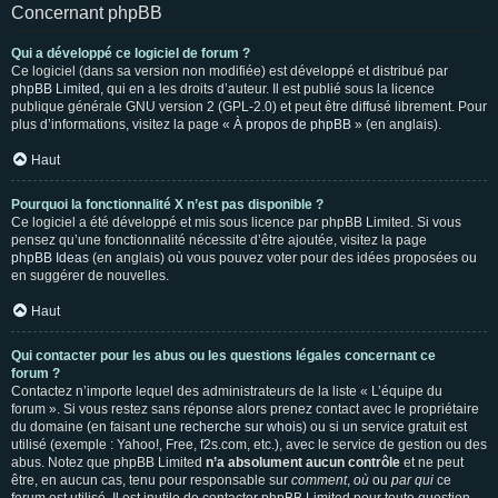
Concernant phpBB
Qui a développé ce logiciel de forum ?
Ce logiciel (dans sa version non modifiée) est développé et distribué par
phpBB Limited
, qui en a les droits d’auteur. Il est publié sous la licence
publique générale GNU version 2 (GPL-2.0) et peut être diffusé librement. Pour
plus d’informations, visitez la page «
À propos de phpBB
» (en anglais).
Haut
Pourquoi la fonctionnalité X n’est pas disponible ?
Ce logiciel a été développé et mis sous licence par phpBB Limited. Si vous
pensez qu’une fonctionnalité nécessite d’être ajoutée, visitez la page
phpBB Ideas
(en anglais) où vous pouvez voter pour des idées proposées ou
en suggérer de nouvelles.
Haut
Qui contacter pour les abus ou les questions légales concernant ce
forum ?
Contactez n’importe lequel des administrateurs de la liste « L’équipe du
forum ». Si vous restez sans réponse alors prenez contact avec le propriétaire
du domaine (en faisant une
recherche sur whois
) ou si un service gratuit est
utilisé (exemple : Yahoo!, Free, f2s.com, etc.), avec le service de gestion ou des
abus. Notez que phpBB Limited
n’a absolument aucun contrôle
et ne peut
être, en aucun cas, tenu pour responsable sur
comment
,
où
ou
par qui
ce