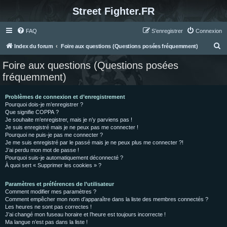
Street Fighter.FR
FAQ
S’enregistrer
Connexion
R
Index du forum
Foire aux questions (Questions posées fréquemment)
e
Foire aux questions (Questions posées
c
fréquemment)
h
e
Problèmes de connexion et d’enregistrement
Pourquoi dois-je m’enregistrer ?
r
Que signifie COPPA ?
c
Je souhaite m’enregistrer, mais je n’y parviens pas !
Je suis enregistré mais je ne peux pas me connecter !
h
Pourquoi ne puis-je pas me connecter ?
Je me suis enregistré par le passé mais je ne peux plus me connecter ?!
e
J’ai perdu mon mot de passe !
r
Pourquoi suis-je automatiquement déconnecté ?
À quoi sert « Supprimer les cookies » ?
Paramètres et préférences de l’utilisateur
Comment modifier mes paramètres ?
Comment empêcher mon nom d’apparaître dans la liste des membres connectés ?
Les heures ne sont pas correctes !
J’ai changé mon fuseau horaire et l’heure est toujours incorrecte !
Ma langue n’est pas dans la liste !