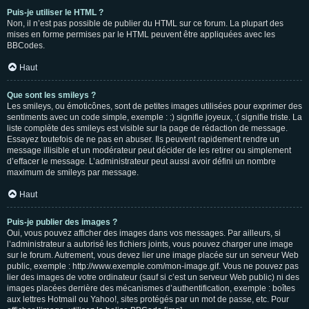
Puis-je utiliser le HTML ?
Non, il n’est pas possible de publier du HTML sur ce forum. La plupart des
mises en forme permises par le HTML peuvent être appliquées avec les
BBCodes.
Haut
Que sont les smileys ?
Les smileys, ou émoticônes, sont de petites images utilisées pour exprimer des
sentiments avec un code simple, exemple : :) signifie joyeux, :( signifie triste. La
liste complète des smileys est visible sur la page de rédaction de message.
Essayez toutefois de ne pas en abuser. Ils peuvent rapidement rendre un
message illisible et un modérateur peut décider de les retirer ou simplement
d’effacer le message. L’administrateur peut aussi avoir défini un nombre
maximum de smileys par message.
Haut
Puis-je publier des images ?
Oui, vous pouvez afficher des images dans vos messages. Par ailleurs, si
l’administrateur a autorisé les fichiers joints, vous pouvez charger une image
sur le forum. Autrement, vous devez lier une image placée sur un serveur Web
public, exemple : http://www.exemple.com/mon-image.gif. Vous ne pouvez pas
lier des images de votre ordinateur (sauf si c’est un serveur Web public) ni des
images placées derrière des mécanismes d’authentification, exemple : boîtes
aux lettres Hotmail ou Yahoo!, sites protégés par un mot de passe, etc. Pour