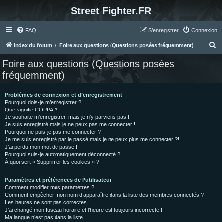
Street Fighter.FR
FAQ
S’enregistrer
Connexion
R
Index du forum
Foire aux questions (Questions posées fréquemment)
e
Foire aux questions (Questions posées
c
fréquemment)
h
e
Problèmes de connexion et d’enregistrement
Pourquoi dois-je m’enregistrer ?
r
Que signifie COPPA ?
c
Je souhaite m’enregistrer, mais je n’y parviens pas !
Je suis enregistré mais je ne peux pas me connecter !
h
Pourquoi ne puis-je pas me connecter ?
Je me suis enregistré par le passé mais je ne peux plus me connecter ?!
e
J’ai perdu mon mot de passe !
r
Pourquoi suis-je automatiquement déconnecté ?
À quoi sert « Supprimer les cookies » ?
Paramètres et préférences de l’utilisateur
Comment modifier mes paramètres ?
Comment empêcher mon nom d’apparaître dans la liste des membres connectés ?
Les heures ne sont pas correctes !
J’ai changé mon fuseau horaire et l’heure est toujours incorrecte !
Ma langue n’est pas dans la liste !