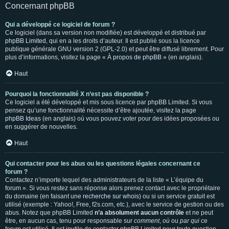
Concernant phpBB
Qui a développé ce logiciel de forum ?
Ce logiciel (dans sa version non modifiée) est développé et distribué par
phpBB Limited
, qui en a les droits d’auteur. Il est publié sous la licence
publique générale GNU version 2 (GPL-2.0) et peut être diffusé librement. Pour
plus d’informations, visitez la page «
À propos de phpBB
» (en anglais).
Haut
Pourquoi la fonctionnalité X n’est pas disponible ?
Ce logiciel a été développé et mis sous licence par phpBB Limited. Si vous
pensez qu’une fonctionnalité nécessite d’être ajoutée, visitez la page
phpBB Ideas
(en anglais) où vous pouvez voter pour des idées proposées ou
en suggérer de nouvelles.
Haut
Qui contacter pour les abus ou les questions légales concernant ce
forum ?
Contactez n’importe lequel des administrateurs de la liste « L’équipe du
forum ». Si vous restez sans réponse alors prenez contact avec le propriétaire
du domaine (en faisant une
recherche sur whois
) ou si un service gratuit est
utilisé (exemple : Yahoo!, Free, f2s.com, etc.), avec le service de gestion ou des
abus. Notez que phpBB Limited
n’a absolument aucun contrôle
et ne peut
être, en aucun cas, tenu pour responsable sur
comment
,
où
ou
par qui
ce