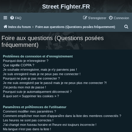
Street Fighter.FR
FAQ
S’enregistrer
Connexion
R
Index du forum
Foire aux questions (Questions posées fréquemment)
e
Foire aux questions (Questions posées
c
fréquemment)
h
e
Problèmes de connexion et d’enregistrement
Pourquoi dois-je m’enregistrer ?
r
Que signifie COPPA ?
c
Je souhaite m’enregistrer, mais je n’y parviens pas !
Je suis enregistré mais je ne peux pas me connecter !
h
Pourquoi ne puis-je pas me connecter ?
Je me suis enregistré par le passé mais je ne peux plus me connecter ?!
e
J’ai perdu mon mot de passe !
r
Pourquoi suis-je automatiquement déconnecté ?
À quoi sert « Supprimer les cookies » ?
Paramètres et préférences de l’utilisateur
Comment modifier mes paramètres ?
Comment empêcher mon nom d’apparaître dans la liste des membres connectés ?
Les heures ne sont pas correctes !
J’ai changé mon fuseau horaire et l’heure est toujours incorrecte !
Ma langue n’est pas dans la liste !