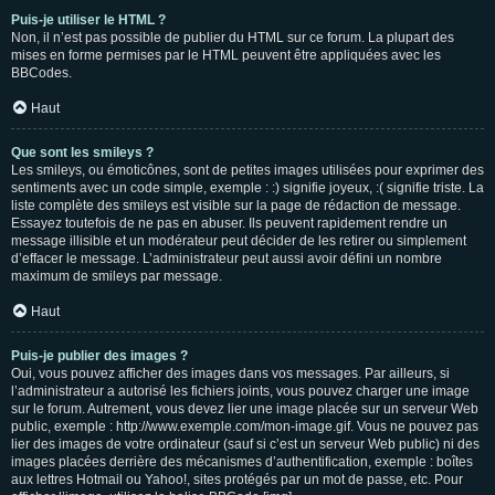
Puis-je utiliser le HTML ?
Non, il n’est pas possible de publier du HTML sur ce forum. La plupart des
mises en forme permises par le HTML peuvent être appliquées avec les
BBCodes.
Haut
Que sont les smileys ?
Les smileys, ou émoticônes, sont de petites images utilisées pour exprimer des
sentiments avec un code simple, exemple : :) signifie joyeux, :( signifie triste. La
liste complète des smileys est visible sur la page de rédaction de message.
Essayez toutefois de ne pas en abuser. Ils peuvent rapidement rendre un
message illisible et un modérateur peut décider de les retirer ou simplement
d’effacer le message. L’administrateur peut aussi avoir défini un nombre
maximum de smileys par message.
Haut
Puis-je publier des images ?
Oui, vous pouvez afficher des images dans vos messages. Par ailleurs, si
l’administrateur a autorisé les fichiers joints, vous pouvez charger une image
sur le forum. Autrement, vous devez lier une image placée sur un serveur Web
public, exemple : http://www.exemple.com/mon-image.gif. Vous ne pouvez pas
lier des images de votre ordinateur (sauf si c’est un serveur Web public) ni des
images placées derrière des mécanismes d’authentification, exemple : boîtes
aux lettres Hotmail ou Yahoo!, sites protégés par un mot de passe, etc. Pour