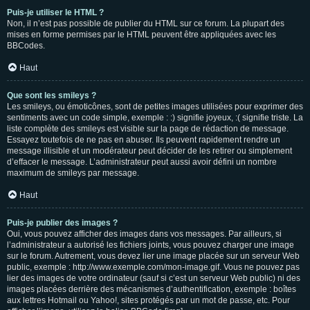
Puis-je utiliser le HTML ?
Non, il n’est pas possible de publier du HTML sur ce forum. La plupart des
mises en forme permises par le HTML peuvent être appliquées avec les
BBCodes.
Haut
Que sont les smileys ?
Les smileys, ou émoticônes, sont de petites images utilisées pour exprimer des
sentiments avec un code simple, exemple : :) signifie joyeux, :( signifie triste. La
liste complète des smileys est visible sur la page de rédaction de message.
Essayez toutefois de ne pas en abuser. Ils peuvent rapidement rendre un
message illisible et un modérateur peut décider de les retirer ou simplement
d’effacer le message. L’administrateur peut aussi avoir défini un nombre
maximum de smileys par message.
Haut
Puis-je publier des images ?
Oui, vous pouvez afficher des images dans vos messages. Par ailleurs, si
l’administrateur a autorisé les fichiers joints, vous pouvez charger une image
sur le forum. Autrement, vous devez lier une image placée sur un serveur Web
public, exemple : http://www.exemple.com/mon-image.gif. Vous ne pouvez pas
lier des images de votre ordinateur (sauf si c’est un serveur Web public) ni des
images placées derrière des mécanismes d’authentification, exemple : boîtes
aux lettres Hotmail ou Yahoo!, sites protégés par un mot de passe, etc. Pour