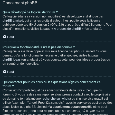
Concernant phpBB
Qui a développé ce logiciel de forum ?
Ce logiciel (dans sa version non modifiée) est développé et distribué par
phpBB Limited
, qui en a les droits d’auteur. Il est publié sous la licence
publique générale GNU version 2 (GPL-2.0) et peut être diffusé librement. Pour
plus d’informations, visitez la page «
À propos de phpBB
» (en anglais).
Haut
Pourquoi la fonctionnalité X n’est pas disponible ?
Ce logiciel a été développé et mis sous licence par phpBB Limited. Si vous
pensez qu’une fonctionnalité nécessite d’être ajoutée, visitez la page
phpBB Ideas
(en anglais) où vous pouvez voter pour des idées proposées ou
en suggérer de nouvelles.
Haut
Qui contacter pour les abus ou les questions légales concernant ce
forum ?
Contactez n’importe lequel des administrateurs de la liste « L’équipe du
forum ». Si vous restez sans réponse alors prenez contact avec le propriétaire
du domaine (en faisant une
recherche sur whois
) ou si un service gratuit est
utilisé (exemple : Yahoo!, Free, f2s.com, etc.), avec le service de gestion ou des
abus. Notez que phpBB Limited
n’a absolument aucun contrôle
et ne peut
être, en aucun cas, tenu pour responsable sur
comment
,
où
ou
par qui
ce