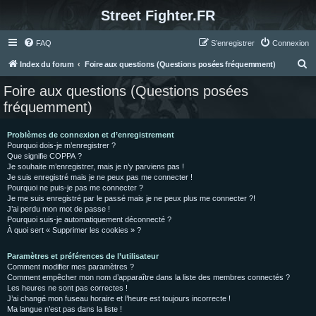
Street Fighter.FR
FAQ
S’enregistrer
Connexion
R
Index du forum
Foire aux questions (Questions posées fréquemment)
e
Foire aux questions (Questions posées
c
fréquemment)
h
e
Problèmes de connexion et d’enregistrement
Pourquoi dois-je m’enregistrer ?
r
Que signifie COPPA ?
c
Je souhaite m’enregistrer, mais je n’y parviens pas !
Je suis enregistré mais je ne peux pas me connecter !
h
Pourquoi ne puis-je pas me connecter ?
Je me suis enregistré par le passé mais je ne peux plus me connecter ?!
e
J’ai perdu mon mot de passe !
r
Pourquoi suis-je automatiquement déconnecté ?
À quoi sert « Supprimer les cookies » ?
Paramètres et préférences de l’utilisateur
Comment modifier mes paramètres ?
Comment empêcher mon nom d’apparaître dans la liste des membres connectés ?
Les heures ne sont pas correctes !
J’ai changé mon fuseau horaire et l’heure est toujours incorrecte !
Ma langue n’est pas dans la liste !