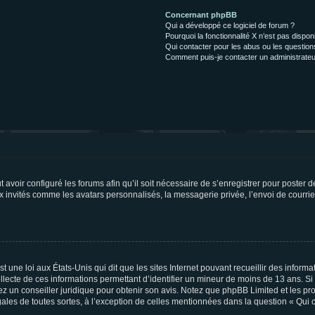
Concernant phpBB
Qui a développé ce logiciel de forum ?
Pourquoi la fonctionnalité X n’est pas dispon
Qui contacter pour les abus ou les questio
Comment puis-je contacter un administrateu
t avoir configuré les forums afin qu’il soit nécessaire de s’enregistrer pour poster
x invités comme les avatars personnalisés, la messagerie privée, l’envoi de courri
t une loi aux États-Unis qui dit que les sites Internet pouvant recueillir des infor
ollecte de ces informations permettant d’identifier un mineur de moins de 13 ans. S
tez un conseiller juridique pour obtenir son avis. Notez que phpBB Limited et les pr
gales de toutes sortes, à l’exception de celles mentionnées dans la question « Qui