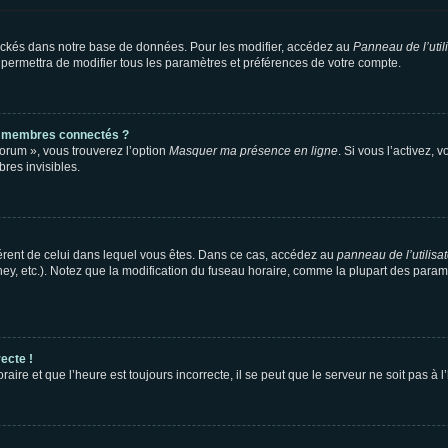
ockés dans notre base de données. Pour les modifier, accédez au
Panneau de l’util
 permettra de modifier tous les paramètres et préférences de votre compte.
s membres connectés ?
forum », vous trouverez l’option
Masquer ma présence en ligne
. Si vous l’activez, 
es invisibles.
ifférent de celui dans lequel vous êtes. Dans ce cas, accédez au
panneau de l’utilisa
ney, etc.). Notez que la modification du fuseau horaire, comme la plupart des para
ecte !
aire et que l’heure est toujours incorrecte, il se peut que le serveur ne soit pas à