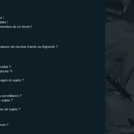
?
s !
bles !
n membre de ce forum !
ateurs de ma liste d’amis ou d’ignorés ?
sultat ?
anche ?!
ages et sujets ?
a surveillance ?
 sujets ?
es de sujets ?
orum ?