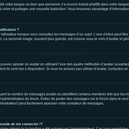
nstallé votre langue ou bien que personne n’a encore traduit phpBB dans votre lang
s à créer et partager une nouvelle traduction. Vous trouverez davantage d’information
tilisateur ?
utilisateur lorsque vous consultez les messages d’un sujet. L’une d’elles peut êtr
rum. La seconde image, souvent plus grande, est connue sous le nom d’avatar et 
s pouvez ajouter un avatar en utilisant l’une des quatre méthodes d’avatar suivantes 
ont ils sont mis à disposition. Si vous ne pouvez pas utiliser d’avatar, contactez un
iquent le nombre de messages postés ou identifient certains membres tels que les 
ar l’administrateur du forum. Évitez de poster des messages sur le forum dans le seu
ministrateur) peut facilement abaisser votre compteur de messages.
mande de me connecter !?
re intégré (si la fonction a été activée par l’administrateur). Ceci pour empêcher l’u