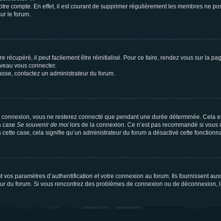
votre compte. En effet, il est courant de supprimer régulièrement les membres ne pos
ur le forum.
 récupéré, il peut facilement être réinitialisé. Pour ce faire, rendez vous sur la p
uveau vous connecter.
passe, contactez un administrateur du forum.
e connexion, vous ne resterez connecté que pendant une durée déterminée. Cela em
la case
Se souvenir de moi
lors de la connexion. Ce n’est pas recommandé si vous u
s cette case, cela signifie qu’un administrateur du forum a désactivé cette fonctionna
os paramètres d’authentification et votre connexion au forum. Ils fournissent aussi
teur du forum. Si vous rencontrez des problèmes de connexion ou de déconnexion, l