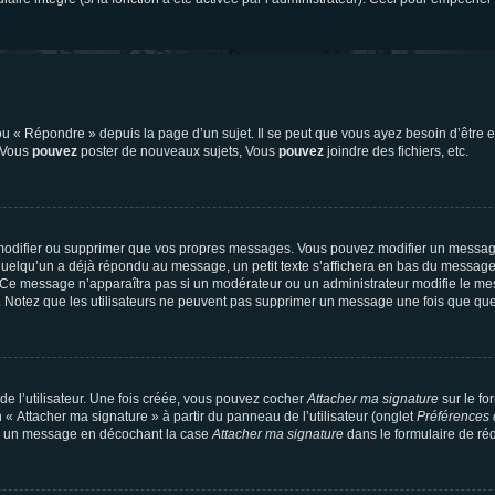
 « Répondre » depuis la page d’un sujet. Il se peut que vous ayez besoin d’être e
: Vous
pouvez
poster de nouveaux sujets, Vous
pouvez
joindre des fichiers, etc.
modifier ou supprimer que vos propres messages. Vous pouvez modifier un message
lqu’un a déjà répondu au message, un petit texte s’affichera en bas du message ind
n. Ce message n’apparaîtra pas si un modérateur ou un administrateur modifie le mes
ive. Notez que les utilisateurs ne peuvent pas supprimer un message une fois que qu
e l’utilisateur. Une fois créée, vous pouvez cocher
Attacher ma signature
sur le fo
 « Attacher ma signature » à partir du panneau de l’utilisateur (onglet
Préférences 
 à un message en décochant la case
Attacher ma signature
dans le formulaire de ré