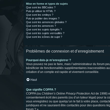
Mise en forme et types de sujets
Que sont les BBCodes ?
Puis-je utiliser le HTML ?
Que sont les smileys ?
Puis-je publier des images ?
Que sont les annonces globales ?
Que sont les annonces ?
Que sont les sujets épinglés ?
Que sont les sujets verrouillés ?
Que sont les icônes de sujet ?
Problèmes de connexion et d’enregistrement
Pourquoi dois-je m’enregistrer ?
Vous pouvez ne pas le faire, mais l’administrateur du forum peu
bénéficier de fonctionnalités supplémentaires inaccessibles au
création d’un compte est rapide et vivement conseillée.
Haut
Que signifie COPPA ?
COPPA (ou
Children’s Online Privacy Protection Act
de 1998) es
consentement écrit des parents (ou d’un tuteur légal) pour la c
vous enregistrez ou que quelqu’un le fait à votre place, contac
juridiques et ne sauraient être contactés pour des questions lé
forum ? ».