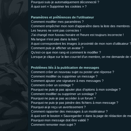
Pourquoi suis-je automatiquement déconnecté ?
À quoi sert « Supprimer les cookies » ?
Paramètres et préférences de l’utilisateur
Comment modifier mes paramètres ?
Comment empêcher mon nom d’apparaître dans la liste des membres
Les heures ne sont pas correctes !
J’ai changé mon fuseau horaire et l’heure est toujours incorrecte !
Ma langue n’est pas dans la liste !
A quoi correspondent les images à proximité de mon nom d’utilisateur 
Comment puis-je afficher un avatar ?
Qu’est-ce que mon rang et comment le modifier ?
Lorsque je clique sur le lien
courriel
d’un membre, on me demande de m
Problèmes liés à la publication de messages
Comment créer un nouveau sujet ou poster une réponse ?
Comment modifier ou supprimer un message ?
Comment ajouter une signature à mes messages ?
Comment créer un sondage ?
Pourquoi ne puis-je pas ajouter plus d’options à mon sondage ?
Comment modifier ou supprimer un sondage ?
Pourquoi ne puis-je pas accéder à un forum ?
Pourquoi ne puis-je pas joindre des fichiers à mon message ?
Pourquoi ai-je reçu un avertissement ?
Comment rapporter des messages à un modérateur ?
À quoi sert le bouton « Sauvegarder » dans la page de rédaction de 
Pourquoi mon message doit être validé ?
Comment remonter mon sujet ?