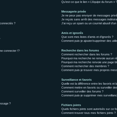
Qu’est-ce que le lien « L’équipe du forum » 
Messagerie privée
Je ne peux pas envoyer de messages privé
Je reçois sans arrêt des messages indésira
 connectés ?
J’ai reçu un spam ou un courriel abusif d’u
Amis et ignorés
Que sont mes listes d’amis et d’ignorés ?
?
Comment puis-je ajouter/supprimer des utilis
Recherche dans les forums
e connecter !?
Comment rechercher dans les forums ?
Pourquoi ma recherche ne renvoie aucun ré
Pourquoi ma recherche renvoie une page bl
Comment rechercher des membres ?
Comment puis-je trouver mes propres mess
Surveillance et favoris
Quelle est la différence entre les favoris et l
Comment mettre en favoris ou surveiller des
Comment surveiller des forums ?
Comment puis-je supprimer mes surveillanc
message ?
Fichiers joints
Quels fichiers joints sont autorisés sur ce f
Comment trouver tous mes fichiers joints ?