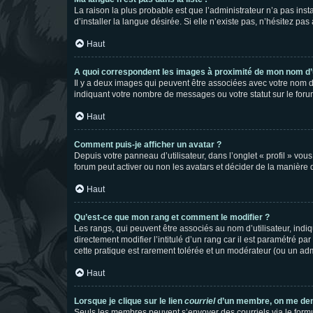
La raison la plus probable est que l’administrateur n’a pas i
d’installer la langue désirée. Si elle n’existe pas, n’hésitez pa
Haut
A quoi correspondent les images à proximité de mon nom d’u
Il y a deux images qui peuvent être associées avec votre nom d’
indiquant votre nombre de messages ou votre statut sur le fo
Haut
Comment puis-je afficher un avatar ?
Depuis votre panneau d’utilisateur, dans l’onglet « profil » vou
forum peut activer ou non les avatars et décider de la manière d
Haut
Qu’est-ce que mon rang et comment le modifier ?
Les rangs, qui peuvent être associés au nom d’utilisateur, ind
directement modifier l’intitulé d’un rang car il est paramétré p
cette pratique est rarement tolérée et un modérateur (ou un ad
Haut
Lorsque je clique sur le lien
courriel
d’un membre, on me de
Seuls les membres peuvent s’envoyer des courriels via le formulai