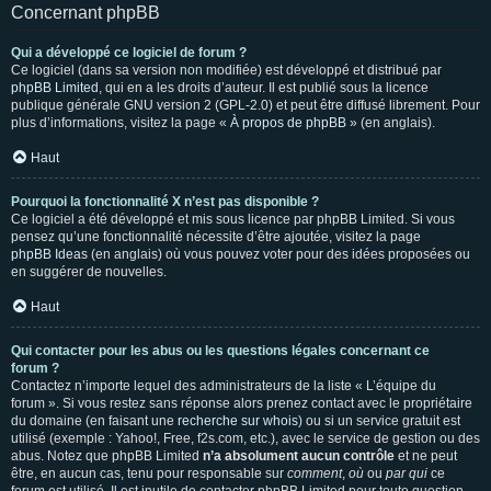
Concernant phpBB
Qui a développé ce logiciel de forum ?
Ce logiciel (dans sa version non modifiée) est développé et distribué par
phpBB Limited
, qui en a les droits d’auteur. Il est publié sous la licence
publique générale GNU version 2 (GPL-2.0) et peut être diffusé librement. Pour
plus d’informations, visitez la page «
À propos de phpBB
» (en anglais).
Haut
Pourquoi la fonctionnalité X n’est pas disponible ?
Ce logiciel a été développé et mis sous licence par phpBB Limited. Si vous
pensez qu’une fonctionnalité nécessite d’être ajoutée, visitez la page
phpBB Ideas
(en anglais) où vous pouvez voter pour des idées proposées ou
en suggérer de nouvelles.
Haut
Qui contacter pour les abus ou les questions légales concernant ce
forum ?
Contactez n’importe lequel des administrateurs de la liste « L’équipe du
forum ». Si vous restez sans réponse alors prenez contact avec le propriétaire
du domaine (en faisant une
recherche sur whois
) ou si un service gratuit est
utilisé (exemple : Yahoo!, Free, f2s.com, etc.), avec le service de gestion ou des
abus. Notez que phpBB Limited
n’a absolument aucun contrôle
et ne peut
être, en aucun cas, tenu pour responsable sur
comment
,
où
ou
par qui
ce