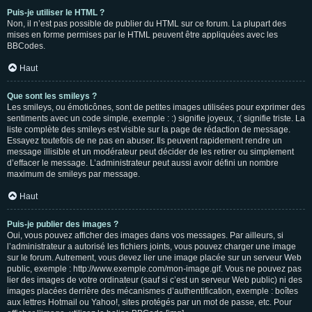
Puis-je utiliser le HTML ?
Non, il n’est pas possible de publier du HTML sur ce forum. La plupart des
mises en forme permises par le HTML peuvent être appliquées avec les
BBCodes.
Haut
Que sont les smileys ?
Les smileys, ou émoticônes, sont de petites images utilisées pour exprimer des
sentiments avec un code simple, exemple : :) signifie joyeux, :( signifie triste. La
liste complète des smileys est visible sur la page de rédaction de message.
Essayez toutefois de ne pas en abuser. Ils peuvent rapidement rendre un
message illisible et un modérateur peut décider de les retirer ou simplement
d’effacer le message. L’administrateur peut aussi avoir défini un nombre
maximum de smileys par message.
Haut
Puis-je publier des images ?
Oui, vous pouvez afficher des images dans vos messages. Par ailleurs, si
l’administrateur a autorisé les fichiers joints, vous pouvez charger une image
sur le forum. Autrement, vous devez lier une image placée sur un serveur Web
public, exemple : http://www.exemple.com/mon-image.gif. Vous ne pouvez pas
lier des images de votre ordinateur (sauf si c’est un serveur Web public) ni des
images placées derrière des mécanismes d’authentification, exemple : boîtes
aux lettres Hotmail ou Yahoo!, sites protégés par un mot de passe, etc. Pour