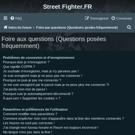
Street Fighter.FR
FAQ
S’enregistrer
Connexion
R
Index du forum
Foire aux questions (Questions posées fréquemment)
e
Foire aux questions (Questions posées
c
fréquemment)
h
e
Problèmes de connexion et d’enregistrement
Pourquoi dois-je m’enregistrer ?
r
Que signifie COPPA ?
c
Je souhaite m’enregistrer, mais je n’y parviens pas !
Je suis enregistré mais je ne peux pas me connecter !
h
Pourquoi ne puis-je pas me connecter ?
Je me suis enregistré par le passé mais je ne peux plus me connecter ?!
e
J’ai perdu mon mot de passe !
r
Pourquoi suis-je automatiquement déconnecté ?
À quoi sert « Supprimer les cookies » ?
Paramètres et préférences de l’utilisateur
Comment modifier mes paramètres ?
Comment empêcher mon nom d’apparaître dans la liste des membres connectés ?
Les heures ne sont pas correctes !
J’ai changé mon fuseau horaire et l’heure est toujours incorrecte !
Ma langue n’est pas dans la liste !