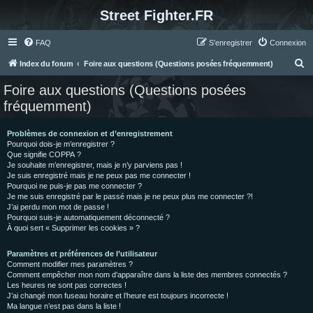
Street Fighter.FR
FAQ
S’enregistrer
Connexion
R
Index du forum
Foire aux questions (Questions posées fréquemment)
e
Foire aux questions (Questions posées
c
fréquemment)
h
e
Problèmes de connexion et d’enregistrement
Pourquoi dois-je m’enregistrer ?
r
Que signifie COPPA ?
c
Je souhaite m’enregistrer, mais je n’y parviens pas !
Je suis enregistré mais je ne peux pas me connecter !
h
Pourquoi ne puis-je pas me connecter ?
Je me suis enregistré par le passé mais je ne peux plus me connecter ?!
e
J’ai perdu mon mot de passe !
r
Pourquoi suis-je automatiquement déconnecté ?
À quoi sert « Supprimer les cookies » ?
Paramètres et préférences de l’utilisateur
Comment modifier mes paramètres ?
Comment empêcher mon nom d’apparaître dans la liste des membres connectés ?
Les heures ne sont pas correctes !
J’ai changé mon fuseau horaire et l’heure est toujours incorrecte !
Ma langue n’est pas dans la liste !