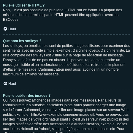
Puis-je utiliser le HTML ?
Non, il n’est pas possible de publier du HTML sur ce forum. La plupart des
mises en forme permises par le HTML peuvent être appliquées avec les
BBCodes.
Haut
Que sont les smileys ?
Les smileys, ou émoticônes, sont de petites images utilisées pour exprimer des
sentiments avec un code simple, exemple : :) signifie joyeux, :( signifie triste. La
liste complète des smileys est visible sur la page de rédaction de message.
Essayez toutefois de ne pas en abuser. Ils peuvent rapidement rendre un
message illisible et un modérateur peut décider de les retirer ou simplement
d’effacer le message. L’administrateur peut aussi avoir défini un nombre
maximum de smileys par message.
Haut
Puis-je publier des images ?
Oui, vous pouvez afficher des images dans vos messages. Par ailleurs, si
l’administrateur a autorisé les fichiers joints, vous pouvez charger une image
sur le forum. Autrement, vous devez lier une image placée sur un serveur Web
public, exemple : http://www.exemple.com/mon-image.gif. Vous ne pouvez pas
lier des images de votre ordinateur (sauf si c’est un serveur Web public) ni des
images placées derrière des mécanismes d’authentification, exemple : boîtes
aux lettres Hotmail ou Yahoo!, sites protégés par un mot de passe, etc. Pour