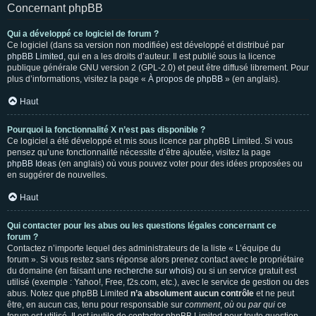
Concernant phpBB
Qui a développé ce logiciel de forum ?
Ce logiciel (dans sa version non modifiée) est développé et distribué par
phpBB Limited
, qui en a les droits d’auteur. Il est publié sous la licence
publique générale GNU version 2 (GPL-2.0) et peut être diffusé librement. Pour
plus d’informations, visitez la page «
À propos de phpBB
» (en anglais).
Haut
Pourquoi la fonctionnalité X n’est pas disponible ?
Ce logiciel a été développé et mis sous licence par phpBB Limited. Si vous
pensez qu’une fonctionnalité nécessite d’être ajoutée, visitez la page
phpBB Ideas
(en anglais) où vous pouvez voter pour des idées proposées ou
en suggérer de nouvelles.
Haut
Qui contacter pour les abus ou les questions légales concernant ce
forum ?
Contactez n’importe lequel des administrateurs de la liste « L’équipe du
forum ». Si vous restez sans réponse alors prenez contact avec le propriétaire
du domaine (en faisant une
recherche sur whois
) ou si un service gratuit est
utilisé (exemple : Yahoo!, Free, f2s.com, etc.), avec le service de gestion ou des
abus. Notez que phpBB Limited
n’a absolument aucun contrôle
et ne peut
être, en aucun cas, tenu pour responsable sur
comment
,
où
ou
par qui
ce