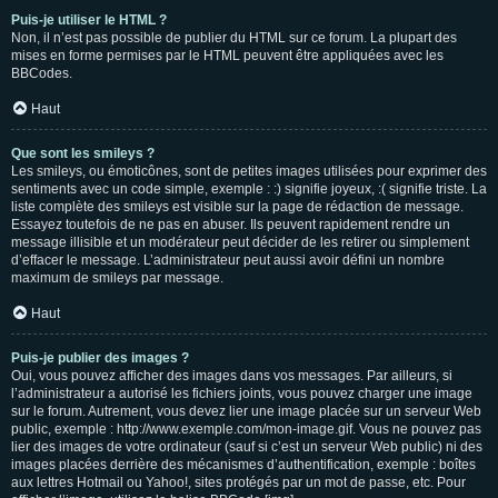
Puis-je utiliser le HTML ?
Non, il n’est pas possible de publier du HTML sur ce forum. La plupart des
mises en forme permises par le HTML peuvent être appliquées avec les
BBCodes.
Haut
Que sont les smileys ?
Les smileys, ou émoticônes, sont de petites images utilisées pour exprimer des
sentiments avec un code simple, exemple : :) signifie joyeux, :( signifie triste. La
liste complète des smileys est visible sur la page de rédaction de message.
Essayez toutefois de ne pas en abuser. Ils peuvent rapidement rendre un
message illisible et un modérateur peut décider de les retirer ou simplement
d’effacer le message. L’administrateur peut aussi avoir défini un nombre
maximum de smileys par message.
Haut
Puis-je publier des images ?
Oui, vous pouvez afficher des images dans vos messages. Par ailleurs, si
l’administrateur a autorisé les fichiers joints, vous pouvez charger une image
sur le forum. Autrement, vous devez lier une image placée sur un serveur Web
public, exemple : http://www.exemple.com/mon-image.gif. Vous ne pouvez pas
lier des images de votre ordinateur (sauf si c’est un serveur Web public) ni des
images placées derrière des mécanismes d’authentification, exemple : boîtes
aux lettres Hotmail ou Yahoo!, sites protégés par un mot de passe, etc. Pour