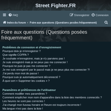
Street Fighter.FR
FAQ
S’enregistrer
Connexion
R
Index du forum
Foire aux questions (Questions posées fréquemment)
e
Foire aux questions (Questions posées
c
fréquemment)
h
e
Problèmes de connexion et d’enregistrement
Pourquoi dois-je m’enregistrer ?
r
Que signifie COPPA ?
c
Je souhaite m’enregistrer, mais je n’y parviens pas !
Je suis enregistré mais je ne peux pas me connecter !
h
Pourquoi ne puis-je pas me connecter ?
Je me suis enregistré par le passé mais je ne peux plus me connecter ?!
e
J’ai perdu mon mot de passe !
r
Pourquoi suis-je automatiquement déconnecté ?
À quoi sert « Supprimer les cookies » ?
Paramètres et préférences de l’utilisateur
Comment modifier mes paramètres ?
Comment empêcher mon nom d’apparaître dans la liste des membres connectés ?
Les heures ne sont pas correctes !
J’ai changé mon fuseau horaire et l’heure est toujours incorrecte !
Ma langue n’est pas dans la liste !