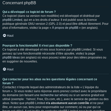
Concernant phpBB
Qui a développé ce logiciel de forum ?
Ce logiciel (dans sa version non modifiée) est développé et distribué par
phpBB Limited
, qui en a les droits d’auteur. Il est publié sous la licence
publique générale GNU version 2 (GPL-2.0) et peut être diffusé librement. Pour
plus d’informations, visitez la page «
À propos de phpBB
» (en anglais).
Haut
Pourquoi la fonctionnalité X n’est pas disponible ?
Ce logiciel a été développé et mis sous licence par phpBB Limited. Si vous
pensez qu’une fonctionnalité nécessite d’être ajoutée, visitez la page
phpBB Ideas
(en anglais) où vous pouvez voter pour des idées proposées ou
en suggérer de nouvelles.
Haut
Qui contacter pour les abus ou les questions légales concernant ce
forum ?
Contactez n’importe lequel des administrateurs de la liste « L’équipe du
forum ». Si vous restez sans réponse alors prenez contact avec le propriétaire
du domaine (en faisant une
recherche sur whois
) ou si un service gratuit est
utilisé (exemple : Yahoo!, Free, f2s.com, etc.), avec le service de gestion ou des
abus. Notez que phpBB Limited
n’a absolument aucun contrôle
et ne peut
être, en aucun cas, tenu pour responsable sur
comment
,
où
ou
par qui
ce