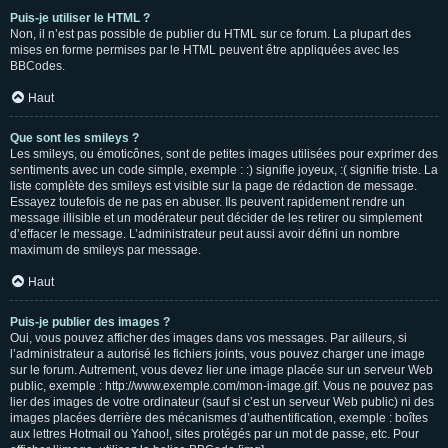
Puis-je utiliser le HTML ?
Non, il n’est pas possible de publier du HTML sur ce forum. La plupart des
mises en forme permises par le HTML peuvent être appliquées avec les
BBCodes.
Haut
Que sont les smileys ?
Les smileys, ou émoticônes, sont de petites images utilisées pour exprimer des
sentiments avec un code simple, exemple : :) signifie joyeux, :( signifie triste. La
liste complète des smileys est visible sur la page de rédaction de message.
Essayez toutefois de ne pas en abuser. Ils peuvent rapidement rendre un
message illisible et un modérateur peut décider de les retirer ou simplement
d’effacer le message. L’administrateur peut aussi avoir défini un nombre
maximum de smileys par message.
Haut
Puis-je publier des images ?
Oui, vous pouvez afficher des images dans vos messages. Par ailleurs, si
l’administrateur a autorisé les fichiers joints, vous pouvez charger une image
sur le forum. Autrement, vous devez lier une image placée sur un serveur Web
public, exemple : http://www.exemple.com/mon-image.gif. Vous ne pouvez pas
lier des images de votre ordinateur (sauf si c’est un serveur Web public) ni des
images placées derrière des mécanismes d’authentification, exemple : boîtes
aux lettres Hotmail ou Yahoo!, sites protégés par un mot de passe, etc. Pour