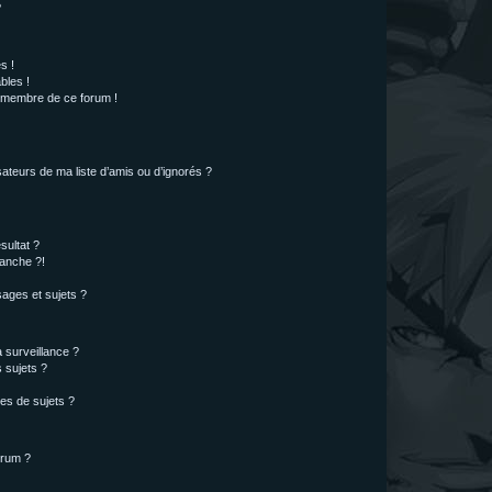
?
s !
bles !
n membre de ce forum !
ateurs de ma liste d’amis ou d’ignorés ?
sultat ?
anche ?!
ages et sujets ?
a surveillance ?
 sujets ?
es de sujets ?
orum ?