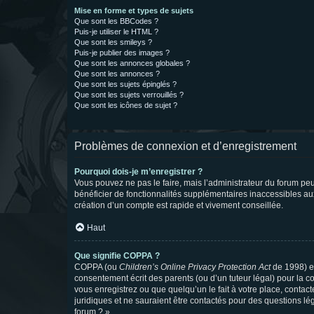
Mise en forme et types de sujets
Que sont les BBCodes ?
Puis-je utiliser le HTML ?
Que sont les smileys ?
Puis-je publier des images ?
Que sont les annonces globales ?
Que sont les annonces ?
Que sont les sujets épinglés ?
Que sont les sujets verrouillés ?
Que sont les icônes de sujet ?
Problèmes de connexion et d’enregistrement
Pourquoi dois-je m’enregistrer ?
Vous pouvez ne pas le faire, mais l’administrateur du forum peu
bénéficier de fonctionnalités supplémentaires inaccessibles au
création d’un compte est rapide et vivement conseillée.
Haut
Que signifie COPPA ?
COPPA (ou
Children’s Online Privacy Protection Act
de 1998) es
consentement écrit des parents (ou d’un tuteur légal) pour la c
vous enregistrez ou que quelqu’un le fait à votre place, contac
juridiques et ne sauraient être contactés pour des questions lé
forum ? ».