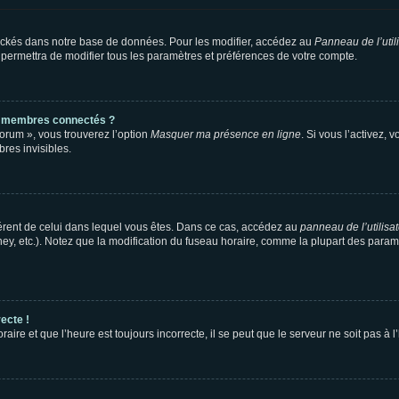
ockés dans notre base de données. Pour les modifier, accédez au
Panneau de l’util
 permettra de modifier tous les paramètres et préférences de votre compte.
s membres connectés ?
forum », vous trouverez l’option
Masquer ma présence en ligne
. Si vous l’activez, 
es invisibles.
ifférent de celui dans lequel vous êtes. Dans ce cas, accédez au
panneau de l’utilisa
ney, etc.). Notez que la modification du fuseau horaire, comme la plupart des para
ecte !
aire et que l’heure est toujours incorrecte, il se peut que le serveur ne soit pas à