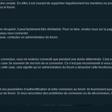
votre compte. En effet, il est courant de supprimer régulièrement les membres ne pos
ur le forum.
 récupéré, il peut facilement être réinitialisé. Pour ce faire, rendez vous sur la p
uveau vous connecter.
passe, contactez un administrateur du forum.
e connexion, vous ne resterez connecté que pendant une durée déterminée. Cela em
la case
Se souvenir de moi
lors de la connexion. Ce n’est pas recommandé si vous u
s cette case, cela signifie qu’un administrateur du forum a désactivé cette fonctionna
os paramètres d’authentification et votre connexion au forum. Ils fournissent aussi
teur du forum. Si vous rencontrez des problèmes de connexion ou de déconnexion, l