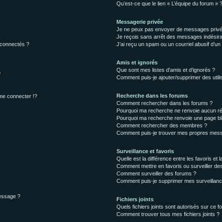
Qu’est-ce que le lien « L’équipe du forum » 
Messagerie privée
Je ne peux pas envoyer de messages privé
Je reçois sans arrêt des messages indésira
 connectés ?
J’ai reçu un spam ou un courriel abusif d’u
Amis et ignorés
Que sont mes listes d’amis et d’ignorés ?
?
Comment puis-je ajouter/supprimer des utilis
Recherche dans les forums
e connecter !?
Comment rechercher dans les forums ?
Pourquoi ma recherche ne renvoie aucun ré
Pourquoi ma recherche renvoie une page bl
Comment rechercher des membres ?
Comment puis-je trouver mes propres mess
Surveillance et favoris
Quelle est la différence entre les favoris et l
Comment mettre en favoris ou surveiller des
Comment surveiller des forums ?
Comment puis-je supprimer mes surveillanc
message ?
Fichiers joints
Quels fichiers joints sont autorisés sur ce f
Comment trouver tous mes fichiers joints ?