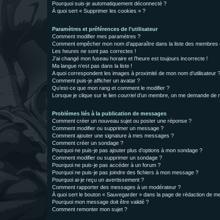
Pourquoi suis-je automatiquement déconnecté ?
À quoi sert « Supprimer les cookies » ?
Paramètres et préférences de l’utilisateur
Comment modifier mes paramètres ?
Comment empêcher mon nom d’apparaître dans la liste des membres
Les heures ne sont pas correctes !
J’ai changé mon fuseau horaire et l’heure est toujours incorrecte !
Ma langue n’est pas dans la liste !
A quoi correspondent les images à proximité de mon nom d’utilisateur 
Comment puis-je afficher un avatar ?
Qu’est-ce que mon rang et comment le modifier ?
Lorsque je clique sur le lien
courriel
d’un membre, on me demande de m
Problèmes liés à la publication de messages
Comment créer un nouveau sujet ou poster une réponse ?
Comment modifier ou supprimer un message ?
Comment ajouter une signature à mes messages ?
Comment créer un sondage ?
Pourquoi ne puis-je pas ajouter plus d’options à mon sondage ?
Comment modifier ou supprimer un sondage ?
Pourquoi ne puis-je pas accéder à un forum ?
Pourquoi ne puis-je pas joindre des fichiers à mon message ?
Pourquoi ai-je reçu un avertissement ?
Comment rapporter des messages à un modérateur ?
À quoi sert le bouton « Sauvegarder » dans la page de rédaction de 
Pourquoi mon message doit être validé ?
Comment remonter mon sujet ?