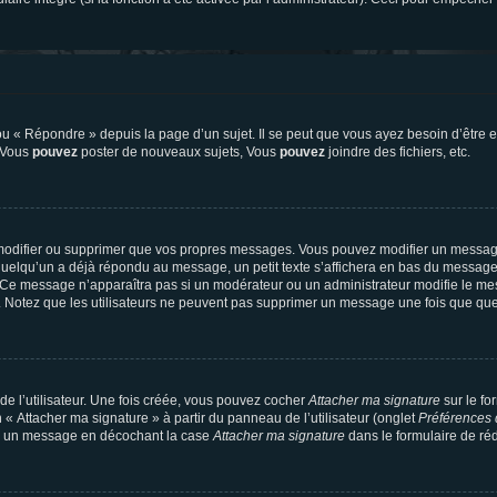
 « Répondre » depuis la page d’un sujet. Il se peut que vous ayez besoin d’être e
: Vous
pouvez
poster de nouveaux sujets, Vous
pouvez
joindre des fichiers, etc.
modifier ou supprimer que vos propres messages. Vous pouvez modifier un message
lqu’un a déjà répondu au message, un petit texte s’affichera en bas du message ind
n. Ce message n’apparaîtra pas si un modérateur ou un administrateur modifie le mes
ive. Notez que les utilisateurs ne peuvent pas supprimer un message une fois que qu
e l’utilisateur. Une fois créée, vous pouvez cocher
Attacher ma signature
sur le fo
 « Attacher ma signature » à partir du panneau de l’utilisateur (onglet
Préférences 
 à un message en décochant la case
Attacher ma signature
dans le formulaire de ré