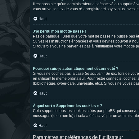
Il est possible qu’un administrateur ait désactivé ou supprimé 
vous arrive, tentez de vous ré-enregistrer et soyez plus investi s
Haut
J’ai perdu mon mot de passe !
Pas de panique ! Bien que votre mot de passe ne puisse pas être
Suivez les instructions énoncées et vous devriez pouvoir à no
Si toutefois vous ne parveniez pas à réinitialiser votre mot de 
Haut
Pourquoi suis-je automatiquement déconnecté ?
Si vous ne cochez pas la case
Se souvenir de moi
lors de votr
en utilisant le même ordinateur. Pour rester connecté, cochez 
(bibliothèque, cyber-café, université, etc.). Si vous ne voyez pa
Haut
À quoi sert « Supprimer les cookies » ?
Cela supprime tous les cookies créés par phpBB qui conservent v
messages (lu ou non lu) si cela a été activé par un administra
Haut
Paramètres et préférences de l’utilisateur