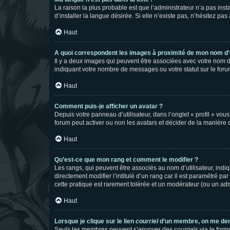
La raison la plus probable est que l’administrateur n’a pas i
d’installer la langue désirée. Si elle n’existe pas, n’hésitez pa
Haut
A quoi correspondent les images à proximité de mon nom d’u
Il y a deux images qui peuvent être associées avec votre nom d’
indiquant votre nombre de messages ou votre statut sur le fo
Haut
Comment puis-je afficher un avatar ?
Depuis votre panneau d’utilisateur, dans l’onglet « profil » vou
forum peut activer ou non les avatars et décider de la manière d
Haut
Qu’est-ce que mon rang et comment le modifier ?
Les rangs, qui peuvent être associés au nom d’utilisateur, ind
directement modifier l’intitulé d’un rang car il est paramétré p
cette pratique est rarement tolérée et un modérateur (ou un ad
Haut
Lorsque je clique sur le lien
courriel
d’un membre, on me de
Seuls les membres peuvent s’envoyer des courriels via le formulai