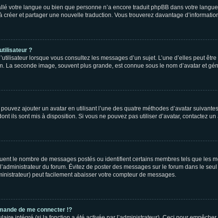
nstallé votre langue ou bien que personne n’a encore traduit phpBB dans votre lang
s à créer et partager une nouvelle traduction. Vous trouverez davantage d’information
tilisateur ?
utilisateur lorsque vous consultez les messages d’un sujet. L’une d’elles peut êtr
rum. La seconde image, souvent plus grande, est connue sous le nom d’avatar et 
s pouvez ajouter un avatar en utilisant l’une des quatre méthodes d’avatar suivantes 
ont ils sont mis à disposition. Si vous ne pouvez pas utiliser d’avatar, contactez un
iquent le nombre de messages postés ou identifient certains membres tels que les 
ar l’administrateur du forum. Évitez de poster des messages sur le forum dans le seu
ministrateur) peut facilement abaisser votre compteur de messages.
mande de me connecter !?
re intégré (si la fonction a été activée par l’administrateur). Ceci pour empêcher l’u