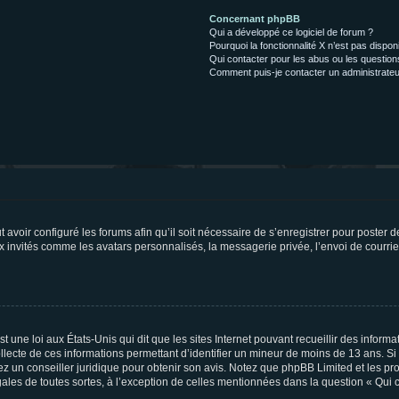
Concernant phpBB
Qui a développé ce logiciel de forum ?
Pourquoi la fonctionnalité X n’est pas dispon
Qui contacter pour les abus ou les questio
Comment puis-je contacter un administrateu
t avoir configuré les forums afin qu’il soit nécessaire de s’enregistrer pour poster
x invités comme les avatars personnalisés, la messagerie privée, l’envoi de courri
t une loi aux États-Unis qui dit que les sites Internet pouvant recueillir des infor
ollecte de ces informations permettant d’identifier un mineur de moins de 13 ans. S
tez un conseiller juridique pour obtenir son avis. Notez que phpBB Limited et les pr
gales de toutes sortes, à l’exception de celles mentionnées dans la question « Qui