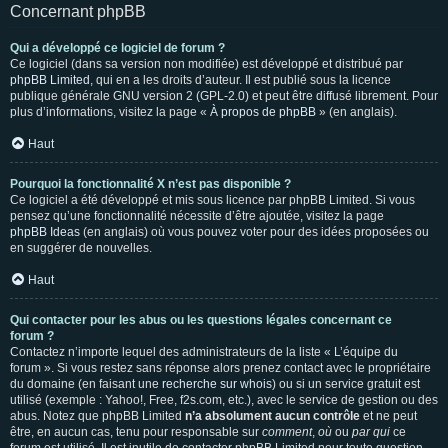
Concernant phpBB
Qui a développé ce logiciel de forum ?
Ce logiciel (dans sa version non modifiée) est développé et distribué par
phpBB Limited
, qui en a les droits d’auteur. Il est publié sous la licence
publique générale GNU version 2 (GPL-2.0) et peut être diffusé librement. Pour
plus d’informations, visitez la page «
À propos de phpBB
» (en anglais).
Haut
Pourquoi la fonctionnalité X n’est pas disponible ?
Ce logiciel a été développé et mis sous licence par phpBB Limited. Si vous
pensez qu’une fonctionnalité nécessite d’être ajoutée, visitez la page
phpBB Ideas
(en anglais) où vous pouvez voter pour des idées proposées ou
en suggérer de nouvelles.
Haut
Qui contacter pour les abus ou les questions légales concernant ce
forum ?
Contactez n’importe lequel des administrateurs de la liste « L’équipe du
forum ». Si vous restez sans réponse alors prenez contact avec le propriétaire
du domaine (en faisant une
recherche sur whois
) ou si un service gratuit est
utilisé (exemple : Yahoo!, Free, f2s.com, etc.), avec le service de gestion ou des
abus. Notez que phpBB Limited
n’a absolument aucun contrôle
et ne peut
être, en aucun cas, tenu pour responsable sur
comment
,
où
ou
par qui
ce