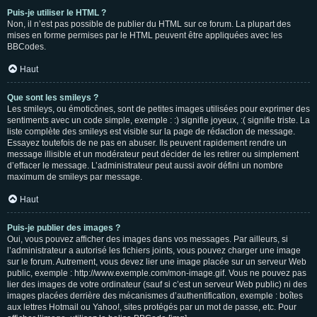
Puis-je utiliser le HTML ?
Non, il n’est pas possible de publier du HTML sur ce forum. La plupart des
mises en forme permises par le HTML peuvent être appliquées avec les
BBCodes.
Haut
Que sont les smileys ?
Les smileys, ou émoticônes, sont de petites images utilisées pour exprimer des
sentiments avec un code simple, exemple : :) signifie joyeux, :( signifie triste. La
liste complète des smileys est visible sur la page de rédaction de message.
Essayez toutefois de ne pas en abuser. Ils peuvent rapidement rendre un
message illisible et un modérateur peut décider de les retirer ou simplement
d’effacer le message. L’administrateur peut aussi avoir défini un nombre
maximum de smileys par message.
Haut
Puis-je publier des images ?
Oui, vous pouvez afficher des images dans vos messages. Par ailleurs, si
l’administrateur a autorisé les fichiers joints, vous pouvez charger une image
sur le forum. Autrement, vous devez lier une image placée sur un serveur Web
public, exemple : http://www.exemple.com/mon-image.gif. Vous ne pouvez pas
lier des images de votre ordinateur (sauf si c’est un serveur Web public) ni des
images placées derrière des mécanismes d’authentification, exemple : boîtes
aux lettres Hotmail ou Yahoo!, sites protégés par un mot de passe, etc. Pour