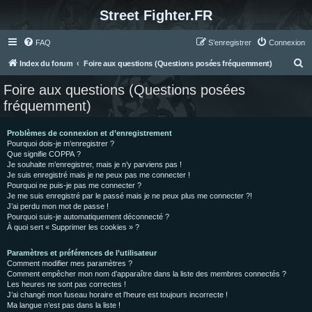
Street Fighter.FR
FAQ
S’enregistrer
Connexion
R
Index du forum
Foire aux questions (Questions posées fréquemment)
e
Foire aux questions (Questions posées
c
fréquemment)
h
e
Problèmes de connexion et d’enregistrement
Pourquoi dois-je m’enregistrer ?
r
Que signifie COPPA ?
c
Je souhaite m’enregistrer, mais je n’y parviens pas !
Je suis enregistré mais je ne peux pas me connecter !
h
Pourquoi ne puis-je pas me connecter ?
Je me suis enregistré par le passé mais je ne peux plus me connecter ?!
e
J’ai perdu mon mot de passe !
r
Pourquoi suis-je automatiquement déconnecté ?
À quoi sert « Supprimer les cookies » ?
Paramètres et préférences de l’utilisateur
Comment modifier mes paramètres ?
Comment empêcher mon nom d’apparaître dans la liste des membres connectés ?
Les heures ne sont pas correctes !
J’ai changé mon fuseau horaire et l’heure est toujours incorrecte !
Ma langue n’est pas dans la liste !