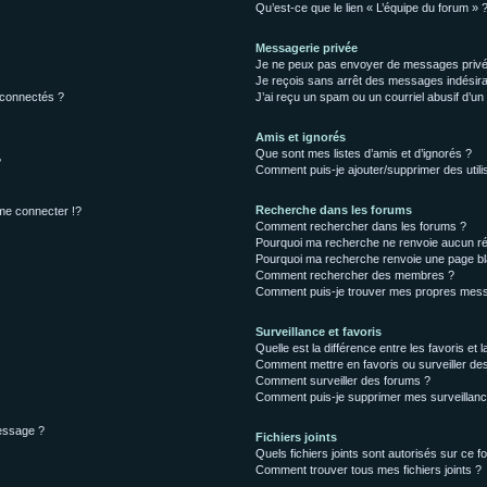
Qu’est-ce que le lien « L’équipe du forum » 
Messagerie privée
Je ne peux pas envoyer de messages privé
Je reçois sans arrêt des messages indésira
 connectés ?
J’ai reçu un spam ou un courriel abusif d’u
Amis et ignorés
Que sont mes listes d’amis et d’ignorés ?
?
Comment puis-je ajouter/supprimer des utilis
Recherche dans les forums
e connecter !?
Comment rechercher dans les forums ?
Pourquoi ma recherche ne renvoie aucun ré
Pourquoi ma recherche renvoie une page bl
Comment rechercher des membres ?
Comment puis-je trouver mes propres mess
Surveillance et favoris
Quelle est la différence entre les favoris et l
Comment mettre en favoris ou surveiller des
Comment surveiller des forums ?
Comment puis-je supprimer mes surveillanc
message ?
Fichiers joints
Quels fichiers joints sont autorisés sur ce f
Comment trouver tous mes fichiers joints ?