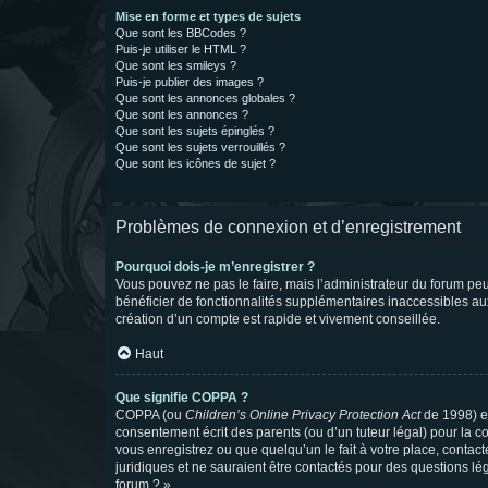
Mise en forme et types de sujets
Que sont les BBCodes ?
Puis-je utiliser le HTML ?
Que sont les smileys ?
Puis-je publier des images ?
Que sont les annonces globales ?
Que sont les annonces ?
Que sont les sujets épinglés ?
Que sont les sujets verrouillés ?
Que sont les icônes de sujet ?
Problèmes de connexion et d’enregistrement
Pourquoi dois-je m’enregistrer ?
Vous pouvez ne pas le faire, mais l’administrateur du forum peu
bénéficier de fonctionnalités supplémentaires inaccessibles au
création d’un compte est rapide et vivement conseillée.
Haut
Que signifie COPPA ?
COPPA (ou
Children’s Online Privacy Protection Act
de 1998) es
consentement écrit des parents (ou d’un tuteur légal) pour la c
vous enregistrez ou que quelqu’un le fait à votre place, contac
juridiques et ne sauraient être contactés pour des questions lé
forum ? ».