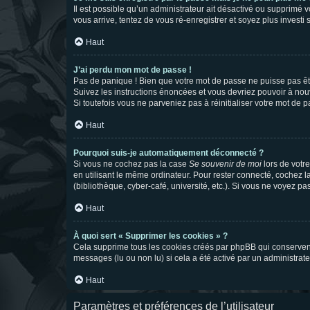
Il est possible qu’un administrateur ait désactivé ou supprimé 
vous arrive, tentez de vous ré-enregistrer et soyez plus investi s
Haut
J’ai perdu mon mot de passe !
Pas de panique ! Bien que votre mot de passe ne puisse pas être
Suivez les instructions énoncées et vous devriez pouvoir à no
Si toutefois vous ne parveniez pas à réinitialiser votre mot de 
Haut
Pourquoi suis-je automatiquement déconnecté ?
Si vous ne cochez pas la case
Se souvenir de moi
lors de votr
en utilisant le même ordinateur. Pour rester connecté, cochez 
(bibliothèque, cyber-café, université, etc.). Si vous ne voyez pa
Haut
À quoi sert « Supprimer les cookies » ?
Cela supprime tous les cookies créés par phpBB qui conservent v
messages (lu ou non lu) si cela a été activé par un administra
Haut
Paramètres et préférences de l’utilisateur