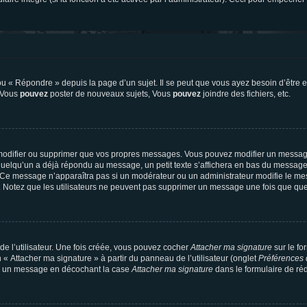
 « Répondre » depuis la page d’un sujet. Il se peut que vous ayez besoin d’être e
: Vous
pouvez
poster de nouveaux sujets, Vous
pouvez
joindre des fichiers, etc.
modifier ou supprimer que vos propres messages. Vous pouvez modifier un message
lqu’un a déjà répondu au message, un petit texte s’affichera en bas du message ind
n. Ce message n’apparaîtra pas si un modérateur ou un administrateur modifie le mes
ive. Notez que les utilisateurs ne peuvent pas supprimer un message une fois que qu
e l’utilisateur. Une fois créée, vous pouvez cocher
Attacher ma signature
sur le fo
 « Attacher ma signature » à partir du panneau de l’utilisateur (onglet
Préférences 
 à un message en décochant la case
Attacher ma signature
dans le formulaire de ré