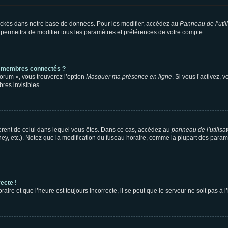
ockés dans notre base de données. Pour les modifier, accédez au
Panneau de l’util
 permettra de modifier tous les paramètres et préférences de votre compte.
s membres connectés ?
forum », vous trouverez l’option
Masquer ma présence en ligne
. Si vous l’activez, 
es invisibles.
ifférent de celui dans lequel vous êtes. Dans ce cas, accédez au
panneau de l’utilisa
ney, etc.). Notez que la modification du fuseau horaire, comme la plupart des para
ecte !
aire et que l’heure est toujours incorrecte, il se peut que le serveur ne soit pas à