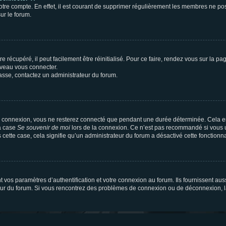
votre compte. En effet, il est courant de supprimer régulièrement les membres ne pos
ur le forum.
 récupéré, il peut facilement être réinitialisé. Pour ce faire, rendez vous sur la p
uveau vous connecter.
passe, contactez un administrateur du forum.
e connexion, vous ne resterez connecté que pendant une durée déterminée. Cela em
la case
Se souvenir de moi
lors de la connexion. Ce n’est pas recommandé si vous u
s cette case, cela signifie qu’un administrateur du forum a désactivé cette fonctionna
os paramètres d’authentification et votre connexion au forum. Ils fournissent aussi
teur du forum. Si vous rencontrez des problèmes de connexion ou de déconnexion, l