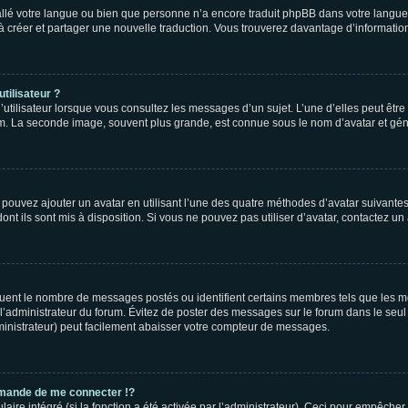
nstallé votre langue ou bien que personne n’a encore traduit phpBB dans votre lang
s à créer et partager une nouvelle traduction. Vous trouverez davantage d’information
tilisateur ?
utilisateur lorsque vous consultez les messages d’un sujet. L’une d’elles peut êtr
rum. La seconde image, souvent plus grande, est connue sous le nom d’avatar et 
s pouvez ajouter un avatar en utilisant l’une des quatre méthodes d’avatar suivantes 
ont ils sont mis à disposition. Si vous ne pouvez pas utiliser d’avatar, contactez un
iquent le nombre de messages postés ou identifient certains membres tels que les 
ar l’administrateur du forum. Évitez de poster des messages sur le forum dans le seu
ministrateur) peut facilement abaisser votre compteur de messages.
mande de me connecter !?
re intégré (si la fonction a été activée par l’administrateur). Ceci pour empêcher l’u