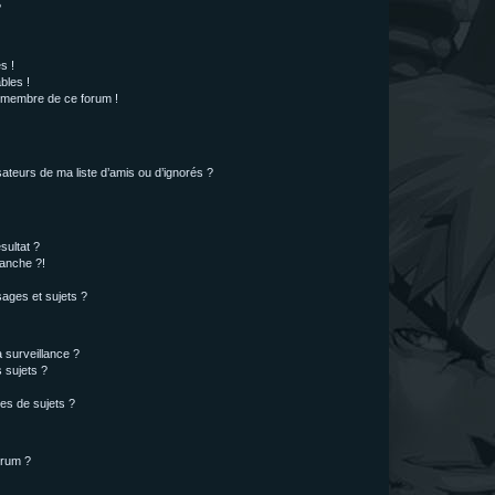
?
s !
bles !
n membre de ce forum !
ateurs de ma liste d’amis ou d’ignorés ?
sultat ?
anche ?!
ages et sujets ?
a surveillance ?
 sujets ?
es de sujets ?
orum ?