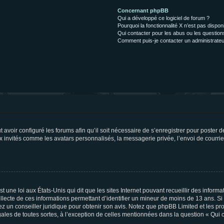
Concernant phpBB
Qui a développé ce logiciel de forum ?
Pourquoi la fonctionnalité X n’est pas dispon
Qui contacter pour les abus ou les questio
Comment puis-je contacter un administrateu
t avoir configuré les forums afin qu’il soit nécessaire de s’enregistrer pour poster
x invités comme les avatars personnalisés, la messagerie privée, l’envoi de courri
t une loi aux États-Unis qui dit que les sites Internet pouvant recueillir des infor
ollecte de ces informations permettant d’identifier un mineur de moins de 13 ans. S
tez un conseiller juridique pour obtenir son avis. Notez que phpBB Limited et les pr
gales de toutes sortes, à l’exception de celles mentionnées dans la question « Qui