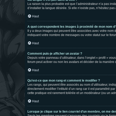
La raison la plus probable est que l’administrateur n’a pas i
d’installer la langue désirée. Si elle n’existe pas, n’hésitez pa
Haut
A quoi correspondent les images à proximité de mon nom d’u
Il y a deux images qui peuvent être associées avec votre nom d’
indiquant votre nombre de messages ou votre statut sur le fo
Haut
Comment puis-je afficher un avatar ?
Depuis votre panneau d’utilisateur, dans l’onglet « profil » vou
forum peut activer ou non les avatars et décider de la manière d
Haut
Qu’est-ce que mon rang et comment le modifier ?
Les rangs, qui peuvent être associés au nom d’utilisateur, ind
directement modifier l’intitulé d’un rang car il est paramétré p
cette pratique est rarement tolérée et un modérateur (ou un ad
Haut
Lorsque je clique sur le lien
courriel
d’un membre, on me de
Seuls les membres peuvent s’envoyer des courriels via le formulai