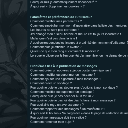
Pourquoi suis-je automatiquement déconnecté ?
À quoi sert « Supprimer les cookies » ?
Paramètres et préférences de l’utilisateur
Comment modifier mes paramètres ?
Comment empêcher mon nom d’apparaître dans la liste des membres
Les heures ne sont pas correctes !
J’ai changé mon fuseau horaire et l’heure est toujours incorrecte !
Ma langue n’est pas dans la liste !
A quoi correspondent les images à proximité de mon nom d’utilisateur 
Comment puis-je afficher un avatar ?
Qu’est-ce que mon rang et comment le modifier ?
Lorsque je clique sur le lien
courriel
d’un membre, on me demande de m
Problèmes liés à la publication de messages
Comment créer un nouveau sujet ou poster une réponse ?
Comment modifier ou supprimer un message ?
Comment ajouter une signature à mes messages ?
Comment créer un sondage ?
Pourquoi ne puis-je pas ajouter plus d’options à mon sondage ?
Comment modifier ou supprimer un sondage ?
Pourquoi ne puis-je pas accéder à un forum ?
Pourquoi ne puis-je pas joindre des fichiers à mon message ?
Pourquoi ai-je reçu un avertissement ?
Comment rapporter des messages à un modérateur ?
À quoi sert le bouton « Sauvegarder » dans la page de rédaction de 
Pourquoi mon message doit être validé ?
Comment remonter mon sujet ?