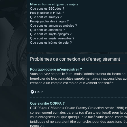
Mise en forme et types de sujets
Que sont les BBCodes ?
Puis-je utiliser le HTML ?
Que sont les smileys ?
Puis-je publier des images ?
Que sont les annonces globales ?
Que sont les annonces ?
Que sont les sujets épinglés ?
Que sont les sujets verrouillés ?
Que sont les icônes de sujet ?
Problèmes de connexion et d’enregistrement
Pourquoi dois-je m’enregistrer ?
Vous pouvez ne pas le faire, mais l’administrateur du forum peu
bénéficier de fonctionnalités supplémentaires inaccessibles au
création d’un compte est rapide et vivement conseillée.
Haut
Que signifie COPPA ?
COPPA (ou
Children’s Online Privacy Protection Act
de 1998) es
consentement écrit des parents (ou d’un tuteur légal) pour la c
vous enregistrez ou que quelqu’un le fait à votre place, contac
juridiques et ne sauraient être contactés pour des questions lé
forum ? ».