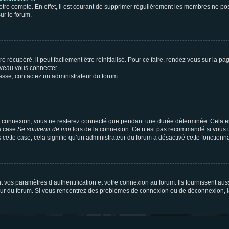
votre compte. En effet, il est courant de supprimer régulièrement les membres ne pos
ur le forum.
 récupéré, il peut facilement être réinitialisé. Pour ce faire, rendez vous sur la p
uveau vous connecter.
passe, contactez un administrateur du forum.
e connexion, vous ne resterez connecté que pendant une durée déterminée. Cela em
la case
Se souvenir de moi
lors de la connexion. Ce n’est pas recommandé si vous u
s cette case, cela signifie qu’un administrateur du forum a désactivé cette fonctionna
os paramètres d’authentification et votre connexion au forum. Ils fournissent aussi
teur du forum. Si vous rencontrez des problèmes de connexion ou de déconnexion, l