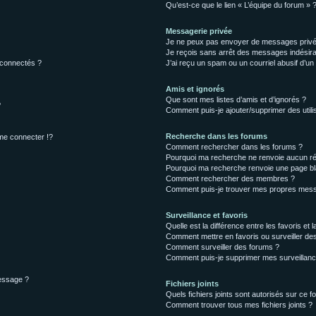
Qu’est-ce que le lien « L’équipe du forum » 
Messagerie privée
Je ne peux pas envoyer de messages privé
Je reçois sans arrêt des messages indésira
 connectés ?
J’ai reçu un spam ou un courriel abusif d’u
Amis et ignorés
Que sont mes listes d’amis et d’ignorés ?
?
Comment puis-je ajouter/supprimer des utilis
Recherche dans les forums
e connecter !?
Comment rechercher dans les forums ?
Pourquoi ma recherche ne renvoie aucun ré
Pourquoi ma recherche renvoie une page bl
Comment rechercher des membres ?
Comment puis-je trouver mes propres mess
Surveillance et favoris
Quelle est la différence entre les favoris et l
Comment mettre en favoris ou surveiller des
Comment surveiller des forums ?
Comment puis-je supprimer mes surveillanc
message ?
Fichiers joints
Quels fichiers joints sont autorisés sur ce f
Comment trouver tous mes fichiers joints ?