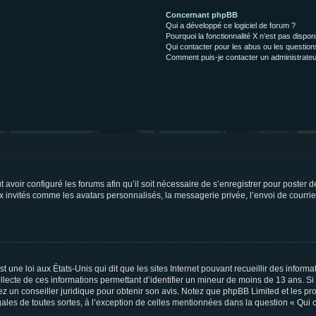
Concernant phpBB
Qui a développé ce logiciel de forum ?
Pourquoi la fonctionnalité X n’est pas dispon
Qui contacter pour les abus ou les questio
Comment puis-je contacter un administrateu
t avoir configuré les forums afin qu’il soit nécessaire de s’enregistrer pour poster
x invités comme les avatars personnalisés, la messagerie privée, l’envoi de courri
t une loi aux États-Unis qui dit que les sites Internet pouvant recueillir des infor
ollecte de ces informations permettant d’identifier un mineur de moins de 13 ans. S
tez un conseiller juridique pour obtenir son avis. Notez que phpBB Limited et les pr
gales de toutes sortes, à l’exception de celles mentionnées dans la question « Qui