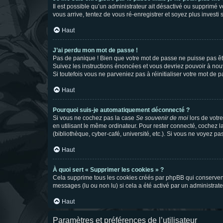
Il est possible qu’un administrateur ait désactivé ou supprimé 
vous arrive, tentez de vous ré-enregistrer et soyez plus investi s
Haut
J’ai perdu mon mot de passe !
Pas de panique ! Bien que votre mot de passe ne puisse pas être
Suivez les instructions énoncées et vous devriez pouvoir à no
Si toutefois vous ne parveniez pas à réinitialiser votre mot de 
Haut
Pourquoi suis-je automatiquement déconnecté ?
Si vous ne cochez pas la case
Se souvenir de moi
lors de votr
en utilisant le même ordinateur. Pour rester connecté, cochez 
(bibliothèque, cyber-café, université, etc.). Si vous ne voyez pa
Haut
À quoi sert « Supprimer les cookies » ?
Cela supprime tous les cookies créés par phpBB qui conservent v
messages (lu ou non lu) si cela a été activé par un administra
Haut
Paramètres et préférences de l’utilisateur