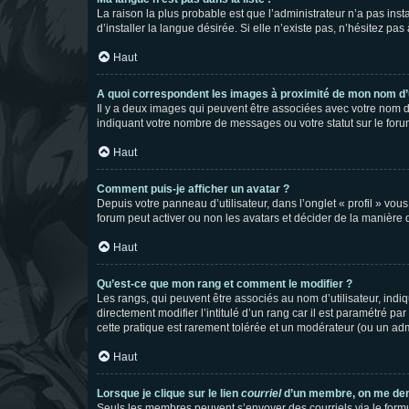
La raison la plus probable est que l’administrateur n’a pas i
d’installer la langue désirée. Si elle n’existe pas, n’hésitez pa
Haut
A quoi correspondent les images à proximité de mon nom d’u
Il y a deux images qui peuvent être associées avec votre nom d’
indiquant votre nombre de messages ou votre statut sur le fo
Haut
Comment puis-je afficher un avatar ?
Depuis votre panneau d’utilisateur, dans l’onglet « profil » vou
forum peut activer ou non les avatars et décider de la manière d
Haut
Qu’est-ce que mon rang et comment le modifier ?
Les rangs, qui peuvent être associés au nom d’utilisateur, ind
directement modifier l’intitulé d’un rang car il est paramétré p
cette pratique est rarement tolérée et un modérateur (ou un ad
Haut
Lorsque je clique sur le lien
courriel
d’un membre, on me de
Seuls les membres peuvent s’envoyer des courriels via le formulai