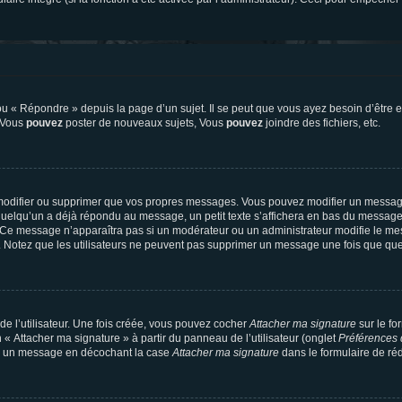
 « Répondre » depuis la page d’un sujet. Il se peut que vous ayez besoin d’être e
: Vous
pouvez
poster de nouveaux sujets, Vous
pouvez
joindre des fichiers, etc.
modifier ou supprimer que vos propres messages. Vous pouvez modifier un message
lqu’un a déjà répondu au message, un petit texte s’affichera en bas du message ind
n. Ce message n’apparaîtra pas si un modérateur ou un administrateur modifie le mes
ive. Notez que les utilisateurs ne peuvent pas supprimer un message une fois que qu
e l’utilisateur. Une fois créée, vous pouvez cocher
Attacher ma signature
sur le fo
 « Attacher ma signature » à partir du panneau de l’utilisateur (onglet
Préférences 
 à un message en décochant la case
Attacher ma signature
dans le formulaire de ré