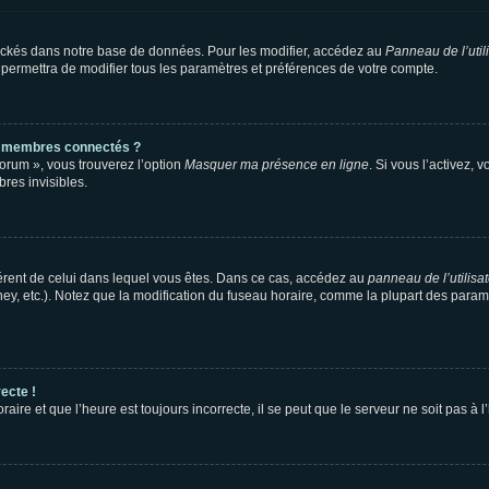
ockés dans notre base de données. Pour les modifier, accédez au
Panneau de l’util
 permettra de modifier tous les paramètres et préférences de votre compte.
s membres connectés ?
forum », vous trouverez l’option
Masquer ma présence en ligne
. Si vous l’activez, 
es invisibles.
ifférent de celui dans lequel vous êtes. Dans ce cas, accédez au
panneau de l’utilisa
ney, etc.). Notez que la modification du fuseau horaire, comme la plupart des para
ecte !
aire et que l’heure est toujours incorrecte, il se peut que le serveur ne soit pas à