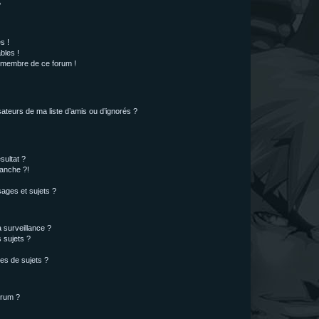
?
s !
bles !
n membre de ce forum !
ateurs de ma liste d’amis ou d’ignorés ?
sultat ?
anche ?!
ages et sujets ?
a surveillance ?
 sujets ?
es de sujets ?
orum ?