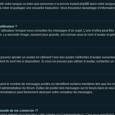
nstallé votre langue ou bien que personne n’a encore traduit phpBB dans votre lang
s à créer et partager une nouvelle traduction. Vous trouverez davantage d’information
tilisateur ?
utilisateur lorsque vous consultez les messages d’un sujet. L’une d’elles peut êtr
rum. La seconde image, souvent plus grande, est connue sous le nom d’avatar et 
s pouvez ajouter un avatar en utilisant l’une des quatre méthodes d’avatar suivantes 
ont ils sont mis à disposition. Si vous ne pouvez pas utiliser d’avatar, contactez un
iquent le nombre de messages postés ou identifient certains membres tels que les 
ar l’administrateur du forum. Évitez de poster des messages sur le forum dans le seu
ministrateur) peut facilement abaisser votre compteur de messages.
mande de me connecter !?
re intégré (si la fonction a été activée par l’administrateur). Ceci pour empêcher l’u