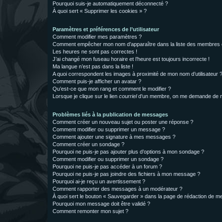
Pourquoi suis-je automatiquement déconnecté ?
À quoi sert « Supprimer les cookies » ?
Paramètres et préférences de l’utilisateur
Comment modifier mes paramètres ?
Comment empêcher mon nom d’apparaître dans la liste des membres
Les heures ne sont pas correctes !
J’ai changé mon fuseau horaire et l’heure est toujours incorrecte !
Ma langue n’est pas dans la liste !
A quoi correspondent les images à proximité de mon nom d’utilisateur 
Comment puis-je afficher un avatar ?
Qu’est-ce que mon rang et comment le modifier ?
Lorsque je clique sur le lien
courriel
d’un membre, on me demande de m
Problèmes liés à la publication de messages
Comment créer un nouveau sujet ou poster une réponse ?
Comment modifier ou supprimer un message ?
Comment ajouter une signature à mes messages ?
Comment créer un sondage ?
Pourquoi ne puis-je pas ajouter plus d’options à mon sondage ?
Comment modifier ou supprimer un sondage ?
Pourquoi ne puis-je pas accéder à un forum ?
Pourquoi ne puis-je pas joindre des fichiers à mon message ?
Pourquoi ai-je reçu un avertissement ?
Comment rapporter des messages à un modérateur ?
À quoi sert le bouton « Sauvegarder » dans la page de rédaction de 
Pourquoi mon message doit être validé ?
Comment remonter mon sujet ?