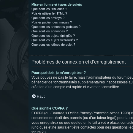
Mise en forme et types de sujets
Que sont les BBCodes ?
Puis-je utiliser le HTML ?
Que sont les smileys ?
Puis-je publier des images ?
Que sont les annonces globales ?
Que sont les annonces ?
Que sont les sujets épinglés ?
Que sont les sujets verrouillés ?
Que sont les icônes de sujet ?
Problèmes de connexion et d’enregistrement
Pourquoi dois-je m’enregistrer ?
Vous pouvez ne pas le faire, mais l’administrateur du forum peu
bénéficier de fonctionnalités supplémentaires inaccessibles au
création d’un compte est rapide et vivement conseillée.
Haut
Que signifie COPPA ?
COPPA (ou
Children’s Online Privacy Protection Act
de 1998) es
consentement écrit des parents (ou d’un tuteur légal) pour la c
vous enregistrez ou que quelqu’un le fait à votre place, contac
juridiques et ne sauraient être contactés pour des questions lé
forum ? ».