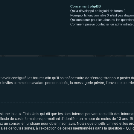
Concernant phpBB
Qui a développé ce logiciel de forum ?
Pourquoi la fonctionnalité X n’est pas dispon
Qui contacter pour les abus ou les questio
Comment puis-je contacter un administrateu
t avoir configuré les forums afin qu’il soit nécessaire de s’enregistrer pour poster
x invités comme les avatars personnalisés, la messagerie privée, l’envoi de courri
t une loi aux États-Unis qui dit que les sites Internet pouvant recueillir des infor
ollecte de ces informations permettant d’identifier un mineur de moins de 13 ans. S
tez un conseiller juridique pour obtenir son avis. Notez que phpBB Limited et les pr
gales de toutes sortes, à l’exception de celles mentionnées dans la question « Qui