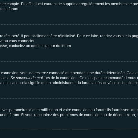
votre compte. En effet, il est courant de supprimer régulièrement les membres ne pos
ur le forum.
 récupéré, il peut facilement être réinitialisé. Pour ce faire, rendez vous sur la p
uveau vous connecter.
passe, contactez un administrateur du forum.
e connexion, vous ne resterez connecté que pendant une durée déterminée. Cela em
la case
Se souvenir de moi
lors de la connexion. Ce n’est pas recommandé si vous u
s cette case, cela signifie qu’un administrateur du forum a désactivé cette fonctionna
os paramètres d’authentification et votre connexion au forum. Ils fournissent aussi
teur du forum. Si vous rencontrez des problèmes de connexion ou de déconnexion, l