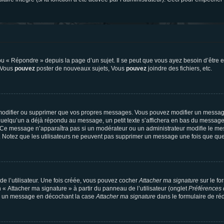
 « Répondre » depuis la page d’un sujet. Il se peut que vous ayez besoin d’être e
: Vous
pouvez
poster de nouveaux sujets, Vous
pouvez
joindre des fichiers, etc.
modifier ou supprimer que vos propres messages. Vous pouvez modifier un message
lqu’un a déjà répondu au message, un petit texte s’affichera en bas du message ind
n. Ce message n’apparaîtra pas si un modérateur ou un administrateur modifie le mes
ive. Notez que les utilisateurs ne peuvent pas supprimer un message une fois que qu
e l’utilisateur. Une fois créée, vous pouvez cocher
Attacher ma signature
sur le fo
 « Attacher ma signature » à partir du panneau de l’utilisateur (onglet
Préférences 
 à un message en décochant la case
Attacher ma signature
dans le formulaire de ré