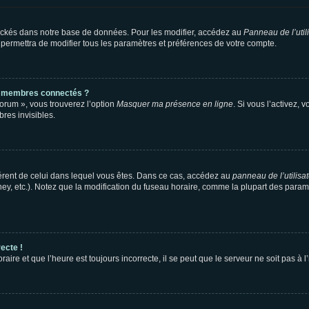
ockés dans notre base de données. Pour les modifier, accédez au
Panneau de l’util
 permettra de modifier tous les paramètres et préférences de votre compte.
s membres connectés ?
forum », vous trouverez l’option
Masquer ma présence en ligne
. Si vous l’activez, 
es invisibles.
ifférent de celui dans lequel vous êtes. Dans ce cas, accédez au
panneau de l’utilisa
ney, etc.). Notez que la modification du fuseau horaire, comme la plupart des para
ecte !
aire et que l’heure est toujours incorrecte, il se peut que le serveur ne soit pas à