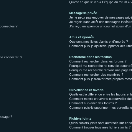
Qu’est-ce que le lien « L’équipe du forum » 
Messagerie privée
Je ne peux pas envoyer de messages privé
Je reçois sans arrêt des messages indésira
 connectés ?
J’ai reçu un spam ou un courriel abusif d’u
Amis et ignorés
Que sont mes listes d’amis et d’ignorés ?
?
Comment puis-je ajouter/supprimer des utilis
Recherche dans les forums
e connecter !?
Comment rechercher dans les forums ?
Pourquoi ma recherche ne renvoie aucun ré
Pourquoi ma recherche renvoie une page bl
Comment rechercher des membres ?
Comment puis-je trouver mes propres mess
Surveillance et favoris
Quelle est la différence entre les favoris et l
Comment mettre en favoris ou surveiller des
Comment surveiller des forums ?
Comment puis-je supprimer mes surveillanc
message ?
Fichiers joints
Quels fichiers joints sont autorisés sur ce f
Comment trouver tous mes fichiers joints ?