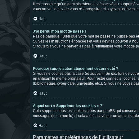
Il est possible qu’un administrateur ait désactivé ou supprimé 
vous arrive, tentez de vous ré-enregistrer et soyez plus investi s
Haut
J’ai perdu mon mot de passe !
Pas de panique ! Bien que votre mot de passe ne puisse pas être
Suivez les instructions énoncées et vous devriez pouvoir à no
Si toutefois vous ne parveniez pas à réinitialiser votre mot de 
Haut
Pourquoi suis-je automatiquement déconnecté ?
Si vous ne cochez pas la case
Se souvenir de moi
lors de votr
en utilisant le même ordinateur. Pour rester connecté, cochez 
(bibliothèque, cyber-café, université, etc.). Si vous ne voyez pa
Haut
À quoi sert « Supprimer les cookies » ?
Cela supprime tous les cookies créés par phpBB qui conservent v
messages (lu ou non lu) si cela a été activé par un administra
Haut
Paramètres et préférences de l’utilisateur