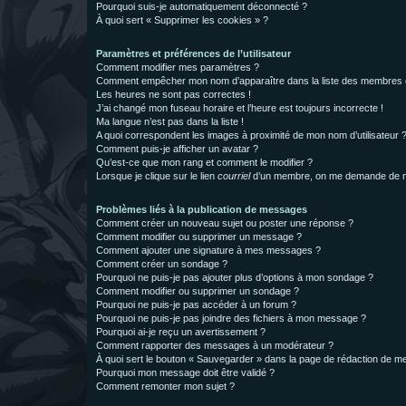
Pourquoi suis-je automatiquement déconnecté ?
À quoi sert « Supprimer les cookies » ?
Paramètres et préférences de l’utilisateur
Comment modifier mes paramètres ?
Comment empêcher mon nom d’apparaître dans la liste des membres
Les heures ne sont pas correctes !
J’ai changé mon fuseau horaire et l’heure est toujours incorrecte !
Ma langue n’est pas dans la liste !
A quoi correspondent les images à proximité de mon nom d’utilisateur 
Comment puis-je afficher un avatar ?
Qu’est-ce que mon rang et comment le modifier ?
Lorsque je clique sur le lien
courriel
d’un membre, on me demande de m
Problèmes liés à la publication de messages
Comment créer un nouveau sujet ou poster une réponse ?
Comment modifier ou supprimer un message ?
Comment ajouter une signature à mes messages ?
Comment créer un sondage ?
Pourquoi ne puis-je pas ajouter plus d’options à mon sondage ?
Comment modifier ou supprimer un sondage ?
Pourquoi ne puis-je pas accéder à un forum ?
Pourquoi ne puis-je pas joindre des fichiers à mon message ?
Pourquoi ai-je reçu un avertissement ?
Comment rapporter des messages à un modérateur ?
À quoi sert le bouton « Sauvegarder » dans la page de rédaction de 
Pourquoi mon message doit être validé ?
Comment remonter mon sujet ?