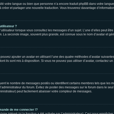
nstallé votre langue ou bien que personne n’a encore traduit phpBB dans votre lang
s à créer et partager une nouvelle traduction. Vous trouverez davantage d’information
tilisateur ?
utilisateur lorsque vous consultez les messages d’un sujet. L’une d’elles peut êtr
rum. La seconde image, souvent plus grande, est connue sous le nom d’avatar et 
s pouvez ajouter un avatar en utilisant l’une des quatre méthodes d’avatar suivantes 
ont ils sont mis à disposition. Si vous ne pouvez pas utiliser d’avatar, contactez un
iquent le nombre de messages postés ou identifient certains membres tels que les 
ar l’administrateur du forum. Évitez de poster des messages sur le forum dans le seu
ministrateur) peut facilement abaisser votre compteur de messages.
mande de me connecter !?
re intégré (si la fonction a été activée par l’administrateur). Ceci pour empêcher l’u