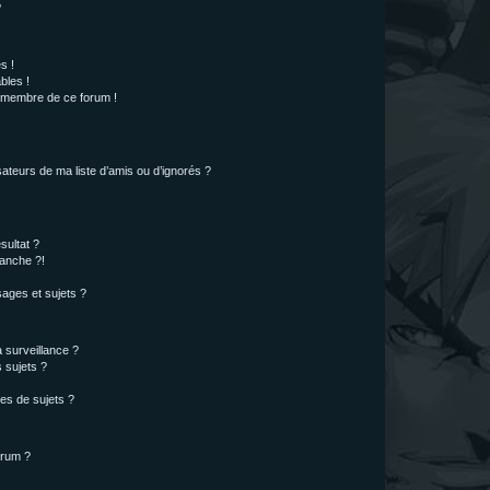
?
s !
bles !
n membre de ce forum !
ateurs de ma liste d’amis ou d’ignorés ?
sultat ?
anche ?!
ages et sujets ?
a surveillance ?
 sujets ?
es de sujets ?
orum ?