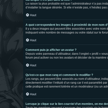
La raison la plus probable est que l’administrateur n’a pas i
d’installer la langue désirée. Si elle n’existe pas, n’hésitez pa
Haut
A quoi correspondent les images à proximité de mon nom d’u
Il y a deux images qui peuvent être associées avec votre nom d’
indiquant votre nombre de messages ou votre statut sur le fo
Haut
Comment puis-je afficher un avatar ?
Depuis votre panneau d’utilisateur, dans l’onglet « profil » vou
forum peut activer ou non les avatars et décider de la manière d
Haut
Qu’est-ce que mon rang et comment le modifier ?
Les rangs, qui peuvent être associés au nom d’utilisateur, ind
directement modifier l’intitulé d’un rang car il est paramétré p
cette pratique est rarement tolérée et un modérateur (ou un ad
Haut
Lorsque je clique sur le lien
courriel
d’un membre, on me de
Seuls les membres peuvent s’envoyer des courriels via le formulai