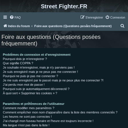
Street Fighter.FR
FAQ
S’enregistrer
Connexion
R
Index du forum
Foire aux questions (Questions posées fréquemment)
e
Foire aux questions (Questions posées
c
fréquemment)
h
e
Problèmes de connexion et d’enregistrement
Pourquoi dois-je m’enregistrer ?
r
Que signifie COPPA ?
c
Je souhaite m’enregistrer, mais je n’y parviens pas !
Je suis enregistré mais je ne peux pas me connecter !
h
Pourquoi ne puis-je pas me connecter ?
Je me suis enregistré par le passé mais je ne peux plus me connecter ?!
e
J’ai perdu mon mot de passe !
r
Pourquoi suis-je automatiquement déconnecté ?
À quoi sert « Supprimer les cookies » ?
Paramètres et préférences de l’utilisateur
Comment modifier mes paramètres ?
Comment empêcher mon nom d’apparaître dans la liste des membres connectés ?
Les heures ne sont pas correctes !
J’ai changé mon fuseau horaire et l’heure est toujours incorrecte !
Ma langue n’est pas dans la liste !