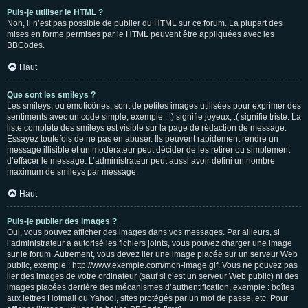
Puis-je utiliser le HTML ?
Non, il n’est pas possible de publier du HTML sur ce forum. La plupart des
mises en forme permises par le HTML peuvent être appliquées avec les
BBCodes.
Haut
Que sont les smileys ?
Les smileys, ou émoticônes, sont de petites images utilisées pour exprimer des
sentiments avec un code simple, exemple : :) signifie joyeux, :( signifie triste. La
liste complète des smileys est visible sur la page de rédaction de message.
Essayez toutefois de ne pas en abuser. Ils peuvent rapidement rendre un
message illisible et un modérateur peut décider de les retirer ou simplement
d’effacer le message. L’administrateur peut aussi avoir défini un nombre
maximum de smileys par message.
Haut
Puis-je publier des images ?
Oui, vous pouvez afficher des images dans vos messages. Par ailleurs, si
l’administrateur a autorisé les fichiers joints, vous pouvez charger une image
sur le forum. Autrement, vous devez lier une image placée sur un serveur Web
public, exemple : http://www.exemple.com/mon-image.gif. Vous ne pouvez pas
lier des images de votre ordinateur (sauf si c’est un serveur Web public) ni des
images placées derrière des mécanismes d’authentification, exemple : boîtes
aux lettres Hotmail ou Yahoo!, sites protégés par un mot de passe, etc. Pour