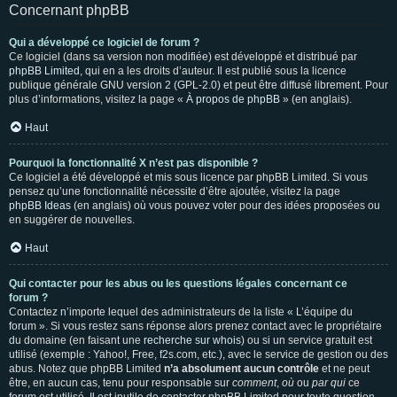
Concernant phpBB
Qui a développé ce logiciel de forum ?
Ce logiciel (dans sa version non modifiée) est développé et distribué par
phpBB Limited
, qui en a les droits d’auteur. Il est publié sous la licence
publique générale GNU version 2 (GPL-2.0) et peut être diffusé librement. Pour
plus d’informations, visitez la page «
À propos de phpBB
» (en anglais).
Haut
Pourquoi la fonctionnalité X n’est pas disponible ?
Ce logiciel a été développé et mis sous licence par phpBB Limited. Si vous
pensez qu’une fonctionnalité nécessite d’être ajoutée, visitez la page
phpBB Ideas
(en anglais) où vous pouvez voter pour des idées proposées ou
en suggérer de nouvelles.
Haut
Qui contacter pour les abus ou les questions légales concernant ce
forum ?
Contactez n’importe lequel des administrateurs de la liste « L’équipe du
forum ». Si vous restez sans réponse alors prenez contact avec le propriétaire
du domaine (en faisant une
recherche sur whois
) ou si un service gratuit est
utilisé (exemple : Yahoo!, Free, f2s.com, etc.), avec le service de gestion ou des
abus. Notez que phpBB Limited
n’a absolument aucun contrôle
et ne peut
être, en aucun cas, tenu pour responsable sur
comment
,
où
ou
par qui
ce