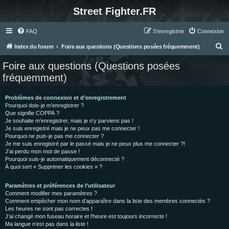
Street Fighter.FR
FAQ
S’enregistrer
Connexion
R
Index du forum
Foire aux questions (Questions posées fréquemment)
e
Foire aux questions (Questions posées
c
fréquemment)
h
e
Problèmes de connexion et d’enregistrement
Pourquoi dois-je m’enregistrer ?
r
Que signifie COPPA ?
c
Je souhaite m’enregistrer, mais je n’y parviens pas !
Je suis enregistré mais je ne peux pas me connecter !
h
Pourquoi ne puis-je pas me connecter ?
Je me suis enregistré par le passé mais je ne peux plus me connecter ?!
e
J’ai perdu mon mot de passe !
r
Pourquoi suis-je automatiquement déconnecté ?
À quoi sert « Supprimer les cookies » ?
Paramètres et préférences de l’utilisateur
Comment modifier mes paramètres ?
Comment empêcher mon nom d’apparaître dans la liste des membres connectés ?
Les heures ne sont pas correctes !
J’ai changé mon fuseau horaire et l’heure est toujours incorrecte !
Ma langue n’est pas dans la liste !