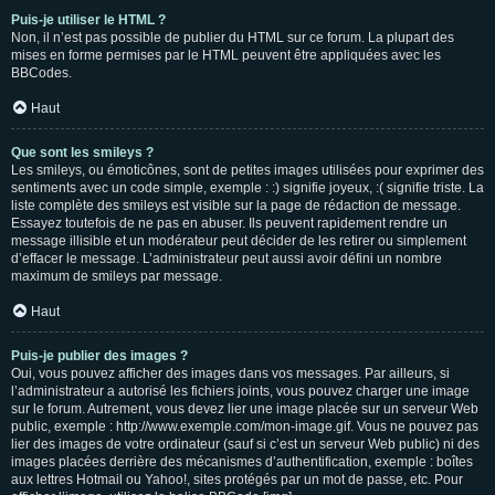
Puis-je utiliser le HTML ?
Non, il n’est pas possible de publier du HTML sur ce forum. La plupart des
mises en forme permises par le HTML peuvent être appliquées avec les
BBCodes.
Haut
Que sont les smileys ?
Les smileys, ou émoticônes, sont de petites images utilisées pour exprimer des
sentiments avec un code simple, exemple : :) signifie joyeux, :( signifie triste. La
liste complète des smileys est visible sur la page de rédaction de message.
Essayez toutefois de ne pas en abuser. Ils peuvent rapidement rendre un
message illisible et un modérateur peut décider de les retirer ou simplement
d’effacer le message. L’administrateur peut aussi avoir défini un nombre
maximum de smileys par message.
Haut
Puis-je publier des images ?
Oui, vous pouvez afficher des images dans vos messages. Par ailleurs, si
l’administrateur a autorisé les fichiers joints, vous pouvez charger une image
sur le forum. Autrement, vous devez lier une image placée sur un serveur Web
public, exemple : http://www.exemple.com/mon-image.gif. Vous ne pouvez pas
lier des images de votre ordinateur (sauf si c’est un serveur Web public) ni des
images placées derrière des mécanismes d’authentification, exemple : boîtes
aux lettres Hotmail ou Yahoo!, sites protégés par un mot de passe, etc. Pour