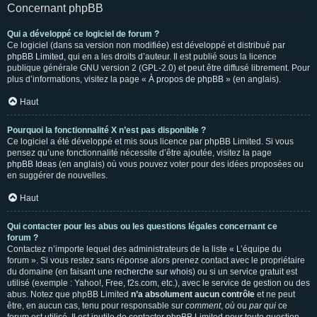
Concernant phpBB
Qui a développé ce logiciel de forum ?
Ce logiciel (dans sa version non modifiée) est développé et distribué par
phpBB Limited
, qui en a les droits d’auteur. Il est publié sous la licence
publique générale GNU version 2 (GPL-2.0) et peut être diffusé librement. Pour
plus d’informations, visitez la page «
À propos de phpBB
» (en anglais).
Haut
Pourquoi la fonctionnalité X n’est pas disponible ?
Ce logiciel a été développé et mis sous licence par phpBB Limited. Si vous
pensez qu’une fonctionnalité nécessite d’être ajoutée, visitez la page
phpBB Ideas
(en anglais) où vous pouvez voter pour des idées proposées ou
en suggérer de nouvelles.
Haut
Qui contacter pour les abus ou les questions légales concernant ce
forum ?
Contactez n’importe lequel des administrateurs de la liste « L’équipe du
forum ». Si vous restez sans réponse alors prenez contact avec le propriétaire
du domaine (en faisant une
recherche sur whois
) ou si un service gratuit est
utilisé (exemple : Yahoo!, Free, f2s.com, etc.), avec le service de gestion ou des
abus. Notez que phpBB Limited
n’a absolument aucun contrôle
et ne peut
être, en aucun cas, tenu pour responsable sur
comment
,
où
ou
par qui
ce