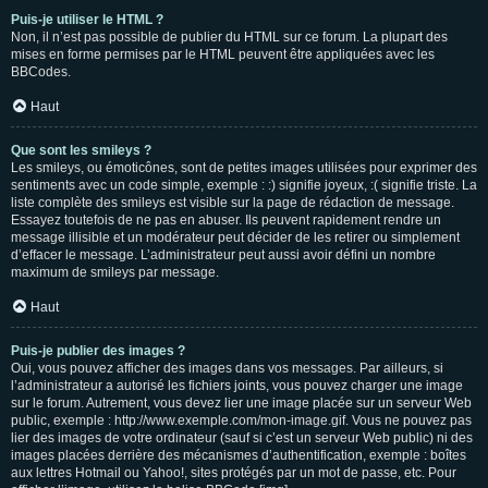
Puis-je utiliser le HTML ?
Non, il n’est pas possible de publier du HTML sur ce forum. La plupart des
mises en forme permises par le HTML peuvent être appliquées avec les
BBCodes.
Haut
Que sont les smileys ?
Les smileys, ou émoticônes, sont de petites images utilisées pour exprimer des
sentiments avec un code simple, exemple : :) signifie joyeux, :( signifie triste. La
liste complète des smileys est visible sur la page de rédaction de message.
Essayez toutefois de ne pas en abuser. Ils peuvent rapidement rendre un
message illisible et un modérateur peut décider de les retirer ou simplement
d’effacer le message. L’administrateur peut aussi avoir défini un nombre
maximum de smileys par message.
Haut
Puis-je publier des images ?
Oui, vous pouvez afficher des images dans vos messages. Par ailleurs, si
l’administrateur a autorisé les fichiers joints, vous pouvez charger une image
sur le forum. Autrement, vous devez lier une image placée sur un serveur Web
public, exemple : http://www.exemple.com/mon-image.gif. Vous ne pouvez pas
lier des images de votre ordinateur (sauf si c’est un serveur Web public) ni des
images placées derrière des mécanismes d’authentification, exemple : boîtes
aux lettres Hotmail ou Yahoo!, sites protégés par un mot de passe, etc. Pour