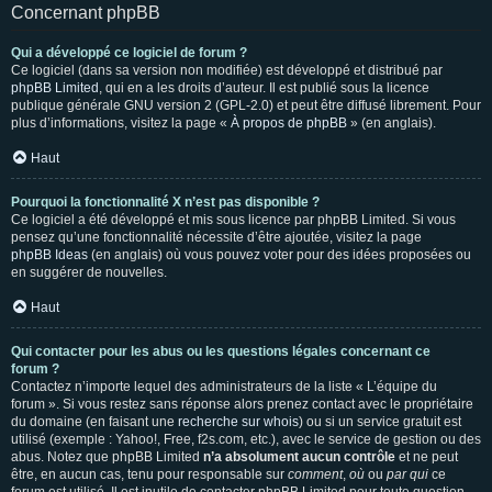
Concernant phpBB
Qui a développé ce logiciel de forum ?
Ce logiciel (dans sa version non modifiée) est développé et distribué par
phpBB Limited
, qui en a les droits d’auteur. Il est publié sous la licence
publique générale GNU version 2 (GPL-2.0) et peut être diffusé librement. Pour
plus d’informations, visitez la page «
À propos de phpBB
» (en anglais).
Haut
Pourquoi la fonctionnalité X n’est pas disponible ?
Ce logiciel a été développé et mis sous licence par phpBB Limited. Si vous
pensez qu’une fonctionnalité nécessite d’être ajoutée, visitez la page
phpBB Ideas
(en anglais) où vous pouvez voter pour des idées proposées ou
en suggérer de nouvelles.
Haut
Qui contacter pour les abus ou les questions légales concernant ce
forum ?
Contactez n’importe lequel des administrateurs de la liste « L’équipe du
forum ». Si vous restez sans réponse alors prenez contact avec le propriétaire
du domaine (en faisant une
recherche sur whois
) ou si un service gratuit est
utilisé (exemple : Yahoo!, Free, f2s.com, etc.), avec le service de gestion ou des
abus. Notez que phpBB Limited
n’a absolument aucun contrôle
et ne peut
être, en aucun cas, tenu pour responsable sur
comment
,
où
ou
par qui
ce