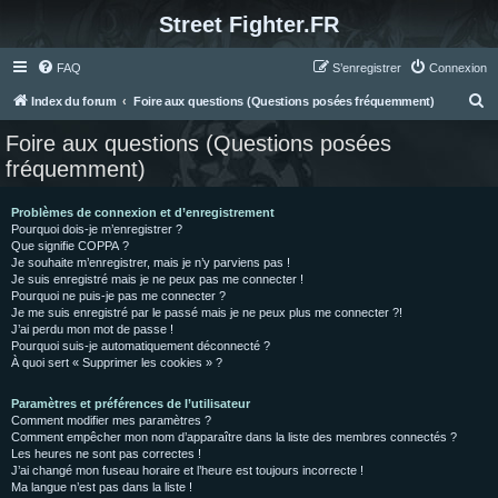
Street Fighter.FR
FAQ
S’enregistrer
Connexion
R
Index du forum
Foire aux questions (Questions posées fréquemment)
e
Foire aux questions (Questions posées
c
fréquemment)
h
e
Problèmes de connexion et d’enregistrement
Pourquoi dois-je m’enregistrer ?
r
Que signifie COPPA ?
c
Je souhaite m’enregistrer, mais je n’y parviens pas !
Je suis enregistré mais je ne peux pas me connecter !
h
Pourquoi ne puis-je pas me connecter ?
Je me suis enregistré par le passé mais je ne peux plus me connecter ?!
e
J’ai perdu mon mot de passe !
r
Pourquoi suis-je automatiquement déconnecté ?
À quoi sert « Supprimer les cookies » ?
Paramètres et préférences de l’utilisateur
Comment modifier mes paramètres ?
Comment empêcher mon nom d’apparaître dans la liste des membres connectés ?
Les heures ne sont pas correctes !
J’ai changé mon fuseau horaire et l’heure est toujours incorrecte !
Ma langue n’est pas dans la liste !