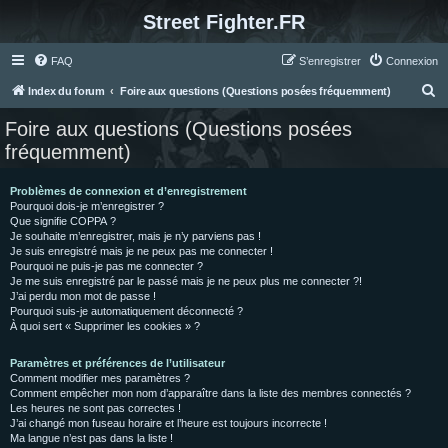
Street Fighter.FR
FAQ
S’enregistrer
Connexion
R
Index du forum
Foire aux questions (Questions posées fréquemment)
e
Foire aux questions (Questions posées
c
fréquemment)
h
e
Problèmes de connexion et d’enregistrement
Pourquoi dois-je m’enregistrer ?
r
Que signifie COPPA ?
c
Je souhaite m’enregistrer, mais je n’y parviens pas !
Je suis enregistré mais je ne peux pas me connecter !
h
Pourquoi ne puis-je pas me connecter ?
Je me suis enregistré par le passé mais je ne peux plus me connecter ?!
e
J’ai perdu mon mot de passe !
r
Pourquoi suis-je automatiquement déconnecté ?
À quoi sert « Supprimer les cookies » ?
Paramètres et préférences de l’utilisateur
Comment modifier mes paramètres ?
Comment empêcher mon nom d’apparaître dans la liste des membres connectés ?
Les heures ne sont pas correctes !
J’ai changé mon fuseau horaire et l’heure est toujours incorrecte !
Ma langue n’est pas dans la liste !