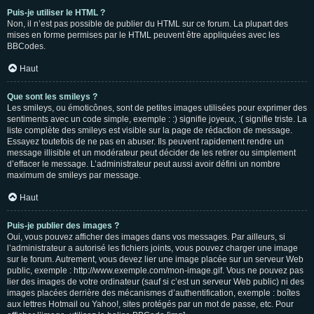
Puis-je utiliser le HTML ?
Non, il n’est pas possible de publier du HTML sur ce forum. La plupart des
mises en forme permises par le HTML peuvent être appliquées avec les
BBCodes.
Haut
Que sont les smileys ?
Les smileys, ou émoticônes, sont de petites images utilisées pour exprimer des
sentiments avec un code simple, exemple : :) signifie joyeux, :( signifie triste. La
liste complète des smileys est visible sur la page de rédaction de message.
Essayez toutefois de ne pas en abuser. Ils peuvent rapidement rendre un
message illisible et un modérateur peut décider de les retirer ou simplement
d’effacer le message. L’administrateur peut aussi avoir défini un nombre
maximum de smileys par message.
Haut
Puis-je publier des images ?
Oui, vous pouvez afficher des images dans vos messages. Par ailleurs, si
l’administrateur a autorisé les fichiers joints, vous pouvez charger une image
sur le forum. Autrement, vous devez lier une image placée sur un serveur Web
public, exemple : http://www.exemple.com/mon-image.gif. Vous ne pouvez pas
lier des images de votre ordinateur (sauf si c’est un serveur Web public) ni des
images placées derrière des mécanismes d’authentification, exemple : boîtes
aux lettres Hotmail ou Yahoo!, sites protégés par un mot de passe, etc. Pour