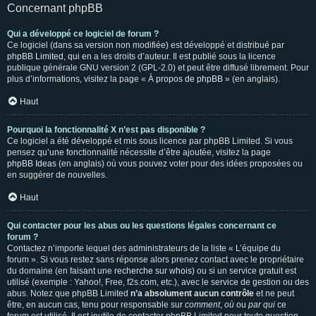
Concernant phpBB
Qui a développé ce logiciel de forum ?
Ce logiciel (dans sa version non modifiée) est développé et distribué par
phpBB Limited
, qui en a les droits d’auteur. Il est publié sous la licence
publique générale GNU version 2 (GPL-2.0) et peut être diffusé librement. Pour
plus d’informations, visitez la page «
À propos de phpBB
» (en anglais).
Haut
Pourquoi la fonctionnalité X n’est pas disponible ?
Ce logiciel a été développé et mis sous licence par phpBB Limited. Si vous
pensez qu’une fonctionnalité nécessite d’être ajoutée, visitez la page
phpBB Ideas
(en anglais) où vous pouvez voter pour des idées proposées ou
en suggérer de nouvelles.
Haut
Qui contacter pour les abus ou les questions légales concernant ce
forum ?
Contactez n’importe lequel des administrateurs de la liste « L’équipe du
forum ». Si vous restez sans réponse alors prenez contact avec le propriétaire
du domaine (en faisant une
recherche sur whois
) ou si un service gratuit est
utilisé (exemple : Yahoo!, Free, f2s.com, etc.), avec le service de gestion ou des
abus. Notez que phpBB Limited
n’a absolument aucun contrôle
et ne peut
être, en aucun cas, tenu pour responsable sur
comment
,
où
ou
par qui
ce