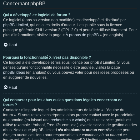
Concernant phpBB
Qui a développé ce logiciel de forum ?
Ce logiciel (dans sa version non modifiée) est développé et distribué par
phpBB Limited
, qui en a les droits d’auteur. Il est publié sous la licence
publique générale GNU version 2 (GPL-2.0) et peut être diffusé librement. Pour
plus d’informations, visitez la page «
À propos de phpBB
» (en anglais).
Haut
Pourquoi la fonctionnalité X n’est pas disponible ?
Ce logiciel a été développé et mis sous licence par phpBB Limited. Si vous
pensez qu’une fonctionnalité nécessite d’être ajoutée, visitez la page
phpBB Ideas
(en anglais) où vous pouvez voter pour des idées proposées ou
en suggérer de nouvelles.
Haut
Qui contacter pour les abus ou les questions légales concernant ce
forum ?
Contactez n’importe lequel des administrateurs de la liste « L’équipe du
forum ». Si vous restez sans réponse alors prenez contact avec le propriétaire
du domaine (en faisant une
recherche sur whois
) ou si un service gratuit est
utilisé (exemple : Yahoo!, Free, f2s.com, etc.), avec le service de gestion ou des
abus. Notez que phpBB Limited
n’a absolument aucun contrôle
et ne peut
être, en aucun cas, tenu pour responsable sur
comment
,
où
ou
par qui
ce