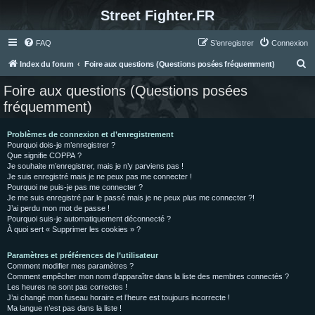
Street Fighter.FR
FAQ
S’enregistrer
Connexion
R
Index du forum
Foire aux questions (Questions posées fréquemment)
e
Foire aux questions (Questions posées
c
fréquemment)
h
e
Problèmes de connexion et d’enregistrement
Pourquoi dois-je m’enregistrer ?
r
Que signifie COPPA ?
c
Je souhaite m’enregistrer, mais je n’y parviens pas !
Je suis enregistré mais je ne peux pas me connecter !
h
Pourquoi ne puis-je pas me connecter ?
Je me suis enregistré par le passé mais je ne peux plus me connecter ?!
e
J’ai perdu mon mot de passe !
r
Pourquoi suis-je automatiquement déconnecté ?
À quoi sert « Supprimer les cookies » ?
Paramètres et préférences de l’utilisateur
Comment modifier mes paramètres ?
Comment empêcher mon nom d’apparaître dans la liste des membres connectés ?
Les heures ne sont pas correctes !
J’ai changé mon fuseau horaire et l’heure est toujours incorrecte !
Ma langue n’est pas dans la liste !