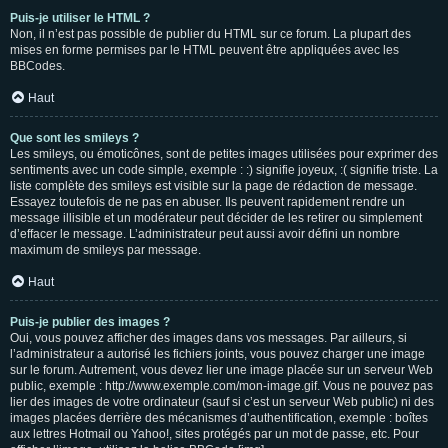
Puis-je utiliser le HTML ?
Non, il n’est pas possible de publier du HTML sur ce forum. La plupart des
mises en forme permises par le HTML peuvent être appliquées avec les
BBCodes.
Haut
Que sont les smileys ?
Les smileys, ou émoticônes, sont de petites images utilisées pour exprimer des
sentiments avec un code simple, exemple : :) signifie joyeux, :( signifie triste. La
liste complète des smileys est visible sur la page de rédaction de message.
Essayez toutefois de ne pas en abuser. Ils peuvent rapidement rendre un
message illisible et un modérateur peut décider de les retirer ou simplement
d’effacer le message. L’administrateur peut aussi avoir défini un nombre
maximum de smileys par message.
Haut
Puis-je publier des images ?
Oui, vous pouvez afficher des images dans vos messages. Par ailleurs, si
l’administrateur a autorisé les fichiers joints, vous pouvez charger une image
sur le forum. Autrement, vous devez lier une image placée sur un serveur Web
public, exemple : http://www.exemple.com/mon-image.gif. Vous ne pouvez pas
lier des images de votre ordinateur (sauf si c’est un serveur Web public) ni des
images placées derrière des mécanismes d’authentification, exemple : boîtes
aux lettres Hotmail ou Yahoo!, sites protégés par un mot de passe, etc. Pour