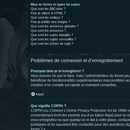
Mise en forme et types de sujets
Que sont les BBCodes ?
Puis-je utiliser le HTML ?
Que sont les smileys ?
Puis-je publier des images ?
Que sont les annonces globales ?
Que sont les annonces ?
Que sont les sujets épinglés ?
Que sont les sujets verrouillés ?
Que sont les icônes de sujet ?
Problèmes de connexion et d’enregistrement
Pourquoi dois-je m’enregistrer ?
Vous pouvez ne pas le faire, mais l’administrateur du forum peu
bénéficier de fonctionnalités supplémentaires inaccessibles au
création d’un compte est rapide et vivement conseillée.
Haut
Que signifie COPPA ?
COPPA (ou
Children’s Online Privacy Protection Act
de 1998) es
consentement écrit des parents (ou d’un tuteur légal) pour la c
vous enregistrez ou que quelqu’un le fait à votre place, contac
juridiques et ne sauraient être contactés pour des questions lé
forum ? ».