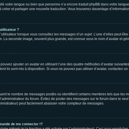
nstallé votre langue ou bien que personne n’a encore traduit phpBB dans votre lang
s à créer et partager une nouvelle traduction. Vous trouverez davantage d’information
tilisateur ?
utilisateur lorsque vous consultez les messages d’un sujet. L’une d’elles peut êtr
rum. La seconde image, souvent plus grande, est connue sous le nom d’avatar et 
s pouvez ajouter un avatar en utilisant l’une des quatre méthodes d’avatar suivantes 
ont ils sont mis à disposition. Si vous ne pouvez pas utiliser d’avatar, contactez un
iquent le nombre de messages postés ou identifient certains membres tels que les 
ar l’administrateur du forum. Évitez de poster des messages sur le forum dans le seu
ministrateur) peut facilement abaisser votre compteur de messages.
mande de me connecter !?
re intégré (si la fonction a été activée par l’administrateur). Ceci pour empêcher l’u