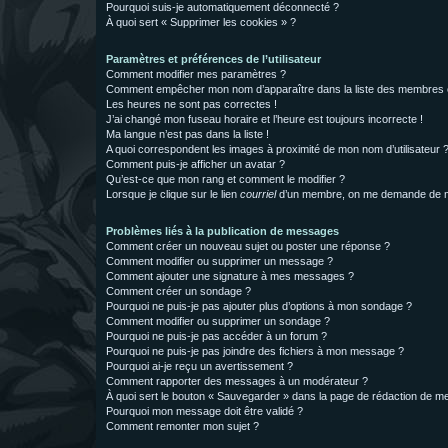
Pourquoi suis-je automatiquement déconnecté ?
À quoi sert « Supprimer les cookies » ?
Paramètres et préférences de l’utilisateur
Comment modifier mes paramètres ?
Comment empêcher mon nom d’apparaître dans la liste des membres
Les heures ne sont pas correctes !
J’ai changé mon fuseau horaire et l’heure est toujours incorrecte !
Ma langue n’est pas dans la liste !
A quoi correspondent les images à proximité de mon nom d’utilisateur 
Comment puis-je afficher un avatar ?
Qu’est-ce que mon rang et comment le modifier ?
Lorsque je clique sur le lien
courriel
d’un membre, on me demande de m
Problèmes liés à la publication de messages
Comment créer un nouveau sujet ou poster une réponse ?
Comment modifier ou supprimer un message ?
Comment ajouter une signature à mes messages ?
Comment créer un sondage ?
Pourquoi ne puis-je pas ajouter plus d’options à mon sondage ?
Comment modifier ou supprimer un sondage ?
Pourquoi ne puis-je pas accéder à un forum ?
Pourquoi ne puis-je pas joindre des fichiers à mon message ?
Pourquoi ai-je reçu un avertissement ?
Comment rapporter des messages à un modérateur ?
À quoi sert le bouton « Sauvegarder » dans la page de rédaction de 
Pourquoi mon message doit être validé ?
Comment remonter mon sujet ?