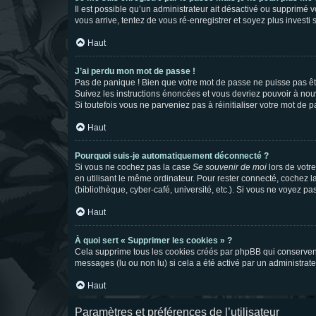
Il est possible qu’un administrateur ait désactivé ou supprimé 
vous arrive, tentez de vous ré-enregistrer et soyez plus investi s
Haut
J’ai perdu mon mot de passe !
Pas de panique ! Bien que votre mot de passe ne puisse pas être
Suivez les instructions énoncées et vous devriez pouvoir à no
Si toutefois vous ne parveniez pas à réinitialiser votre mot de 
Haut
Pourquoi suis-je automatiquement déconnecté ?
Si vous ne cochez pas la case
Se souvenir de moi
lors de votr
en utilisant le même ordinateur. Pour rester connecté, cochez 
(bibliothèque, cyber-café, université, etc.). Si vous ne voyez pa
Haut
À quoi sert « Supprimer les cookies » ?
Cela supprime tous les cookies créés par phpBB qui conservent v
messages (lu ou non lu) si cela a été activé par un administra
Haut
Paramètres et préférences de l’utilisateur