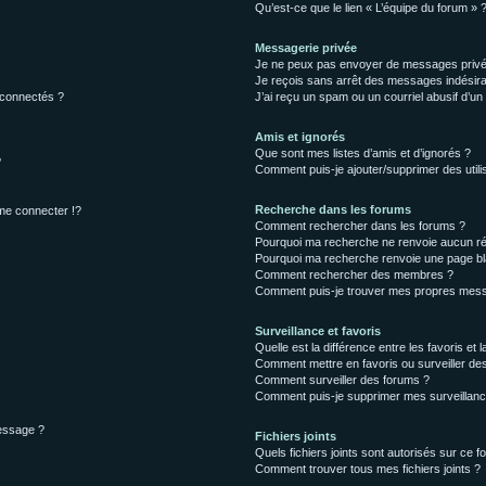
Qu’est-ce que le lien « L’équipe du forum » 
Messagerie privée
Je ne peux pas envoyer de messages privé
Je reçois sans arrêt des messages indésira
 connectés ?
J’ai reçu un spam ou un courriel abusif d’u
Amis et ignorés
Que sont mes listes d’amis et d’ignorés ?
?
Comment puis-je ajouter/supprimer des utilis
Recherche dans les forums
e connecter !?
Comment rechercher dans les forums ?
Pourquoi ma recherche ne renvoie aucun ré
Pourquoi ma recherche renvoie une page bl
Comment rechercher des membres ?
Comment puis-je trouver mes propres mess
Surveillance et favoris
Quelle est la différence entre les favoris et l
Comment mettre en favoris ou surveiller des
Comment surveiller des forums ?
Comment puis-je supprimer mes surveillanc
message ?
Fichiers joints
Quels fichiers joints sont autorisés sur ce f
Comment trouver tous mes fichiers joints ?