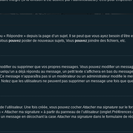
 « Répondre » depuis la page d’un sujet. Il se peut que vous ayez besoin d’être e
: Vous
pouvez
poster de nouveaux sujets, Vous
pouvez
joindre des fichiers, etc.
modifier ou supprimer que vos propres messages. Vous pouvez modifier un message
lqu’un a déjà répondu au message, un petit texte s’affichera en bas du message ind
n. Ce message n’apparaîtra pas si un modérateur ou un administrateur modifie le mes
ive. Notez que les utilisateurs ne peuvent pas supprimer un message une fois que qu
e l’utilisateur. Une fois créée, vous pouvez cocher
Attacher ma signature
sur le fo
 « Attacher ma signature » à partir du panneau de l’utilisateur (onglet
Préférences 
 à un message en décochant la case
Attacher ma signature
dans le formulaire de ré