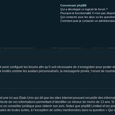
Concernant phpBB
Qui a développé ce logiciel de forum ?
Pourquoi la fonctionnalité X n’est pas dispon
Qui contacter pour les abus ou les questio
Comment puis-je contacter un administrateu
t avoir configuré les forums afin qu’il soit nécessaire de s’enregistrer pour poster
x invités comme les avatars personnalisés, la messagerie privée, l’envoi de courri
t une loi aux États-Unis qui dit que les sites Internet pouvant recueillir des infor
ollecte de ces informations permettant d’identifier un mineur de moins de 13 ans. S
tez un conseiller juridique pour obtenir son avis. Notez que phpBB Limited et les pr
gales de toutes sortes, à l’exception de celles mentionnées dans la question « Qui