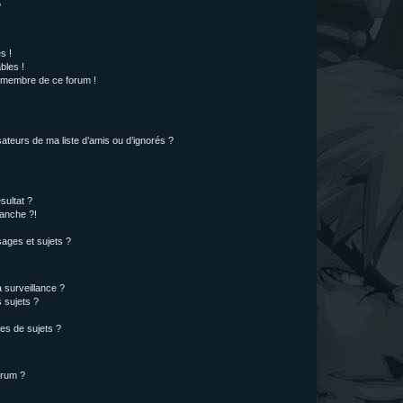
?
s !
bles !
n membre de ce forum !
ateurs de ma liste d’amis ou d’ignorés ?
sultat ?
anche ?!
ages et sujets ?
a surveillance ?
 sujets ?
es de sujets ?
orum ?