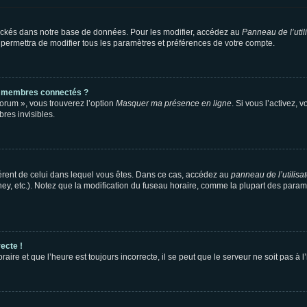
ockés dans notre base de données. Pour les modifier, accédez au
Panneau de l’util
 permettra de modifier tous les paramètres et préférences de votre compte.
s membres connectés ?
forum », vous trouverez l’option
Masquer ma présence en ligne
. Si vous l’activez, 
es invisibles.
ifférent de celui dans lequel vous êtes. Dans ce cas, accédez au
panneau de l’utilisa
ney, etc.). Notez que la modification du fuseau horaire, comme la plupart des para
ecte !
aire et que l’heure est toujours incorrecte, il se peut que le serveur ne soit pas à