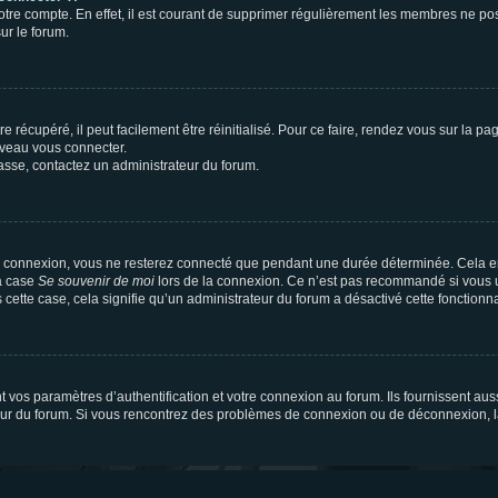
votre compte. En effet, il est courant de supprimer régulièrement les membres ne pos
ur le forum.
 récupéré, il peut facilement être réinitialisé. Pour ce faire, rendez vous sur la p
uveau vous connecter.
passe, contactez un administrateur du forum.
e connexion, vous ne resterez connecté que pendant une durée déterminée. Cela em
la case
Se souvenir de moi
lors de la connexion. Ce n’est pas recommandé si vous u
s cette case, cela signifie qu’un administrateur du forum a désactivé cette fonctionna
os paramètres d’authentification et votre connexion au forum. Ils fournissent aussi
teur du forum. Si vous rencontrez des problèmes de connexion ou de déconnexion, l