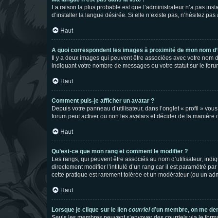
La raison la plus probable est que l’administrateur n’a pas i
d’installer la langue désirée. Si elle n’existe pas, n’hésitez pa
Haut
A quoi correspondent les images à proximité de mon nom d’u
Il y a deux images qui peuvent être associées avec votre nom d’
indiquant votre nombre de messages ou votre statut sur le fo
Haut
Comment puis-je afficher un avatar ?
Depuis votre panneau d’utilisateur, dans l’onglet « profil » vou
forum peut activer ou non les avatars et décider de la manière d
Haut
Qu’est-ce que mon rang et comment le modifier ?
Les rangs, qui peuvent être associés au nom d’utilisateur, ind
directement modifier l’intitulé d’un rang car il est paramétré p
cette pratique est rarement tolérée et un modérateur (ou un ad
Haut
Lorsque je clique sur le lien
courriel
d’un membre, on me de
Seuls les membres peuvent s’envoyer des courriels via le formulai