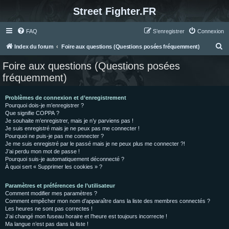
Street Fighter.FR
FAQ
S’enregistrer
Connexion
R
Index du forum
Foire aux questions (Questions posées fréquemment)
e
Foire aux questions (Questions posées
c
fréquemment)
h
e
Problèmes de connexion et d’enregistrement
Pourquoi dois-je m’enregistrer ?
r
Que signifie COPPA ?
c
Je souhaite m’enregistrer, mais je n’y parviens pas !
Je suis enregistré mais je ne peux pas me connecter !
h
Pourquoi ne puis-je pas me connecter ?
Je me suis enregistré par le passé mais je ne peux plus me connecter ?!
e
J’ai perdu mon mot de passe !
r
Pourquoi suis-je automatiquement déconnecté ?
À quoi sert « Supprimer les cookies » ?
Paramètres et préférences de l’utilisateur
Comment modifier mes paramètres ?
Comment empêcher mon nom d’apparaître dans la liste des membres connectés ?
Les heures ne sont pas correctes !
J’ai changé mon fuseau horaire et l’heure est toujours incorrecte !
Ma langue n’est pas dans la liste !