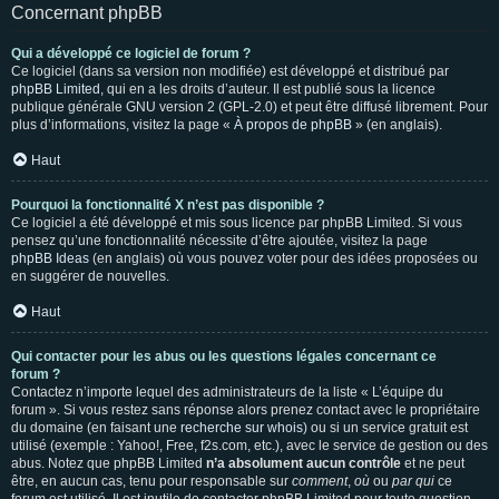
Concernant phpBB
Qui a développé ce logiciel de forum ?
Ce logiciel (dans sa version non modifiée) est développé et distribué par
phpBB Limited
, qui en a les droits d’auteur. Il est publié sous la licence
publique générale GNU version 2 (GPL-2.0) et peut être diffusé librement. Pour
plus d’informations, visitez la page «
À propos de phpBB
» (en anglais).
Haut
Pourquoi la fonctionnalité X n’est pas disponible ?
Ce logiciel a été développé et mis sous licence par phpBB Limited. Si vous
pensez qu’une fonctionnalité nécessite d’être ajoutée, visitez la page
phpBB Ideas
(en anglais) où vous pouvez voter pour des idées proposées ou
en suggérer de nouvelles.
Haut
Qui contacter pour les abus ou les questions légales concernant ce
forum ?
Contactez n’importe lequel des administrateurs de la liste « L’équipe du
forum ». Si vous restez sans réponse alors prenez contact avec le propriétaire
du domaine (en faisant une
recherche sur whois
) ou si un service gratuit est
utilisé (exemple : Yahoo!, Free, f2s.com, etc.), avec le service de gestion ou des
abus. Notez que phpBB Limited
n’a absolument aucun contrôle
et ne peut
être, en aucun cas, tenu pour responsable sur
comment
,
où
ou
par qui
ce