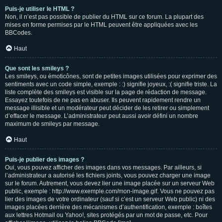
Puis-je utiliser le HTML ?
Non, il n’est pas possible de publier du HTML sur ce forum. La plupart des
mises en forme permises par le HTML peuvent être appliquées avec les
BBCodes.
Haut
Que sont les smileys ?
Les smileys, ou émoticônes, sont de petites images utilisées pour exprimer des
sentiments avec un code simple, exemple : :) signifie joyeux, :( signifie triste. La
liste complète des smileys est visible sur la page de rédaction de message.
Essayez toutefois de ne pas en abuser. Ils peuvent rapidement rendre un
message illisible et un modérateur peut décider de les retirer ou simplement
d’effacer le message. L’administrateur peut aussi avoir défini un nombre
maximum de smileys par message.
Haut
Puis-je publier des images ?
Oui, vous pouvez afficher des images dans vos messages. Par ailleurs, si
l’administrateur a autorisé les fichiers joints, vous pouvez charger une image
sur le forum. Autrement, vous devez lier une image placée sur un serveur Web
public, exemple : http://www.exemple.com/mon-image.gif. Vous ne pouvez pas
lier des images de votre ordinateur (sauf si c’est un serveur Web public) ni des
images placées derrière des mécanismes d’authentification, exemple : boîtes
aux lettres Hotmail ou Yahoo!, sites protégés par un mot de passe, etc. Pour