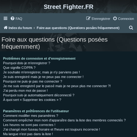
Street Fighter.FR
FAQ
S’enregistrer
Connexion
R
Index du forum
Foire aux questions (Questions posées fréquemment)
e
Foire aux questions (Questions posées
c
fréquemment)
h
e
Problèmes de connexion et d’enregistrement
Pourquoi dois-je m’enregistrer ?
r
Que signifie COPPA ?
c
Je souhaite m’enregistrer, mais je n’y parviens pas !
Je suis enregistré mais je ne peux pas me connecter !
h
Pourquoi ne puis-je pas me connecter ?
Je me suis enregistré par le passé mais je ne peux plus me connecter ?!
e
J’ai perdu mon mot de passe !
r
Pourquoi suis-je automatiquement déconnecté ?
À quoi sert « Supprimer les cookies » ?
Paramètres et préférences de l’utilisateur
Comment modifier mes paramètres ?
Comment empêcher mon nom d’apparaître dans la liste des membres connectés ?
Les heures ne sont pas correctes !
J’ai changé mon fuseau horaire et l’heure est toujours incorrecte !
Ma langue n’est pas dans la liste !