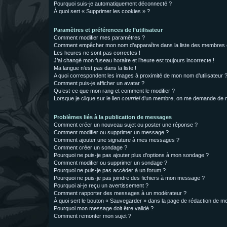
Pourquoi suis-je automatiquement déconnecté ?
À quoi sert « Supprimer les cookies » ?
Paramètres et préférences de l’utilisateur
Comment modifier mes paramètres ?
Comment empêcher mon nom d’apparaître dans la liste des membres
Les heures ne sont pas correctes !
J’ai changé mon fuseau horaire et l’heure est toujours incorrecte !
Ma langue n’est pas dans la liste !
A quoi correspondent les images à proximité de mon nom d’utilisateur 
Comment puis-je afficher un avatar ?
Qu’est-ce que mon rang et comment le modifier ?
Lorsque je clique sur le lien
courriel
d’un membre, on me demande de m
Problèmes liés à la publication de messages
Comment créer un nouveau sujet ou poster une réponse ?
Comment modifier ou supprimer un message ?
Comment ajouter une signature à mes messages ?
Comment créer un sondage ?
Pourquoi ne puis-je pas ajouter plus d’options à mon sondage ?
Comment modifier ou supprimer un sondage ?
Pourquoi ne puis-je pas accéder à un forum ?
Pourquoi ne puis-je pas joindre des fichiers à mon message ?
Pourquoi ai-je reçu un avertissement ?
Comment rapporter des messages à un modérateur ?
À quoi sert le bouton « Sauvegarder » dans la page de rédaction de 
Pourquoi mon message doit être validé ?
Comment remonter mon sujet ?