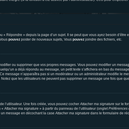
 « Répondre » depuis la page d’un sujet. Il se peut que vous ayez besoin d’être e
: Vous
pouvez
poster de nouveaux sujets, Vous
pouvez
joindre des fichiers, etc.
modifier ou supprimer que vos propres messages. Vous pouvez modifier un message
lqu’un a déjà répondu au message, un petit texte s’affichera en bas du message ind
n. Ce message n’apparaîtra pas si un modérateur ou un administrateur modifie le mes
ive. Notez que les utilisateurs ne peuvent pas supprimer un message une fois que qu
e l’utilisateur. Une fois créée, vous pouvez cocher
Attacher ma signature
sur le fo
 « Attacher ma signature » à partir du panneau de l’utilisateur (onglet
Préférences 
 à un message en décochant la case
Attacher ma signature
dans le formulaire de ré