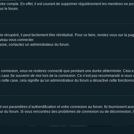
votre compte. En effet, il est courant de supprimer régulièrement les membres ne pos
ur le forum.
 récupéré, il peut facilement être réinitialisé. Pour ce faire, rendez vous sur la p
uveau vous connecter.
passe, contactez un administrateur du forum.
e connexion, vous ne resterez connecté que pendant une durée déterminée. Cela em
la case
Se souvenir de moi
lors de la connexion. Ce n’est pas recommandé si vous u
s cette case, cela signifie qu’un administrateur du forum a désactivé cette fonctionna
os paramètres d’authentification et votre connexion au forum. Ils fournissent aussi
teur du forum. Si vous rencontrez des problèmes de connexion ou de déconnexion, l