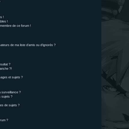
?
s !
bles !
n membre de ce forum !
ateurs de ma liste d’amis ou d’ignorés ?
sultat ?
anche ?!
ages et sujets ?
a surveillance ?
 sujets ?
es de sujets ?
orum ?