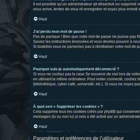
Il est possible qu’un administrateur ait désactivé ou supprimé 
vous arrive, tentez de vous ré-enregistrer et soyez plus investi s
Haut
J’ai perdu mon mot de passe !
Pas de panique ! Bien que votre mot de passe ne puisse pas être
Suivez les instructions énoncées et vous devriez pouvoir à no
Si toutefois vous ne parveniez pas à réinitialiser votre mot de 
Haut
Pourquoi suis-je automatiquement déconnecté ?
Si vous ne cochez pas la case
Se souvenir de moi
lors de votr
en utilisant le même ordinateur. Pour rester connecté, cochez 
(bibliothèque, cyber-café, université, etc.). Si vous ne voyez pa
Haut
À quoi sert « Supprimer les cookies » ?
Cela supprime tous les cookies créés par phpBB qui conservent v
messages (lu ou non lu) si cela a été activé par un administra
Haut
Paramètres et préférences de l’utilisateur