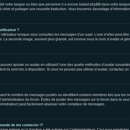
nstallé votre langue ou bien que personne n’a encore traduit phpBB dans votre lang
s à créer et partager une nouvelle traduction. Vous trouverez davantage d’information
tilisateur ?
utilisateur lorsque vous consultez les messages d’un sujet. L’une d’elles peut êtr
rum. La seconde image, souvent plus grande, est connue sous le nom d’avatar et 
s pouvez ajouter un avatar en utilisant l’une des quatre méthodes d’avatar suivantes 
ont ils sont mis à disposition. Si vous ne pouvez pas utiliser d’avatar, contactez un
iquent le nombre de messages postés ou identifient certains membres tels que les 
ar l’administrateur du forum. Évitez de poster des messages sur le forum dans le seu
ministrateur) peut facilement abaisser votre compteur de messages.
mande de me connecter !?
re intégré (si la fonction a été activée par l’administrateur). Ceci pour empêcher l’u