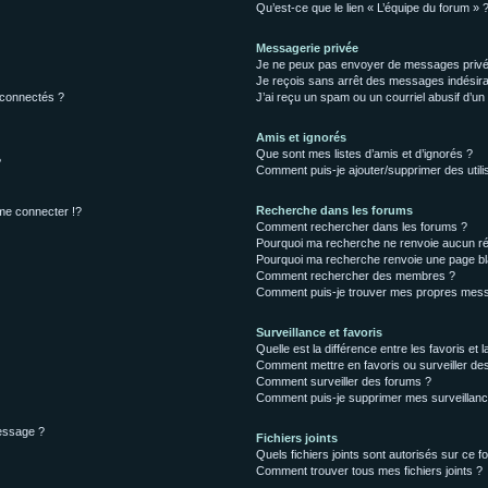
Qu’est-ce que le lien « L’équipe du forum » 
Messagerie privée
Je ne peux pas envoyer de messages privé
Je reçois sans arrêt des messages indésira
 connectés ?
J’ai reçu un spam ou un courriel abusif d’u
Amis et ignorés
Que sont mes listes d’amis et d’ignorés ?
?
Comment puis-je ajouter/supprimer des utilis
Recherche dans les forums
e connecter !?
Comment rechercher dans les forums ?
Pourquoi ma recherche ne renvoie aucun ré
Pourquoi ma recherche renvoie une page bl
Comment rechercher des membres ?
Comment puis-je trouver mes propres mess
Surveillance et favoris
Quelle est la différence entre les favoris et l
Comment mettre en favoris ou surveiller des
Comment surveiller des forums ?
Comment puis-je supprimer mes surveillanc
message ?
Fichiers joints
Quels fichiers joints sont autorisés sur ce f
Comment trouver tous mes fichiers joints ?