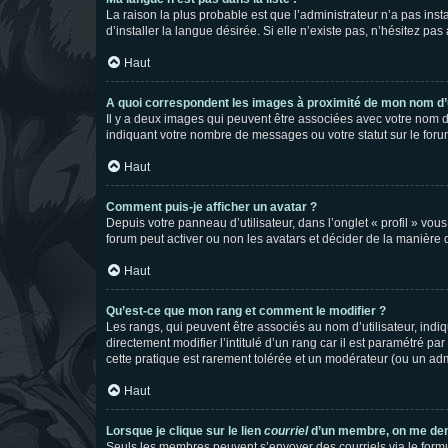
La raison la plus probable est que l’administrateur n’a pas i
d’installer la langue désirée. Si elle n’existe pas, n’hésitez pa
Haut
A quoi correspondent les images à proximité de mon nom d’u
Il y a deux images qui peuvent être associées avec votre nom d’
indiquant votre nombre de messages ou votre statut sur le fo
Haut
Comment puis-je afficher un avatar ?
Depuis votre panneau d’utilisateur, dans l’onglet « profil » vou
forum peut activer ou non les avatars et décider de la manière d
Haut
Qu’est-ce que mon rang et comment le modifier ?
Les rangs, qui peuvent être associés au nom d’utilisateur, ind
directement modifier l’intitulé d’un rang car il est paramétré p
cette pratique est rarement tolérée et un modérateur (ou un ad
Haut
Lorsque je clique sur le lien
courriel
d’un membre, on me de
Seuls les membres peuvent s’envoyer des courriels via le formulai