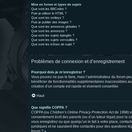
Mise en forme et types de sujets
Que sont les BBCodes ?
Puis-je utiliser le HTML ?
Que sont les smileys ?
Puis-je publier des images ?
Que sont les annonces globales ?
Que sont les annonces ?
Que sont les sujets épinglés ?
Que sont les sujets verrouillés ?
Que sont les icônes de sujet ?
Problèmes de connexion et d’enregistrement
Pourquoi dois-je m’enregistrer ?
Vous pouvez ne pas le faire, mais l’administrateur du forum peu
bénéficier de fonctionnalités supplémentaires inaccessibles au
création d’un compte est rapide et vivement conseillée.
Haut
Que signifie COPPA ?
COPPA (ou
Children’s Online Privacy Protection Act
de 1998) es
consentement écrit des parents (ou d’un tuteur légal) pour la c
vous enregistrez ou que quelqu’un le fait à votre place, contac
juridiques et ne sauraient être contactés pour des questions lé
forum ? ».