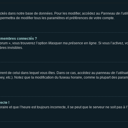
ockés dans notre base de données. Pour les modifier, accédez au
Panneau de l’util
 permettra de modifier tous les paramètres et préférences de votre compte.
s membres connectés ?
forum », vous trouverez l’option
Masquer ma présence en ligne
. Si vous l’activez, 
es invisibles.
ifférent de celui dans lequel vous êtes. Dans ce cas, accédez au
panneau de l’utilisa
ney, etc.). Notez que la modification du fuseau horaire, comme la plupart des para
ecte !
aire et que l’heure est toujours incorrecte, il se peut que le serveur ne soit pas à