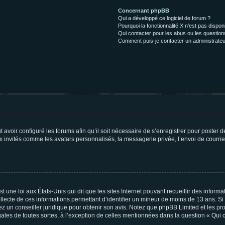
Concernant phpBB
Qui a développé ce logiciel de forum ?
Pourquoi la fonctionnalité X n’est pas dispon
Qui contacter pour les abus ou les questio
Comment puis-je contacter un administrateu
t avoir configuré les forums afin qu’il soit nécessaire de s’enregistrer pour poster
x invités comme les avatars personnalisés, la messagerie privée, l’envoi de courri
t une loi aux États-Unis qui dit que les sites Internet pouvant recueillir des infor
ollecte de ces informations permettant d’identifier un mineur de moins de 13 ans. S
tez un conseiller juridique pour obtenir son avis. Notez que phpBB Limited et les pr
gales de toutes sortes, à l’exception de celles mentionnées dans la question « Qui