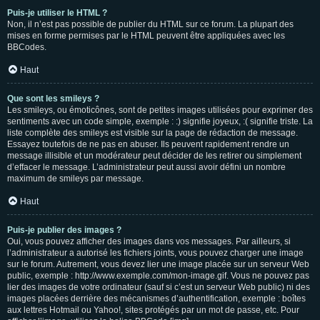
Puis-je utiliser le HTML ?
Non, il n’est pas possible de publier du HTML sur ce forum. La plupart des
mises en forme permises par le HTML peuvent être appliquées avec les
BBCodes.
Haut
Que sont les smileys ?
Les smileys, ou émoticônes, sont de petites images utilisées pour exprimer des
sentiments avec un code simple, exemple : :) signifie joyeux, :( signifie triste. La
liste complète des smileys est visible sur la page de rédaction de message.
Essayez toutefois de ne pas en abuser. Ils peuvent rapidement rendre un
message illisible et un modérateur peut décider de les retirer ou simplement
d’effacer le message. L’administrateur peut aussi avoir défini un nombre
maximum de smileys par message.
Haut
Puis-je publier des images ?
Oui, vous pouvez afficher des images dans vos messages. Par ailleurs, si
l’administrateur a autorisé les fichiers joints, vous pouvez charger une image
sur le forum. Autrement, vous devez lier une image placée sur un serveur Web
public, exemple : http://www.exemple.com/mon-image.gif. Vous ne pouvez pas
lier des images de votre ordinateur (sauf si c’est un serveur Web public) ni des
images placées derrière des mécanismes d’authentification, exemple : boîtes
aux lettres Hotmail ou Yahoo!, sites protégés par un mot de passe, etc. Pour