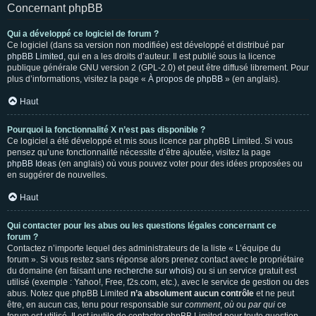
Concernant phpBB
Qui a développé ce logiciel de forum ?
Ce logiciel (dans sa version non modifiée) est développé et distribué par
phpBB Limited
, qui en a les droits d’auteur. Il est publié sous la licence
publique générale GNU version 2 (GPL-2.0) et peut être diffusé librement. Pour
plus d’informations, visitez la page «
À propos de phpBB
» (en anglais).
Haut
Pourquoi la fonctionnalité X n’est pas disponible ?
Ce logiciel a été développé et mis sous licence par phpBB Limited. Si vous
pensez qu’une fonctionnalité nécessite d’être ajoutée, visitez la page
phpBB Ideas
(en anglais) où vous pouvez voter pour des idées proposées ou
en suggérer de nouvelles.
Haut
Qui contacter pour les abus ou les questions légales concernant ce
forum ?
Contactez n’importe lequel des administrateurs de la liste « L’équipe du
forum ». Si vous restez sans réponse alors prenez contact avec le propriétaire
du domaine (en faisant une
recherche sur whois
) ou si un service gratuit est
utilisé (exemple : Yahoo!, Free, f2s.com, etc.), avec le service de gestion ou des
abus. Notez que phpBB Limited
n’a absolument aucun contrôle
et ne peut
être, en aucun cas, tenu pour responsable sur
comment
,
où
ou
par qui
ce