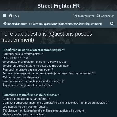
Street Fighter.FR
FAQ
S’enregistrer
Connexion
R
Index du forum
Foire aux questions (Questions posées fréquemment)
e
Foire aux questions (Questions posées
c
fréquemment)
h
e
Problèmes de connexion et d’enregistrement
Pourquoi dois-je m’enregistrer ?
r
Que signifie COPPA ?
c
Je souhaite m’enregistrer, mais je n’y parviens pas !
Je suis enregistré mais je ne peux pas me connecter !
h
Pourquoi ne puis-je pas me connecter ?
Je me suis enregistré par le passé mais je ne peux plus me connecter ?!
e
J’ai perdu mon mot de passe !
r
Pourquoi suis-je automatiquement déconnecté ?
À quoi sert « Supprimer les cookies » ?
Paramètres et préférences de l’utilisateur
Comment modifier mes paramètres ?
Comment empêcher mon nom d’apparaître dans la liste des membres connectés ?
Les heures ne sont pas correctes !
J’ai changé mon fuseau horaire et l’heure est toujours incorrecte !
Ma langue n’est pas dans la liste !