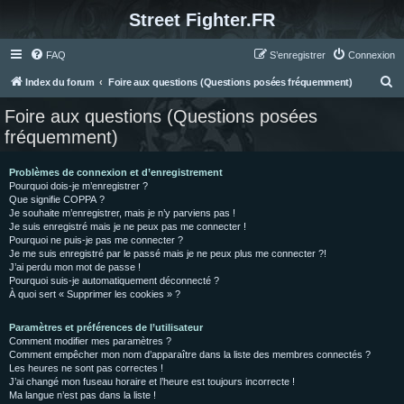
Street Fighter.FR
FAQ
S’enregistrer
Connexion
R
Index du forum
Foire aux questions (Questions posées fréquemment)
e
Foire aux questions (Questions posées
c
fréquemment)
h
e
Problèmes de connexion et d’enregistrement
Pourquoi dois-je m’enregistrer ?
r
Que signifie COPPA ?
c
Je souhaite m’enregistrer, mais je n’y parviens pas !
Je suis enregistré mais je ne peux pas me connecter !
h
Pourquoi ne puis-je pas me connecter ?
Je me suis enregistré par le passé mais je ne peux plus me connecter ?!
e
J’ai perdu mon mot de passe !
r
Pourquoi suis-je automatiquement déconnecté ?
À quoi sert « Supprimer les cookies » ?
Paramètres et préférences de l’utilisateur
Comment modifier mes paramètres ?
Comment empêcher mon nom d’apparaître dans la liste des membres connectés ?
Les heures ne sont pas correctes !
J’ai changé mon fuseau horaire et l’heure est toujours incorrecte !
Ma langue n’est pas dans la liste !