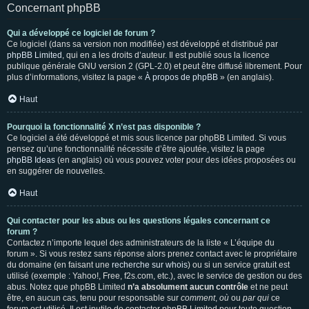
Concernant phpBB
Qui a développé ce logiciel de forum ?
Ce logiciel (dans sa version non modifiée) est développé et distribué par
phpBB Limited
, qui en a les droits d’auteur. Il est publié sous la licence
publique générale GNU version 2 (GPL-2.0) et peut être diffusé librement. Pour
plus d’informations, visitez la page «
À propos de phpBB
» (en anglais).
Haut
Pourquoi la fonctionnalité X n’est pas disponible ?
Ce logiciel a été développé et mis sous licence par phpBB Limited. Si vous
pensez qu’une fonctionnalité nécessite d’être ajoutée, visitez la page
phpBB Ideas
(en anglais) où vous pouvez voter pour des idées proposées ou
en suggérer de nouvelles.
Haut
Qui contacter pour les abus ou les questions légales concernant ce
forum ?
Contactez n’importe lequel des administrateurs de la liste « L’équipe du
forum ». Si vous restez sans réponse alors prenez contact avec le propriétaire
du domaine (en faisant une
recherche sur whois
) ou si un service gratuit est
utilisé (exemple : Yahoo!, Free, f2s.com, etc.), avec le service de gestion ou des
abus. Notez que phpBB Limited
n’a absolument aucun contrôle
et ne peut
être, en aucun cas, tenu pour responsable sur
comment
,
où
ou
par qui
ce