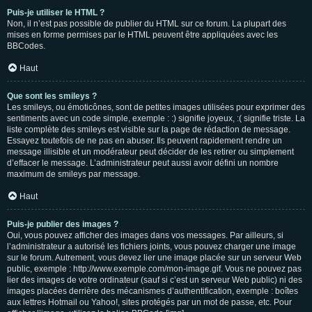
Puis-je utiliser le HTML ?
Non, il n’est pas possible de publier du HTML sur ce forum. La plupart des
mises en forme permises par le HTML peuvent être appliquées avec les
BBCodes.
Haut
Que sont les smileys ?
Les smileys, ou émoticônes, sont de petites images utilisées pour exprimer des
sentiments avec un code simple, exemple : :) signifie joyeux, :( signifie triste. La
liste complète des smileys est visible sur la page de rédaction de message.
Essayez toutefois de ne pas en abuser. Ils peuvent rapidement rendre un
message illisible et un modérateur peut décider de les retirer ou simplement
d’effacer le message. L’administrateur peut aussi avoir défini un nombre
maximum de smileys par message.
Haut
Puis-je publier des images ?
Oui, vous pouvez afficher des images dans vos messages. Par ailleurs, si
l’administrateur a autorisé les fichiers joints, vous pouvez charger une image
sur le forum. Autrement, vous devez lier une image placée sur un serveur Web
public, exemple : http://www.exemple.com/mon-image.gif. Vous ne pouvez pas
lier des images de votre ordinateur (sauf si c’est un serveur Web public) ni des
images placées derrière des mécanismes d’authentification, exemple : boîtes
aux lettres Hotmail ou Yahoo!, sites protégés par un mot de passe, etc. Pour