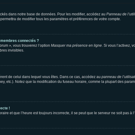
ockés dans notre base de données. Pour les modifier, accédez au
Panneau de l’util
 permettra de modifier tous les paramètres et préférences de votre compte.
s membres connectés ?
forum », vous trouverez l’option
Masquer ma présence en ligne
. Si vous l’activez, 
es invisibles.
ifférent de celui dans lequel vous êtes. Dans ce cas, accédez au
panneau de l’utilisa
ney, etc.). Notez que la modification du fuseau horaire, comme la plupart des para
ecte !
aire et que l’heure est toujours incorrecte, il se peut que le serveur ne soit pas à