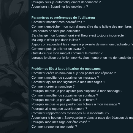
Pourquoi suis-je automatiquement déconnecté ?
À quoi sert « Supprimer les cookies » ?
Paramètres et préférences de l’utilisateur
Comment modifier mes paramètres ?
Comment empêcher mon nom d’apparaître dans la liste des membres
Les heures ne sont pas correctes !
J’ai changé mon fuseau horaire et l’heure est toujours incorrecte !
Ma langue n’est pas dans la liste !
A quoi correspondent les images à proximité de mon nom d’utilisateur 
Comment puis-je afficher un avatar ?
Qu’est-ce que mon rang et comment le modifier ?
Lorsque je clique sur le lien
courriel
d’un membre, on me demande de m
Problèmes liés à la publication de messages
Comment créer un nouveau sujet ou poster une réponse ?
Comment modifier ou supprimer un message ?
Comment ajouter une signature à mes messages ?
Comment créer un sondage ?
Pourquoi ne puis-je pas ajouter plus d’options à mon sondage ?
Comment modifier ou supprimer un sondage ?
Pourquoi ne puis-je pas accéder à un forum ?
Pourquoi ne puis-je pas joindre des fichiers à mon message ?
Pourquoi ai-je reçu un avertissement ?
Comment rapporter des messages à un modérateur ?
À quoi sert le bouton « Sauvegarder » dans la page de rédaction de 
Pourquoi mon message doit être validé ?
Comment remonter mon sujet ?