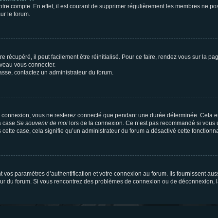
votre compte. En effet, il est courant de supprimer régulièrement les membres ne pos
ur le forum.
 récupéré, il peut facilement être réinitialisé. Pour ce faire, rendez vous sur la p
uveau vous connecter.
passe, contactez un administrateur du forum.
e connexion, vous ne resterez connecté que pendant une durée déterminée. Cela em
la case
Se souvenir de moi
lors de la connexion. Ce n’est pas recommandé si vous u
s cette case, cela signifie qu’un administrateur du forum a désactivé cette fonctionna
os paramètres d’authentification et votre connexion au forum. Ils fournissent aussi
teur du forum. Si vous rencontrez des problèmes de connexion ou de déconnexion, l