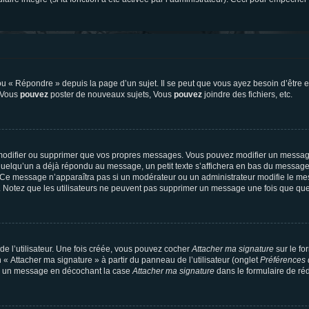
 « Répondre » depuis la page d’un sujet. Il se peut que vous ayez besoin d’être e
: Vous
pouvez
poster de nouveaux sujets, Vous
pouvez
joindre des fichiers, etc.
modifier ou supprimer que vos propres messages. Vous pouvez modifier un message
lqu’un a déjà répondu au message, un petit texte s’affichera en bas du message ind
n. Ce message n’apparaîtra pas si un modérateur ou un administrateur modifie le mes
ive. Notez que les utilisateurs ne peuvent pas supprimer un message une fois que qu
e l’utilisateur. Une fois créée, vous pouvez cocher
Attacher ma signature
sur le fo
 « Attacher ma signature » à partir du panneau de l’utilisateur (onglet
Préférences 
 à un message en décochant la case
Attacher ma signature
dans le formulaire de ré