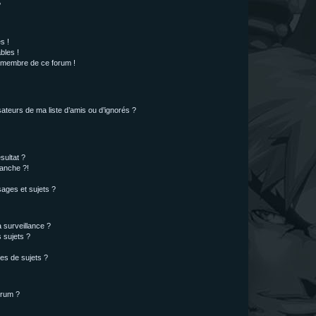
?
s !
bles !
n membre de ce forum !
ateurs de ma liste d’amis ou d’ignorés ?
sultat ?
anche ?!
ages et sujets ?
a surveillance ?
 sujets ?
es de sujets ?
orum ?