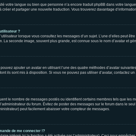
nstallé votre langue ou bien que personne n’a encore traduit phpBB dans votre lang
s à créer et partager une nouvelle traduction. Vous trouverez davantage d’information
tilisateur ?
utilisateur lorsque vous consultez les messages d’un sujet. L’une d’elles peut êtr
rum. La seconde image, souvent plus grande, est connue sous le nom d’avatar et 
s pouvez ajouter un avatar en utilisant l’une des quatre méthodes d’avatar suivantes 
ont ils sont mis à disposition. Si vous ne pouvez pas utiliser d’avatar, contactez un
iquent le nombre de messages postés ou identifient certains membres tels que les 
ar l’administrateur du forum. Évitez de poster des messages sur le forum dans le seu
ministrateur) peut facilement abaisser votre compteur de messages.
mande de me connecter !?
re intégré (si la fonction a été activée par l’administrateur). Ceci pour empêcher l’u