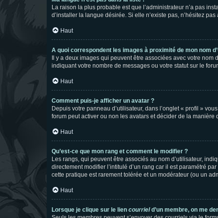
La raison la plus probable est que l’administrateur n’a pas i
d’installer la langue désirée. Si elle n’existe pas, n’hésitez pa
Haut
A quoi correspondent les images à proximité de mon nom d’u
Il y a deux images qui peuvent être associées avec votre nom d’
indiquant votre nombre de messages ou votre statut sur le fo
Haut
Comment puis-je afficher un avatar ?
Depuis votre panneau d’utilisateur, dans l’onglet « profil » vou
forum peut activer ou non les avatars et décider de la manière d
Haut
Qu’est-ce que mon rang et comment le modifier ?
Les rangs, qui peuvent être associés au nom d’utilisateur, ind
directement modifier l’intitulé d’un rang car il est paramétré p
cette pratique est rarement tolérée et un modérateur (ou un ad
Haut
Lorsque je clique sur le lien
courriel
d’un membre, on me de
Seuls les membres peuvent s’envoyer des courriels via le formulai