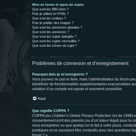
Mise en forme et types de sujets
Que sont les BBCodes ?
Puis-je utiliser le HTML ?
Que sont les smileys ?
Puis-je publier des images ?
Que sont les annonces globales ?
Que sont les annonces ?
Que sont les sujets épinglés ?
Que sont les sujets verrouillés ?
Que sont les icônes de sujet ?
Problèmes de connexion et d’enregistrement
Pourquoi dois-je m’enregistrer ?
Vous pouvez ne pas le faire, mais l’administrateur du forum peu
bénéficier de fonctionnalités supplémentaires inaccessibles au
création d’un compte est rapide et vivement conseillée.
Haut
Que signifie COPPA ?
COPPA (ou
Children’s Online Privacy Protection Act
de 1998) es
consentement écrit des parents (ou d’un tuteur légal) pour la c
vous enregistrez ou que quelqu’un le fait à votre place, contac
juridiques et ne sauraient être contactés pour des questions lé
forum ? ».