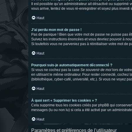
Il est possible qu’un administrateur ait désactivé ou supprimé 
vous arrive, tentez de vous ré-enregistrer et soyez plus investi s
Haut
J’ai perdu mon mot de passe !
Pas de panique ! Bien que votre mot de passe ne puisse pas être
Suivez les instructions énoncées et vous devriez pouvoir à no
Si toutefois vous ne parveniez pas à réinitialiser votre mot de 
Haut
Pourquoi suis-je automatiquement déconnecté ?
Si vous ne cochez pas la case
Se souvenir de moi
lors de votr
en utilisant le même ordinateur. Pour rester connecté, cochez 
(bibliothèque, cyber-café, université, etc.). Si vous ne voyez pa
Haut
À quoi sert « Supprimer les cookies » ?
Cela supprime tous les cookies créés par phpBB qui conservent v
messages (lu ou non lu) si cela a été activé par un administra
Haut
Paramètres et préférences de l’utilisateur