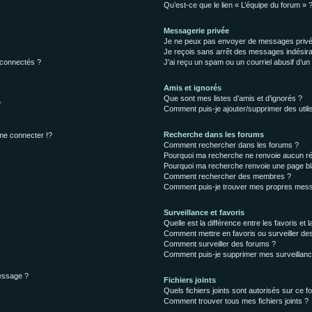
Qu’est-ce que le lien « L’équipe du forum » 
Messagerie privée
Je ne peux pas envoyer de messages privé
Je reçois sans arrêt des messages indésira
 connectés ?
J’ai reçu un spam ou un courriel abusif d’u
Amis et ignorés
Que sont mes listes d’amis et d’ignorés ?
?
Comment puis-je ajouter/supprimer des utilis
Recherche dans les forums
e connecter !?
Comment rechercher dans les forums ?
Pourquoi ma recherche ne renvoie aucun ré
Pourquoi ma recherche renvoie une page bl
Comment rechercher des membres ?
Comment puis-je trouver mes propres mess
Surveillance et favoris
Quelle est la différence entre les favoris et l
Comment mettre en favoris ou surveiller des
Comment surveiller des forums ?
Comment puis-je supprimer mes surveillanc
message ?
Fichiers joints
Quels fichiers joints sont autorisés sur ce f
Comment trouver tous mes fichiers joints ?