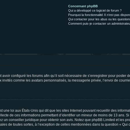
Concernant phpBB
Qui a développé ce logiciel de forum ?
Pourquoi la fonctionnalité X n’est pas dispon
Qui contacter pour les abus ou les questio
Comment puis-je contacter un administrateu
t avoir configuré les forums afin qu’il soit nécessaire de s’enregistrer pour poster
x invités comme les avatars personnalisés, la messagerie privée, l’envoi de courri
t une loi aux États-Unis qui dit que les sites Internet pouvant recueillir des infor
ollecte de ces informations permettant d’identifier un mineur de moins de 13 ans. S
tez un conseiller juridique pour obtenir son avis. Notez que phpBB Limited et les pr
gales de toutes sortes, à l’exception de celles mentionnées dans la question « Qui