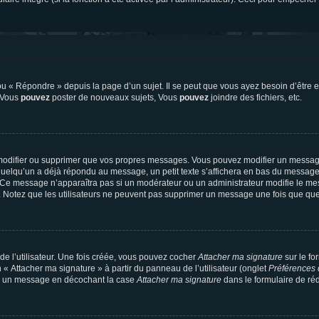
 « Répondre » depuis la page d’un sujet. Il se peut que vous ayez besoin d’être e
: Vous
pouvez
poster de nouveaux sujets, Vous
pouvez
joindre des fichiers, etc.
modifier ou supprimer que vos propres messages. Vous pouvez modifier un message
lqu’un a déjà répondu au message, un petit texte s’affichera en bas du message ind
n. Ce message n’apparaîtra pas si un modérateur ou un administrateur modifie le mes
ive. Notez que les utilisateurs ne peuvent pas supprimer un message une fois que qu
e l’utilisateur. Une fois créée, vous pouvez cocher
Attacher ma signature
sur le fo
 « Attacher ma signature » à partir du panneau de l’utilisateur (onglet
Préférences 
 à un message en décochant la case
Attacher ma signature
dans le formulaire de ré