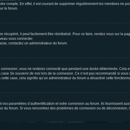
votre compte. En effet, il est courant de supprimer régulièrement les membres ne pos
ur le forum.
 récupéré, il peut facilement être réinitialisé. Pour ce faire, rendez vous sur la p
uveau vous connecter.
passe, contactez un administrateur du forum.
e connexion, vous ne resterez connecté que pendant une durée déterminée. Cela em
la case
Se souvenir de moi
lors de la connexion. Ce n’est pas recommandé si vous u
s cette case, cela signifie qu’un administrateur du forum a désactivé cette fonctionna
os paramètres d’authentification et votre connexion au forum. Ils fournissent aussi
teur du forum. Si vous rencontrez des problèmes de connexion ou de déconnexion, l