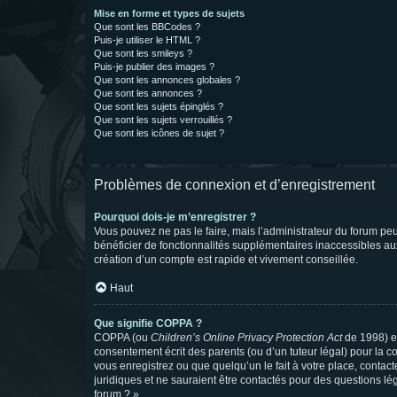
Mise en forme et types de sujets
Que sont les BBCodes ?
Puis-je utiliser le HTML ?
Que sont les smileys ?
Puis-je publier des images ?
Que sont les annonces globales ?
Que sont les annonces ?
Que sont les sujets épinglés ?
Que sont les sujets verrouillés ?
Que sont les icônes de sujet ?
Problèmes de connexion et d’enregistrement
Pourquoi dois-je m’enregistrer ?
Vous pouvez ne pas le faire, mais l’administrateur du forum peu
bénéficier de fonctionnalités supplémentaires inaccessibles au
création d’un compte est rapide et vivement conseillée.
Haut
Que signifie COPPA ?
COPPA (ou
Children’s Online Privacy Protection Act
de 1998) es
consentement écrit des parents (ou d’un tuteur légal) pour la c
vous enregistrez ou que quelqu’un le fait à votre place, contac
juridiques et ne sauraient être contactés pour des questions lé
forum ? ».