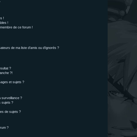
?
s !
bles !
n membre de ce forum !
ateurs de ma liste d’amis ou d’ignorés ?
sultat ?
anche ?!
ages et sujets ?
a surveillance ?
 sujets ?
es de sujets ?
orum ?