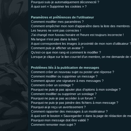
Pourquoi suis-je automatiquement déconnecté ?
À quoi sert « Supprimer les cookies » ?
Paramètres et préférences de l’utilisateur
Comment modifier mes paramètres ?
Comment empêcher mon nom d’apparaître dans la liste des membres
Les heures ne sont pas correctes !
J’ai changé mon fuseau horaire et l’heure est toujours incorrecte !
Ma langue n’est pas dans la liste !
A quoi correspondent les images à proximité de mon nom d’utilisateur 
Comment puis-je afficher un avatar ?
Qu’est-ce que mon rang et comment le modifier ?
Lorsque je clique sur le lien
courriel
d’un membre, on me demande de m
Problèmes liés à la publication de messages
Comment créer un nouveau sujet ou poster une réponse ?
Comment modifier ou supprimer un message ?
Comment ajouter une signature à mes messages ?
Comment créer un sondage ?
Pourquoi ne puis-je pas ajouter plus d’options à mon sondage ?
Comment modifier ou supprimer un sondage ?
Pourquoi ne puis-je pas accéder à un forum ?
Pourquoi ne puis-je pas joindre des fichiers à mon message ?
Pourquoi ai-je reçu un avertissement ?
Comment rapporter des messages à un modérateur ?
À quoi sert le bouton « Sauvegarder » dans la page de rédaction de 
Pourquoi mon message doit être validé ?
Comment remonter mon sujet ?