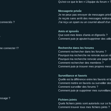
Qu’est-ce que le lien « L’équipe du forum » 
Messagerie privée
Je ne peux pas envoyer de messages privé
Je reçois sans arrêt des messages indésira
 connectés ?
J’ai reçu un spam ou un courriel abusif d’u
Amis et ignorés
Que sont mes listes d’amis et d’ignorés ?
?
Comment puis-je ajouter/supprimer des utilis
Recherche dans les forums
e connecter !?
Comment rechercher dans les forums ?
Pourquoi ma recherche ne renvoie aucun ré
Pourquoi ma recherche renvoie une page bl
Comment rechercher des membres ?
Comment puis-je trouver mes propres mess
Surveillance et favoris
Quelle est la différence entre les favoris et l
Comment mettre en favoris ou surveiller des
Comment surveiller des forums ?
Comment puis-je supprimer mes surveillanc
message ?
Fichiers joints
Quels fichiers joints sont autorisés sur ce f
Comment trouver tous mes fichiers joints ?