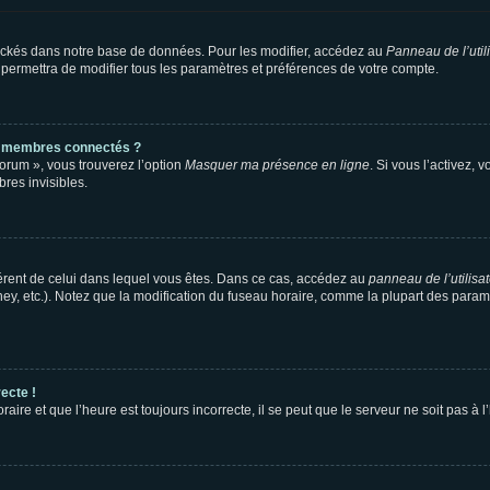
ockés dans notre base de données. Pour les modifier, accédez au
Panneau de l’util
 permettra de modifier tous les paramètres et préférences de votre compte.
s membres connectés ?
forum », vous trouverez l’option
Masquer ma présence en ligne
. Si vous l’activez, 
es invisibles.
ifférent de celui dans lequel vous êtes. Dans ce cas, accédez au
panneau de l’utilisa
ney, etc.). Notez que la modification du fuseau horaire, comme la plupart des para
ecte !
aire et que l’heure est toujours incorrecte, il se peut que le serveur ne soit pas à