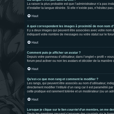
La raison la plus probable est que l’administrateur n’a pas i
d’installer la langue désirée. Si elle n’existe pas, n’hésitez pa
Haut
A quoi correspondent les images à proximité de mon nom d’u
Il y a deux images qui peuvent être associées avec votre nom d’
indiquant votre nombre de messages ou votre statut sur le fo
Haut
Comment puis-je afficher un avatar ?
Depuis votre panneau d’utilisateur, dans l’onglet « profil » vou
forum peut activer ou non les avatars et décider de la manière d
Haut
Qu’est-ce que mon rang et comment le modifier ?
Les rangs, qui peuvent être associés au nom d’utilisateur, ind
directement modifier l’intitulé d’un rang car il est paramétré p
cette pratique est rarement tolérée et un modérateur (ou un ad
Haut
Lorsque je clique sur le lien
courriel
d’un membre, on me de
Seuls les membres peuvent s’envoyer des courriels via le formulai