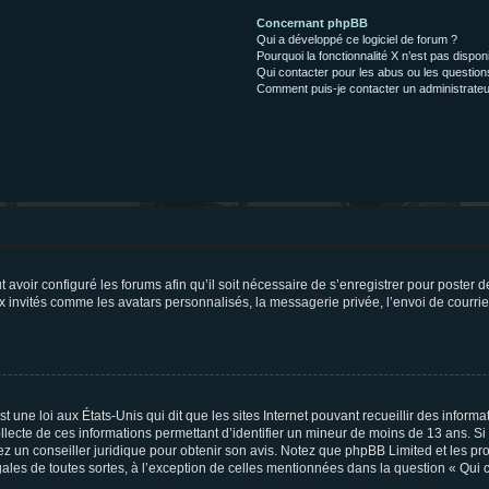
Concernant phpBB
Qui a développé ce logiciel de forum ?
Pourquoi la fonctionnalité X n’est pas dispon
Qui contacter pour les abus ou les questio
Comment puis-je contacter un administrateu
t avoir configuré les forums afin qu’il soit nécessaire de s’enregistrer pour poster
x invités comme les avatars personnalisés, la messagerie privée, l’envoi de courri
t une loi aux États-Unis qui dit que les sites Internet pouvant recueillir des infor
ollecte de ces informations permettant d’identifier un mineur de moins de 13 ans. S
tez un conseiller juridique pour obtenir son avis. Notez que phpBB Limited et les pr
gales de toutes sortes, à l’exception de celles mentionnées dans la question « Qui