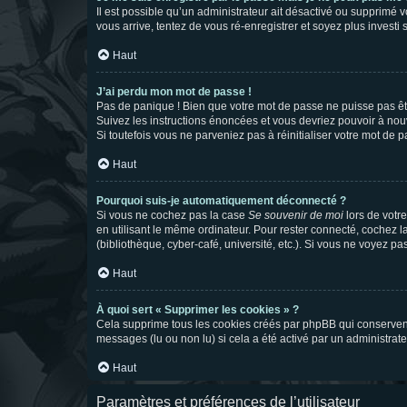
Il est possible qu’un administrateur ait désactivé ou supprimé 
vous arrive, tentez de vous ré-enregistrer et soyez plus investi s
Haut
J’ai perdu mon mot de passe !
Pas de panique ! Bien que votre mot de passe ne puisse pas être
Suivez les instructions énoncées et vous devriez pouvoir à no
Si toutefois vous ne parveniez pas à réinitialiser votre mot de 
Haut
Pourquoi suis-je automatiquement déconnecté ?
Si vous ne cochez pas la case
Se souvenir de moi
lors de votr
en utilisant le même ordinateur. Pour rester connecté, cochez 
(bibliothèque, cyber-café, université, etc.). Si vous ne voyez pa
Haut
À quoi sert « Supprimer les cookies » ?
Cela supprime tous les cookies créés par phpBB qui conservent v
messages (lu ou non lu) si cela a été activé par un administra
Haut
Paramètres et préférences de l’utilisateur