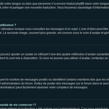
nstallé votre langue ou bien que personne n’a encore traduit phpBB dans votre lang
s à créer et partager une nouvelle traduction. Vous trouverez davantage d’information
tilisateur ?
utilisateur lorsque vous consultez les messages d’un sujet. L’une d’elles peut êtr
rum. La seconde image, souvent plus grande, est connue sous le nom d’avatar et 
s pouvez ajouter un avatar en utilisant l’une des quatre méthodes d’avatar suivantes 
ont ils sont mis à disposition. Si vous ne pouvez pas utiliser d’avatar, contactez un
iquent le nombre de messages postés ou identifient certains membres tels que les 
ar l’administrateur du forum. Évitez de poster des messages sur le forum dans le seu
ministrateur) peut facilement abaisser votre compteur de messages.
mande de me connecter !?
re intégré (si la fonction a été activée par l’administrateur). Ceci pour empêcher l’u