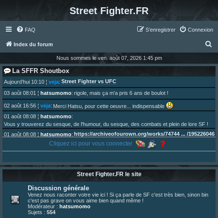
Street Fighter.FR
FAQ
S’enregistrer
Connexion
R
Index du forum
e
Nous sommes le ven. août 07, 2026 1:45 pm
c
La SFFR Shoutbox
h
Street Fighter vs UFC
Aujourd’hui 10:10
¦
veja
:
e
03 août 08:01
¦
hatsumomo
:
rigole, mais ça m'a pris 6 ans de boulot !
r
02 août 16:56
¦
veja
:
Merci Hatsu, pour cette oeuvre... indispensable
c
01 août 08:08
¦
hatsumomo
:
Vous y trouverez du sesque, de l'humour, du sesque, des combats et plein de lore SF !
h
https://archiveofourown.org/works/74744 ... /195226046
01 août 08:08
¦
hatsumomo
:
e
Cliquez ici pour vous connecter
01 août 08:08
¦
hatsumomo
:
r
Aujourd'hui, c'est le yaoi day. Pour la peine je reposte ma dernière fic.
30 juil. 07:22
¦
hatsumomo
:
Un futur indispensable :
https://x.com/preterniadotcom/status/20 ... 8820352079
Street Fighter.FR le site
26 juil. 22:09
¦
hatsumomo
:
bio de Alex en ligne les gens !
Discussion générale
13 juil. 09:53
¦
hatsumomo
:
Venez nous raconter votre vie ici ! Si ça parle de SF c'est très bien, sinon bin
c'est pas grave on vous aime bien quand même !
bonjour les amis, je viens de poster ma 1e review de figurine !
Modérateur :
hatsumomo
23 juin 10:36
¦
indy
:
une très chouette SFFR shoutbox !
Sujets :
554