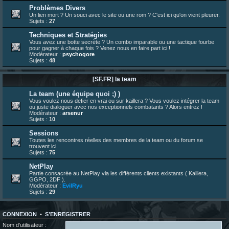
23 juin 07:30
¦
hatsumomo
:
nouvelle trad caniculaire les amis !
Problèmes Divers
Un lien mort ? Un souci avec le site ou une rom ? C'est ici qu'on vient pleurer.
23 juin 07:26
¦
hatsumomo
:
shoutbox réinitialisée
Sujets :
27
22 juin 12:27
¦
indy
:
Yo !
Techniques et Stratégies
22 juin 08:49
¦
veja
:
Yo
Vous avez une botte secrète ? Un combo imparable ou une tactique fourbe
pour gagner à chaque fois ? Venez nous en faire part ici !
Modérateur :
psychogore
Sujets :
48
[SF.FR] la team
La team (une équipe quoi ;) )
Vous voulez nous defier en vrai ou sur kaillera ? Vous voulez intégrer la team
ou juste dialoguer avec nos exceptionnels combatants ? Alors entrez !
Modérateur :
arsenur
Sujets :
10
Sessions
Toutes les rencontres réelles des membres de la team ou du forum se
trouvent ici
Sujets :
75
NetPlay
Partie consacrée au NetPlay via les différents clients existants ( Kaillera,
GGPO, 2DF ).
Modérateur :
EvilRyu
Sujets :
29
CONNEXION
•
S’ENREGISTRER
Nom d’utilisateur :