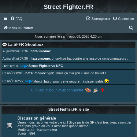
Street Fighter.FR
FAQ
S’enregistrer
Connexion
R
Index du forum
e
Nous sommes le sam. août 08, 2026 4:23 pm
c
La SFFR Shoutbox
h
Aujourd’hui 07:36
¦
hatsumomo
:
e
Aujourd’hui 07:36
¦
hatsumomo
:
chun-li se bat contre une asso de consommateurs ,
r
Street Fighter vs UFC
Hier 10:10
¦
veja
:
c
03 août 08:01
¦
hatsumomo
:
rigole, mais ça m'a pris 6 ans de boulot !
h
02 août 16:56
¦
veja
:
Merci Hatsu, pour cette oeuvre... indispensable
e
01 août 08:08
¦
hatsumomo
:
Cliquez ici pour vous connecter
Vous y trouverez du sesque, de l'humour, du sesque, des combats et plein de lore SF !
r
https://archiveofourown.org/works/74744 ... /195226046
01 août 08:08
¦
hatsumomo
:
01 août 08:08
¦
hatsumomo
:
Street Fighter.FR le site
Aujourd'hui, c'est le yaoi day. Pour la peine je reposte ma dernière fic.
30 juil. 07:22
¦
hatsumomo
:
Discussion générale
Un futur indispensable :
https://x.com/preterniadotcom/status/20 ... 8820352079
Venez nous raconter votre vie ici ! Si ça parle de SF c'est très bien, sinon bin
c'est pas grave on vous aime bien quand même !
26 juil. 22:09
¦
hatsumomo
:
bio de Alex en ligne les gens !
Modérateur :
hatsumomo
Sujets :
554
13 juil. 09:53
¦
hatsumomo
: