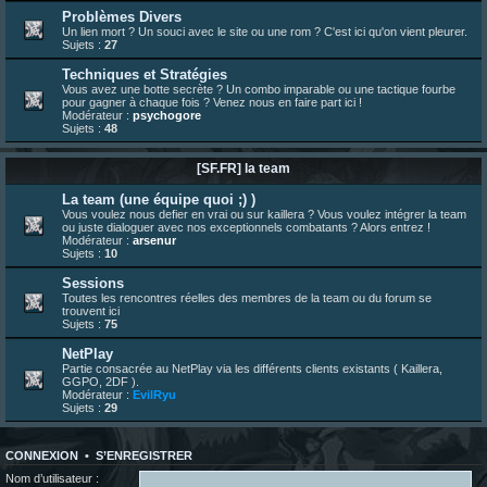
bonjour les amis, je viens de poster ma 1e review de figurine !
Problèmes Divers
Un lien mort ? Un souci avec le site ou une rom ? C'est ici qu'on vient pleurer.
23 juin 10:36
¦
indy
:
une très chouette SFFR shoutbox !
Sujets :
27
23 juin 07:30
¦
hatsumomo
:
nouvelle trad caniculaire les amis !
Techniques et Stratégies
23 juin 07:26
¦
hatsumomo
:
shoutbox réinitialisée
Vous avez une botte secrète ? Un combo imparable ou une tactique fourbe
pour gagner à chaque fois ? Venez nous en faire part ici !
22 juin 12:27
¦
indy
:
Yo !
Modérateur :
psychogore
Sujets :
48
22 juin 08:49
¦
veja
:
Yo
[SF.FR] la team
La team (une équipe quoi ;) )
Vous voulez nous defier en vrai ou sur kaillera ? Vous voulez intégrer la team
ou juste dialoguer avec nos exceptionnels combatants ? Alors entrez !
Modérateur :
arsenur
Sujets :
10
Sessions
Toutes les rencontres réelles des membres de la team ou du forum se
trouvent ici
Sujets :
75
NetPlay
Partie consacrée au NetPlay via les différents clients existants ( Kaillera,
GGPO, 2DF ).
Modérateur :
EvilRyu
Sujets :
29
CONNEXION
•
S’ENREGISTRER
Nom d’utilisateur :