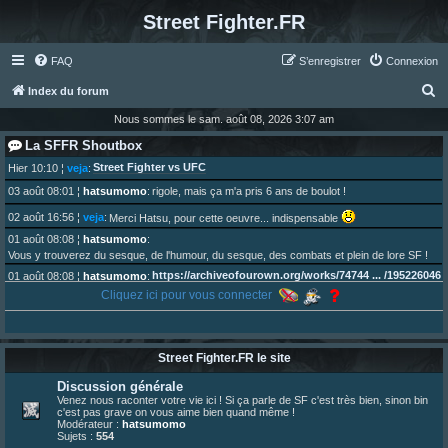
Street Fighter.FR
FAQ
S’enregistrer
Connexion
R
Index du forum
e
Nous sommes le sam. août 08, 2026 3:07 am
c
La SFFR Shoutbox
h
Street Fighter vs UFC
Hier 10:10
¦
veja
:
e
03 août 08:01
¦
hatsumomo
:
rigole, mais ça m'a pris 6 ans de boulot !
r
02 août 16:56
¦
veja
:
Merci Hatsu, pour cette oeuvre... indispensable
c
01 août 08:08
¦
hatsumomo
:
Vous y trouverez du sesque, de l'humour, du sesque, des combats et plein de lore SF !
h
https://archiveofourown.org/works/74744 ... /195226046
01 août 08:08
¦
hatsumomo
:
e
Cliquez ici pour vous connecter
01 août 08:08
¦
hatsumomo
:
r
Aujourd'hui, c'est le yaoi day. Pour la peine je reposte ma dernière fic.
30 juil. 07:22
¦
hatsumomo
:
Un futur indispensable :
https://x.com/preterniadotcom/status/20 ... 8820352079
Street Fighter.FR le site
26 juil. 22:09
¦
hatsumomo
:
bio de Alex en ligne les gens !
Discussion générale
13 juil. 09:53
¦
hatsumomo
:
Venez nous raconter votre vie ici ! Si ça parle de SF c'est très bien, sinon bin
c'est pas grave on vous aime bien quand même !
bonjour les amis, je viens de poster ma 1e review de figurine !
Modérateur :
hatsumomo
23 juin 10:36
¦
indy
:
une très chouette SFFR shoutbox !
Sujets :
554