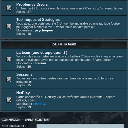
23 juin 07:30
¦
hatsumomo
:
nouvelle trad caniculaire les amis !
Problèmes Divers
Un lien mort ? Un souci avec le site ou une rom ? C'est ici qu'on vient pleurer.
23 juin 07:26
¦
hatsumomo
:
shoutbox réinitialisée
Sujets :
27
22 juin 12:27
¦
indy
:
Yo !
Techniques et Stratégies
22 juin 08:49
¦
veja
:
Yo
Vous avez une botte secrète ? Un combo imparable ou une tactique fourbe
pour gagner à chaque fois ? Venez nous en faire part ici !
Modérateur :
psychogore
Sujets :
48
[SF.FR] la team
La team (une équipe quoi ;) )
Vous voulez nous defier en vrai ou sur kaillera ? Vous voulez intégrer la team
ou juste dialoguer avec nos exceptionnels combatants ? Alors entrez !
Modérateur :
arsenur
Sujets :
10
Sessions
Toutes les rencontres réelles des membres de la team ou du forum se
trouvent ici
Sujets :
75
NetPlay
Partie consacrée au NetPlay via les différents clients existants ( Kaillera,
GGPO, 2DF ).
Modérateur :
EvilRyu
Sujets :
29
CONNEXION
•
S’ENREGISTRER
Nom d’utilisateur :