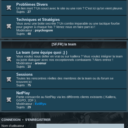
23 juin 07:26
¦
hatsumomo
:
shoutbox réinitialisée
Problèmes Divers
Un lien mort ? Un souci avec le site ou une rom ? C'est ici qu'on vient pleurer.
22 juin 12:27
¦
indy
:
Yo !
Sujets :
27
22 juin 08:49
¦
veja
:
Yo
Techniques et Stratégies
Vous avez une botte secrète ? Un combo imparable ou une tactique fourbe
pour gagner à chaque fois ? Venez nous en faire part ici !
Modérateur :
psychogore
Sujets :
48
[SF.FR] la team
La team (une équipe quoi ;) )
Vous voulez nous defier en vrai ou sur kaillera ? Vous voulez intégrer la team
ou juste dialoguer avec nos exceptionnels combatants ? Alors entrez !
Modérateur :
arsenur
Sujets :
10
Sessions
Toutes les rencontres réelles des membres de la team ou du forum se
trouvent ici
Sujets :
75
NetPlay
Partie consacrée au NetPlay via les différents clients existants ( Kaillera,
GGPO, 2DF ).
Modérateur :
EvilRyu
Sujets :
29
CONNEXION
•
S’ENREGISTRER
Nom d’utilisateur :