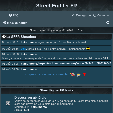
Street Fighter.FR
FAQ
S’enregistrer
Connexion
R
Index du forum
e
Nous sommes le jeu. août 06, 2026 8:37 pm
c
La SFFR Shoutbox
h
03 août 08:01
¦
hatsumomo
:
rigole, mais ça m'a pris 6 ans de boulot !
e
02 août 16:56
¦
veja
:
Merci Hatsu, pour cette oeuvre... indispensable
r
01 août 08:08
¦
hatsumomo
:
Vous y trouverez du sesque, de l'humour, du sesque, des combats et plein de lore SF !
c
https://archiveofourown.org/works/74744 ... /195226046
01 août 08:08
¦
hatsumomo
:
h
01 août 08:08
¦
hatsumomo
:
e
Aujourd'hui, c'est le yaoi day. Pour la peine je reposte ma dernière fic.
Cliquez ici pour vous connecter
r
30 juil. 07:22
¦
hatsumomo
:
Un futur indispensable :
https://x.com/preterniadotcom/status/20 ... 8820352079
26 juil. 22:09
¦
hatsumomo
:
bio de Alex en ligne les gens !
Street Fighter.FR le site
13 juil. 09:53
¦
hatsumomo
:
Discussion générale
bonjour les amis, je viens de poster ma 1e review de figurine !
Venez nous raconter votre vie ici ! Si ça parle de SF c'est très bien, sinon bin
23 juin 10:36
¦
indy
:
une très chouette SFFR shoutbox !
c'est pas grave on vous aime bien quand même !
Modérateur :
hatsumomo
23 juin 07:30
¦
hatsumomo
:
nouvelle trad caniculaire les amis !
Sujets :
554