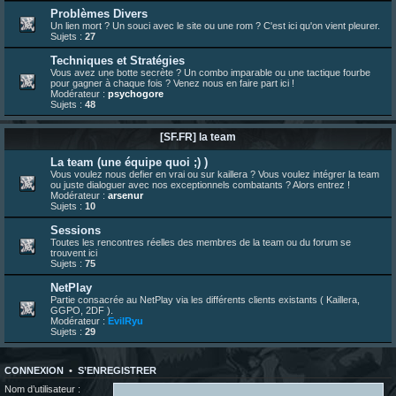
23 juin 07:30
¦
hatsumomo
:
nouvelle trad caniculaire les amis !
Problèmes Divers
Un lien mort ? Un souci avec le site ou une rom ? C'est ici qu'on vient pleurer.
23 juin 07:26
¦
hatsumomo
:
shoutbox réinitialisée
Sujets :
27
22 juin 12:27
¦
indy
:
Yo !
Techniques et Stratégies
22 juin 08:49
¦
veja
:
Yo
Vous avez une botte secrète ? Un combo imparable ou une tactique fourbe
pour gagner à chaque fois ? Venez nous en faire part ici !
Modérateur :
psychogore
Sujets :
48
[SF.FR] la team
La team (une équipe quoi ;) )
Vous voulez nous defier en vrai ou sur kaillera ? Vous voulez intégrer la team
ou juste dialoguer avec nos exceptionnels combatants ? Alors entrez !
Modérateur :
arsenur
Sujets :
10
Sessions
Toutes les rencontres réelles des membres de la team ou du forum se
trouvent ici
Sujets :
75
NetPlay
Partie consacrée au NetPlay via les différents clients existants ( Kaillera,
GGPO, 2DF ).
Modérateur :
EvilRyu
Sujets :
29
CONNEXION
•
S’ENREGISTRER
Nom d’utilisateur :