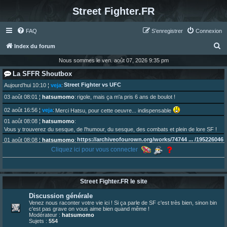
Street Fighter.FR
FAQ
S’enregistrer
Connexion
R
Index du forum
e
Nous sommes le ven. août 07, 2026 9:35 pm
c
La SFFR Shoutbox
h
Street Fighter vs UFC
Aujourd’hui 10:10
¦
veja
:
e
03 août 08:01
¦
hatsumomo
:
rigole, mais ça m'a pris 6 ans de boulot !
r
02 août 16:56
¦
veja
:
Merci Hatsu, pour cette oeuvre... indispensable
c
01 août 08:08
¦
hatsumomo
:
Vous y trouverez du sesque, de l'humour, du sesque, des combats et plein de lore SF !
h
https://archiveofourown.org/works/74744 ... /195226046
01 août 08:08
¦
hatsumomo
:
e
Cliquez ici pour vous connecter
01 août 08:08
¦
hatsumomo
:
r
Aujourd'hui, c'est le yaoi day. Pour la peine je reposte ma dernière fic.
30 juil. 07:22
¦
hatsumomo
:
Un futur indispensable :
https://x.com/preterniadotcom/status/20 ... 8820352079
Street Fighter.FR le site
26 juil. 22:09
¦
hatsumomo
:
bio de Alex en ligne les gens !
Discussion générale
13 juil. 09:53
¦
hatsumomo
:
Venez nous raconter votre vie ici ! Si ça parle de SF c'est très bien, sinon bin
c'est pas grave on vous aime bien quand même !
bonjour les amis, je viens de poster ma 1e review de figurine !
Modérateur :
hatsumomo
23 juin 10:36
¦
indy
:
une très chouette SFFR shoutbox !
Sujets :
554