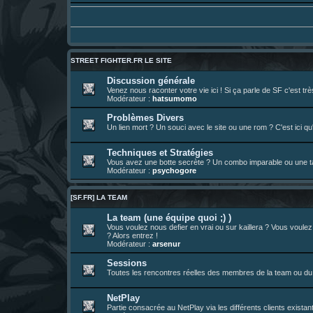
Un futur indispensable :
https://x.com/pr
30 juil. 07:22
¦
hatsumomo
:
26 juil. 22:09
¦
hatsumomo
:
bio de Alex en ligne les gens !
13 juil. 09:53
¦
hatsumomo
:
bonjour les amis, je viens de poster ma 1e 
23 juin 10:36
¦
indy
:
une très chouette SFFR shoutbox !
STREET FIGHTER.FR LE SITE
23 juin 07:30
¦
hatsumomo
:
nouvelle trad caniculaire les amis !
Discussion générale
Venez nous raconter votre vie ici ! Si ça parle de SF c'est t
23 juin 07:26
¦
hatsumomo
:
shoutbox réinitialisée
Modérateur :
hatsumomo
22 juin 12:27
¦
indy
:
Yo !
Problèmes Divers
Un lien mort ? Un souci avec le site ou une rom ? C'est ici qu'
22 juin 08:49
¦
veja
:
Yo
Techniques et Stratégies
Vous avez une botte secrète ? Un combo imparable ou une tac
Modérateur :
psychogore
[SF.FR] LA TEAM
La team (une équipe quoi ;) )
Vous voulez nous defier en vrai ou sur kaillera ? Vous voule
? Alors entrez !
Modérateur :
arsenur
Sessions
Toutes les rencontres réelles des membres de la team ou du 
NetPlay
Partie consacrée au NetPlay via les différents clients exista