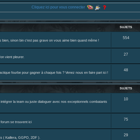
eterniadotcom/status/20 ... 8820352079
Cliquez ici pour vous connecter
review de figurine !
SUJETS
S
554
rès bien, sinon bin c'est pas grave on vous aime bien quand même !
u
j
S
27
on vient pleurer.
e
u
S
48
t
j
tique fourbe pour gagner à chaque fois ? Venez nous en faire part ici !
u
s
e
j
t
SUJETS
e
s
S
10
z intégrer la team ou juste dialoguer avec nos exceptionnels combatants
t
u
s
j
S
75
forum se trouvent ici
e
u
t
S
29
j
nts ( Kaillera, GGPO, 2DF ).
s