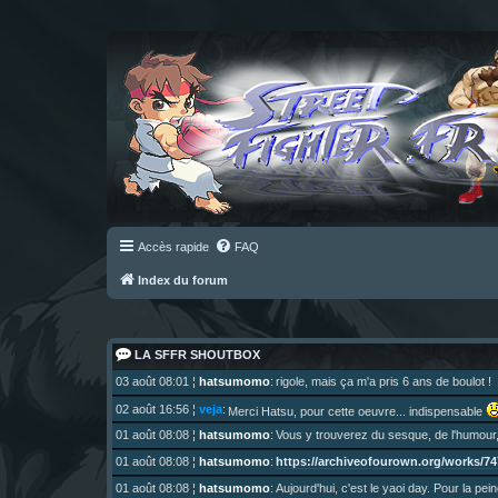
Accès rapide
FAQ
Index du forum
LA SFFR SHOUTBOX
03 août 08:01
¦
hatsumomo
:
rigole, mais ça m'a pris 6 ans de boulot !
02 août 16:56
¦
veja
:
Merci Hatsu, pour cette oeuvre... indispensable
01 août 08:08
¦
hatsumomo
:
Vous y trouverez du sesque, de l'humour,
https://archiveofourown.org/works/747
01 août 08:08
¦
hatsumomo
:
01 août 08:08
¦
hatsumomo
:
Aujourd'hui, c'est le yaoi day. Pour la pei