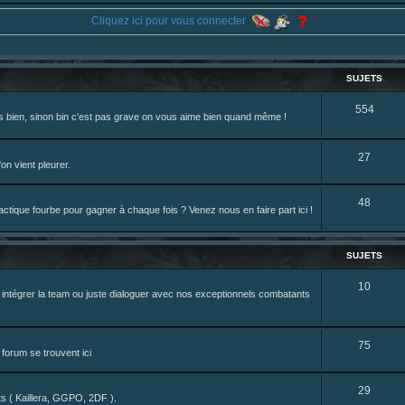
 du sesque, des combats et plein de lore SF !
Cliquez ici pour vous connecter
44 ... /195226046
ne je reposte ma dernière fic.
eterniadotcom/status/20 ... 8820352079
SUJETS
S
554
rès bien, sinon bin c'est pas grave on vous aime bien quand même !
review de figurine !
u
j
S
27
on vient pleurer.
e
u
S
48
t
j
tique fourbe pour gagner à chaque fois ? Venez nous en faire part ici !
u
s
e
j
t
SUJETS
e
s
S
10
z intégrer la team ou juste dialoguer avec nos exceptionnels combatants
t
u
s
j
S
75
forum se trouvent ici
e
u
t
S
29
j
nts ( Kaillera, GGPO, 2DF ).
s