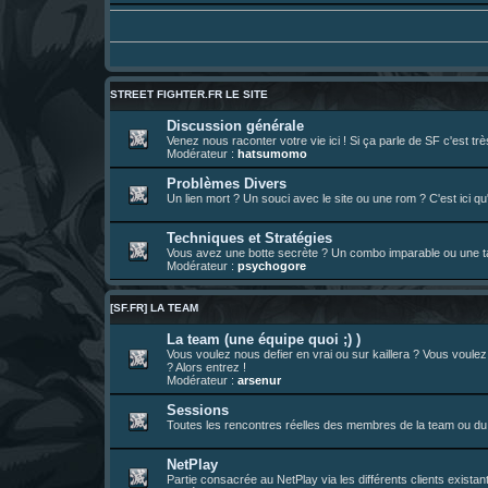
01 août 08:08
¦
hatsumomo
:
Vous y trouverez du sesque, de l'humour,
https://archiveofourown.org/works/747
01 août 08:08
¦
hatsumomo
:
01 août 08:08
¦
hatsumomo
:
Aujourd'hui, c'est le yaoi day. Pour la pei
Un futur indispensable :
https://x.com/pr
30 juil. 07:22
¦
hatsumomo
:
STREET FIGHTER.FR LE SITE
26 juil. 22:09
¦
hatsumomo
:
bio de Alex en ligne les gens !
Discussion générale
Venez nous raconter votre vie ici ! Si ça parle de SF c'est t
13 juil. 09:53
¦
hatsumomo
:
bonjour les amis, je viens de poster ma 1e 
Modérateur :
hatsumomo
23 juin 10:36
¦
indy
:
une très chouette SFFR shoutbox !
Problèmes Divers
Un lien mort ? Un souci avec le site ou une rom ? C'est ici qu'
23 juin 07:30
¦
hatsumomo
:
nouvelle trad caniculaire les amis !
23 juin 07:26
¦
hatsumomo
:
shoutbox réinitialisée
Techniques et Stratégies
22 juin 12:27
¦
indy
:
Yo !
Vous avez une botte secrète ? Un combo imparable ou une tac
Modérateur :
psychogore
22 juin 08:49
¦
veja
:
Yo
[SF.FR] LA TEAM
La team (une équipe quoi ;) )
Vous voulez nous defier en vrai ou sur kaillera ? Vous voule
? Alors entrez !
Modérateur :
arsenur
Sessions
Toutes les rencontres réelles des membres de la team ou du 
NetPlay
Partie consacrée au NetPlay via les différents clients exista