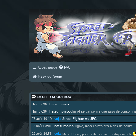
Accès rapide
FAQ
Index du forum
LA SFFR SHOUTBOX
Hier 07:36
¦
hatsumomo
:
Hier 07:36
¦
hatsumomo
:
chun-li se bat contre une asso de consomma
Street Fighter vs UFC
07 août 10:10
¦
veja
:
03 août 08:01
¦
hatsumomo
:
rigole, mais ça m'a pris 6 ans de boulot !
02 août 16:56
¦
veja
:
Merci Hatsu, pour cette oeuvre... indispensable