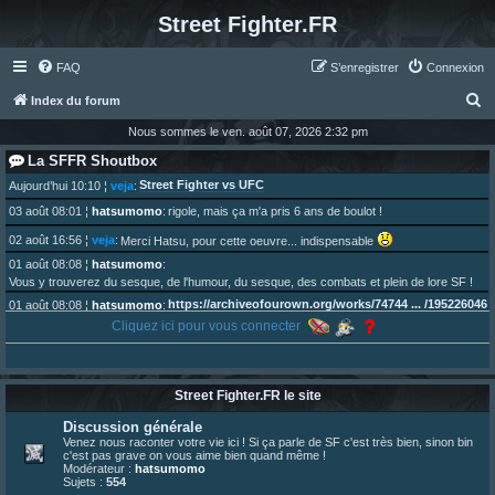
Street Fighter.FR
FAQ
S’enregistrer
Connexion
R
Index du forum
e
Nous sommes le ven. août 07, 2026 2:32 pm
c
La SFFR Shoutbox
h
Street Fighter vs UFC
Aujourd’hui 10:10
¦
veja
:
e
03 août 08:01
¦
hatsumomo
:
rigole, mais ça m'a pris 6 ans de boulot !
r
02 août 16:56
¦
veja
:
Merci Hatsu, pour cette oeuvre... indispensable
c
01 août 08:08
¦
hatsumomo
:
Vous y trouverez du sesque, de l'humour, du sesque, des combats et plein de lore SF !
h
https://archiveofourown.org/works/74744 ... /195226046
01 août 08:08
¦
hatsumomo
:
e
Cliquez ici pour vous connecter
01 août 08:08
¦
hatsumomo
:
r
Aujourd'hui, c'est le yaoi day. Pour la peine je reposte ma dernière fic.
30 juil. 07:22
¦
hatsumomo
:
Un futur indispensable :
https://x.com/preterniadotcom/status/20 ... 8820352079
Street Fighter.FR le site
26 juil. 22:09
¦
hatsumomo
:
bio de Alex en ligne les gens !
Discussion générale
13 juil. 09:53
¦
hatsumomo
:
Venez nous raconter votre vie ici ! Si ça parle de SF c'est très bien, sinon bin
c'est pas grave on vous aime bien quand même !
bonjour les amis, je viens de poster ma 1e review de figurine !
Modérateur :
hatsumomo
23 juin 10:36
¦
indy
:
une très chouette SFFR shoutbox !
Sujets :
554