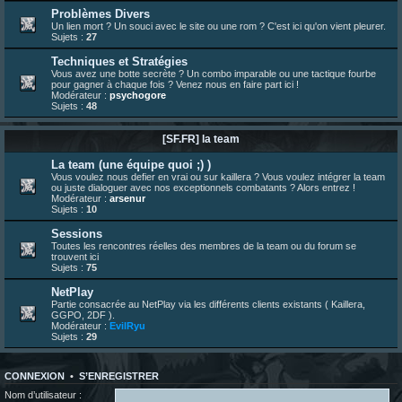
23 juin 07:30
¦
hatsumomo
:
nouvelle trad caniculaire les amis !
Problèmes Divers
Un lien mort ? Un souci avec le site ou une rom ? C'est ici qu'on vient pleurer.
23 juin 07:26
¦
hatsumomo
:
shoutbox réinitialisée
Sujets :
27
22 juin 12:27
¦
indy
:
Yo !
Techniques et Stratégies
22 juin 08:49
¦
veja
:
Yo
Vous avez une botte secrète ? Un combo imparable ou une tactique fourbe
pour gagner à chaque fois ? Venez nous en faire part ici !
Modérateur :
psychogore
Sujets :
48
[SF.FR] la team
La team (une équipe quoi ;) )
Vous voulez nous defier en vrai ou sur kaillera ? Vous voulez intégrer la team
ou juste dialoguer avec nos exceptionnels combatants ? Alors entrez !
Modérateur :
arsenur
Sujets :
10
Sessions
Toutes les rencontres réelles des membres de la team ou du forum se
trouvent ici
Sujets :
75
NetPlay
Partie consacrée au NetPlay via les différents clients existants ( Kaillera,
GGPO, 2DF ).
Modérateur :
EvilRyu
Sujets :
29
CONNEXION
•
S’ENREGISTRER
Nom d’utilisateur :