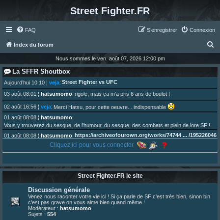
Street Fighter.FR
FAQ
S’enregistrer
Connexion
R
Index du forum
e
Nous sommes le ven. août 07, 2026 12:00 pm
c
La SFFR Shoutbox
h
Street Fighter vs UFC
Aujourd’hui 10:10
¦
veja
:
e
03 août 08:01
¦
hatsumomo
:
rigole, mais ça m'a pris 6 ans de boulot !
r
02 août 16:56
¦
veja
:
Merci Hatsu, pour cette oeuvre... indispensable
c
01 août 08:08
¦
hatsumomo
:
Vous y trouverez du sesque, de l'humour, du sesque, des combats et plein de lore SF !
h
https://archiveofourown.org/works/74744 ... /195226046
01 août 08:08
¦
hatsumomo
:
e
Cliquez ici pour vous connecter
01 août 08:08
¦
hatsumomo
:
r
Aujourd'hui, c'est le yaoi day. Pour la peine je reposte ma dernière fic.
30 juil. 07:22
¦
hatsumomo
:
Un futur indispensable :
https://x.com/preterniadotcom/status/20 ... 8820352079
Street Fighter.FR le site
26 juil. 22:09
¦
hatsumomo
:
bio de Alex en ligne les gens !
Discussion générale
13 juil. 09:53
¦
hatsumomo
:
Venez nous raconter votre vie ici ! Si ça parle de SF c'est très bien, sinon bin
c'est pas grave on vous aime bien quand même !
bonjour les amis, je viens de poster ma 1e review de figurine !
Modérateur :
hatsumomo
23 juin 10:36
¦
indy
:
une très chouette SFFR shoutbox !
Sujets :
554