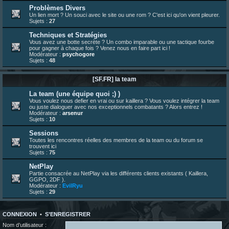
23 juin 07:30
¦
hatsumomo
:
nouvelle trad caniculaire les amis !
Problèmes Divers
Un lien mort ? Un souci avec le site ou une rom ? C'est ici qu'on vient pleurer.
23 juin 07:26
¦
hatsumomo
:
shoutbox réinitialisée
Sujets :
27
22 juin 12:27
¦
indy
:
Yo !
Techniques et Stratégies
22 juin 08:49
¦
veja
:
Yo
Vous avez une botte secrète ? Un combo imparable ou une tactique fourbe
pour gagner à chaque fois ? Venez nous en faire part ici !
Modérateur :
psychogore
Sujets :
48
[SF.FR] la team
La team (une équipe quoi ;) )
Vous voulez nous defier en vrai ou sur kaillera ? Vous voulez intégrer la team
ou juste dialoguer avec nos exceptionnels combatants ? Alors entrez !
Modérateur :
arsenur
Sujets :
10
Sessions
Toutes les rencontres réelles des membres de la team ou du forum se
trouvent ici
Sujets :
75
NetPlay
Partie consacrée au NetPlay via les différents clients existants ( Kaillera,
GGPO, 2DF ).
Modérateur :
EvilRyu
Sujets :
29
CONNEXION
•
S’ENREGISTRER
Nom d’utilisateur :