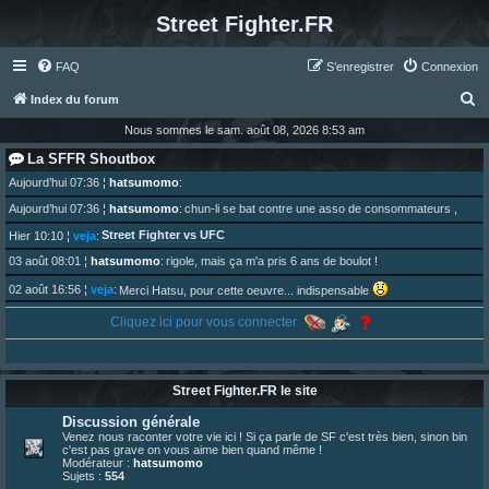
Street Fighter.FR
FAQ
S’enregistrer
Connexion
R
Index du forum
e
Nous sommes le sam. août 08, 2026 8:53 am
c
La SFFR Shoutbox
h
Aujourd’hui 07:36
¦
hatsumomo
:
e
Aujourd’hui 07:36
¦
hatsumomo
:
chun-li se bat contre une asso de consommateurs ,
r
Street Fighter vs UFC
Hier 10:10
¦
veja
:
c
03 août 08:01
¦
hatsumomo
:
rigole, mais ça m'a pris 6 ans de boulot !
h
02 août 16:56
¦
veja
:
Merci Hatsu, pour cette oeuvre... indispensable
e
01 août 08:08
¦
hatsumomo
:
Cliquez ici pour vous connecter
Vous y trouverez du sesque, de l'humour, du sesque, des combats et plein de lore SF !
r
https://archiveofourown.org/works/74744 ... /195226046
01 août 08:08
¦
hatsumomo
:
01 août 08:08
¦
hatsumomo
:
Street Fighter.FR le site
Aujourd'hui, c'est le yaoi day. Pour la peine je reposte ma dernière fic.
30 juil. 07:22
¦
hatsumomo
:
Discussion générale
Un futur indispensable :
https://x.com/preterniadotcom/status/20 ... 8820352079
Venez nous raconter votre vie ici ! Si ça parle de SF c'est très bien, sinon bin
c'est pas grave on vous aime bien quand même !
26 juil. 22:09
¦
hatsumomo
:
bio de Alex en ligne les gens !
Modérateur :
hatsumomo
Sujets :
554
13 juil. 09:53
¦
hatsumomo
: