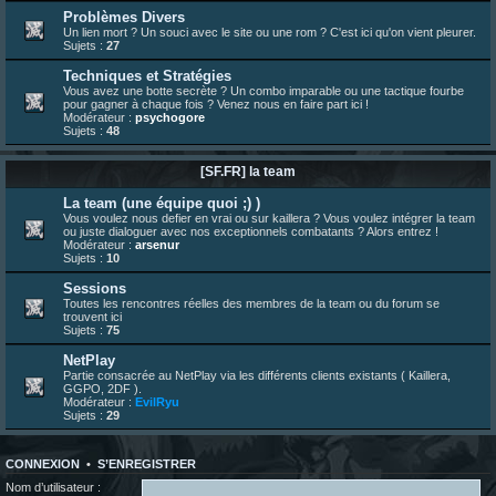
bonjour les amis, je viens de poster ma 1e review de figurine !
Problèmes Divers
Un lien mort ? Un souci avec le site ou une rom ? C'est ici qu'on vient pleurer.
23 juin 10:36
¦
indy
:
une très chouette SFFR shoutbox !
Sujets :
27
23 juin 07:30
¦
hatsumomo
:
nouvelle trad caniculaire les amis !
Techniques et Stratégies
23 juin 07:26
¦
hatsumomo
:
shoutbox réinitialisée
Vous avez une botte secrète ? Un combo imparable ou une tactique fourbe
pour gagner à chaque fois ? Venez nous en faire part ici !
22 juin 12:27
¦
indy
:
Yo !
Modérateur :
psychogore
Sujets :
48
22 juin 08:49
¦
veja
:
Yo
[SF.FR] la team
La team (une équipe quoi ;) )
Vous voulez nous defier en vrai ou sur kaillera ? Vous voulez intégrer la team
ou juste dialoguer avec nos exceptionnels combatants ? Alors entrez !
Modérateur :
arsenur
Sujets :
10
Sessions
Toutes les rencontres réelles des membres de la team ou du forum se
trouvent ici
Sujets :
75
NetPlay
Partie consacrée au NetPlay via les différents clients existants ( Kaillera,
GGPO, 2DF ).
Modérateur :
EvilRyu
Sujets :
29
CONNEXION
•
S’ENREGISTRER
Nom d’utilisateur :