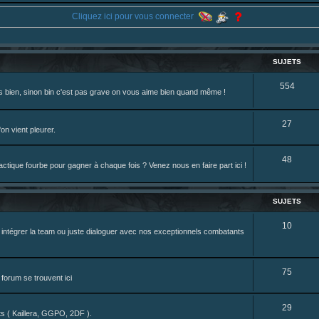
 du sesque, des combats et plein de lore SF !
Cliquez ici pour vous connecter
44 ... /195226046
ne je reposte ma dernière fic.
eterniadotcom/status/20 ... 8820352079
SUJETS
S
554
rès bien, sinon bin c'est pas grave on vous aime bien quand même !
review de figurine !
u
j
S
27
on vient pleurer.
e
u
S
48
t
j
tique fourbe pour gagner à chaque fois ? Venez nous en faire part ici !
u
s
e
j
t
SUJETS
e
s
S
10
z intégrer la team ou juste dialoguer avec nos exceptionnels combatants
t
u
s
j
S
75
forum se trouvent ici
e
u
t
S
29
j
nts ( Kaillera, GGPO, 2DF ).
s