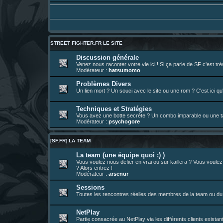
01 août 08:08
¦
hatsumomo
:
Vous y trouverez du sesque, de l'humour,
https://archiveofourown.org/works/747
01 août 08:08
¦
hatsumomo
:
01 août 08:08
¦
hatsumomo
:
Aujourd'hui, c'est le yaoi day. Pour la pei
Un futur indispensable :
https://x.com/pr
30 juil. 07:22
¦
hatsumomo
:
STREET FIGHTER.FR LE SITE
26 juil. 22:09
¦
hatsumomo
:
bio de Alex en ligne les gens !
Discussion générale
Venez nous raconter votre vie ici ! Si ça parle de SF c'est t
13 juil. 09:53
¦
hatsumomo
:
bonjour les amis, je viens de poster ma 1e 
Modérateur :
hatsumomo
23 juin 10:36
¦
indy
:
une très chouette SFFR shoutbox !
Problèmes Divers
Un lien mort ? Un souci avec le site ou une rom ? C'est ici qu'
23 juin 07:30
¦
hatsumomo
:
nouvelle trad caniculaire les amis !
23 juin 07:26
¦
hatsumomo
:
shoutbox réinitialisée
Techniques et Stratégies
22 juin 12:27
¦
indy
:
Yo !
Vous avez une botte secrète ? Un combo imparable ou une tac
Modérateur :
psychogore
22 juin 08:49
¦
veja
:
Yo
[SF.FR] LA TEAM
La team (une équipe quoi ;) )
Vous voulez nous defier en vrai ou sur kaillera ? Vous voule
? Alors entrez !
Modérateur :
arsenur
Sessions
Toutes les rencontres réelles des membres de la team ou du 
NetPlay
Partie consacrée au NetPlay via les différents clients exista