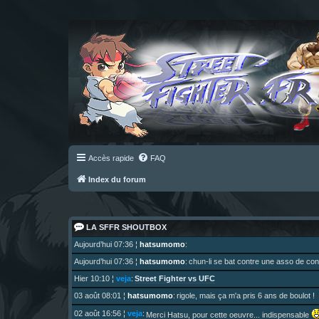
Accès rapide
FAQ
Index du forum
LA SFFR SHOUTBOX
Aujourd’hui 07:36
¦
hatsumomo
:
Aujourd’hui 07:36
¦
hatsumomo
:
chun-li se bat contre une asso de c
Street Fighter vs UFC
Hier 10:10
¦
veja
:
03 août 08:01
¦
hatsumomo
:
rigole, mais ça m'a pris 6 ans de boulot !
02 août 16:56
¦
veja
:
Merci Hatsu, pour cette oeuvre... indispensable