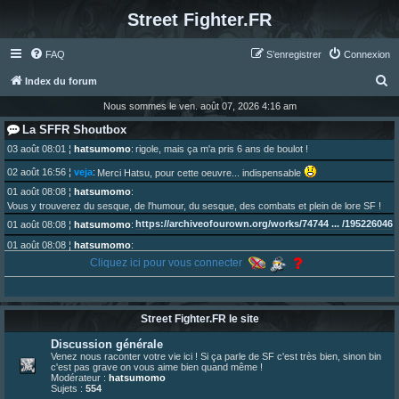
Street Fighter.FR
FAQ
S’enregistrer
Connexion
R
Index du forum
e
Nous sommes le ven. août 07, 2026 4:16 am
c
La SFFR Shoutbox
h
03 août 08:01
¦
hatsumomo
:
rigole, mais ça m'a pris 6 ans de boulot !
e
02 août 16:56
¦
veja
:
Merci Hatsu, pour cette oeuvre... indispensable
r
01 août 08:08
¦
hatsumomo
:
Vous y trouverez du sesque, de l'humour, du sesque, des combats et plein de lore SF !
c
https://archiveofourown.org/works/74744 ... /195226046
01 août 08:08
¦
hatsumomo
:
h
01 août 08:08
¦
hatsumomo
:
e
Aujourd'hui, c'est le yaoi day. Pour la peine je reposte ma dernière fic.
Cliquez ici pour vous connecter
r
30 juil. 07:22
¦
hatsumomo
:
Un futur indispensable :
https://x.com/preterniadotcom/status/20 ... 8820352079
26 juil. 22:09
¦
hatsumomo
:
bio de Alex en ligne les gens !
Street Fighter.FR le site
13 juil. 09:53
¦
hatsumomo
:
Discussion générale
bonjour les amis, je viens de poster ma 1e review de figurine !
Venez nous raconter votre vie ici ! Si ça parle de SF c'est très bien, sinon bin
23 juin 10:36
¦
indy
:
une très chouette SFFR shoutbox !
c'est pas grave on vous aime bien quand même !
Modérateur :
hatsumomo
23 juin 07:30
¦
hatsumomo
:
nouvelle trad caniculaire les amis !
Sujets :
554