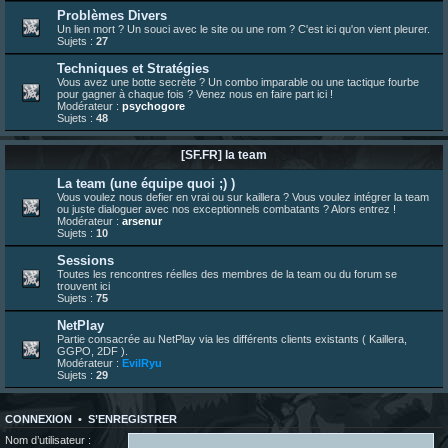
23 juin 07:26
¦
hatsumomo
:
shoutbox réinitialisée
Problèmes Divers
Un lien mort ? Un souci avec le site ou une rom ? C'est ici qu'on vient pleurer.
22 juin 12:27
¦
indy
:
Yo !
Sujets :
27
22 juin 08:49
¦
veja
:
Yo
Techniques et Stratégies
Vous avez une botte secrète ? Un combo imparable ou une tactique fourbe
pour gagner à chaque fois ? Venez nous en faire part ici !
Modérateur :
psychogore
Sujets :
48
[SF.FR] la team
La team (une équipe quoi ;) )
Vous voulez nous defier en vrai ou sur kaillera ? Vous voulez intégrer la team
ou juste dialoguer avec nos exceptionnels combatants ? Alors entrez !
Modérateur :
arsenur
Sujets :
10
Sessions
Toutes les rencontres réelles des membres de la team ou du forum se
trouvent ici
Sujets :
75
NetPlay
Partie consacrée au NetPlay via les différents clients existants ( Kaillera,
GGPO, 2DF ).
Modérateur :
EvilRyu
Sujets :
29
CONNEXION
•
S’ENREGISTRER
Nom d’utilisateur :