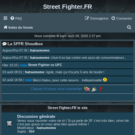
Street Fighter.FR
FAQ
S’enregistrer
Connexion
R
Index du forum
e
Nous sommes le sam. août 08, 2026 2:37 pm
c
La SFFR Shoutbox
h
Aujourd’hui 07:36
¦
hatsumomo
:
e
Aujourd’hui 07:36
¦
hatsumomo
:
chun-li se bat contre une asso de consommateurs ,
r
Street Fighter vs UFC
Hier 10:10
¦
veja
:
c
03 août 08:01
¦
hatsumomo
:
rigole, mais ça m'a pris 6 ans de boulot !
h
02 août 16:56
¦
veja
:
Merci Hatsu, pour cette oeuvre... indispensable
e
01 août 08:08
¦
hatsumomo
:
Cliquez ici pour vous connecter
Vous y trouverez du sesque, de l'humour, du sesque, des combats et plein de lore SF !
r
https://archiveofourown.org/works/74744 ... /195226046
01 août 08:08
¦
hatsumomo
:
01 août 08:08
¦
hatsumomo
:
Street Fighter.FR le site
Aujourd'hui, c'est le yaoi day. Pour la peine je reposte ma dernière fic.
30 juil. 07:22
¦
hatsumomo
:
Discussion générale
Un futur indispensable :
https://x.com/preterniadotcom/status/20 ... 8820352079
Venez nous raconter votre vie ici ! Si ça parle de SF c'est très bien, sinon bin
c'est pas grave on vous aime bien quand même !
26 juil. 22:09
¦
hatsumomo
:
bio de Alex en ligne les gens !
Modérateur :
hatsumomo
Sujets :
554
13 juil. 09:53
¦
hatsumomo
: