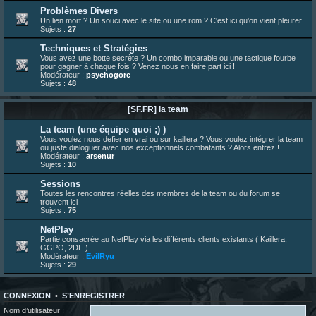
bonjour les amis, je viens de poster ma 1e review de figurine !
Problèmes Divers
Un lien mort ? Un souci avec le site ou une rom ? C'est ici qu'on vient pleurer.
23 juin 10:36
¦
indy
:
une très chouette SFFR shoutbox !
Sujets :
27
23 juin 07:30
¦
hatsumomo
:
nouvelle trad caniculaire les amis !
Techniques et Stratégies
23 juin 07:26
¦
hatsumomo
:
shoutbox réinitialisée
Vous avez une botte secrète ? Un combo imparable ou une tactique fourbe
pour gagner à chaque fois ? Venez nous en faire part ici !
22 juin 12:27
¦
indy
:
Yo !
Modérateur :
psychogore
Sujets :
48
22 juin 08:49
¦
veja
:
Yo
[SF.FR] la team
La team (une équipe quoi ;) )
Vous voulez nous defier en vrai ou sur kaillera ? Vous voulez intégrer la team
ou juste dialoguer avec nos exceptionnels combatants ? Alors entrez !
Modérateur :
arsenur
Sujets :
10
Sessions
Toutes les rencontres réelles des membres de la team ou du forum se
trouvent ici
Sujets :
75
NetPlay
Partie consacrée au NetPlay via les différents clients existants ( Kaillera,
GGPO, 2DF ).
Modérateur :
EvilRyu
Sujets :
29
CONNEXION
•
S’ENREGISTRER
Nom d’utilisateur :