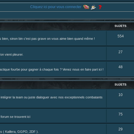
eterniadotcom/status/20 ... 8820352079
Cliquez ici pour vous connecter
review de figurine !
SUJETS
S
554
rès bien, sinon bin c'est pas grave on vous aime bien quand même !
u
j
S
27
on vient pleurer.
e
u
S
48
t
j
tique fourbe pour gagner à chaque fois ? Venez nous en faire part ici !
u
s
e
j
t
SUJETS
e
s
S
10
z intégrer la team ou juste dialoguer avec nos exceptionnels combatants
t
u
s
j
S
75
forum se trouvent ici
e
u
t
S
29
j
nts ( Kaillera, GGPO, 2DF ).
s