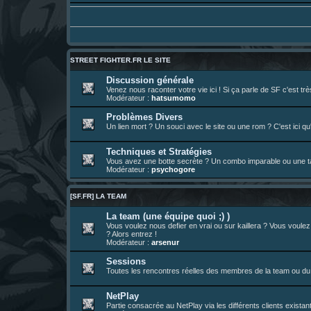
Un futur indispensable :
https://x.com/pr
30 juil. 07:22
¦
hatsumomo
:
26 juil. 22:09
¦
hatsumomo
:
bio de Alex en ligne les gens !
13 juil. 09:53
¦
hatsumomo
:
bonjour les amis, je viens de poster ma 1e 
23 juin 10:36
¦
indy
:
une très chouette SFFR shoutbox !
STREET FIGHTER.FR LE SITE
23 juin 07:30
¦
hatsumomo
:
nouvelle trad caniculaire les amis !
Discussion générale
Venez nous raconter votre vie ici ! Si ça parle de SF c'est t
23 juin 07:26
¦
hatsumomo
:
shoutbox réinitialisée
Modérateur :
hatsumomo
22 juin 12:27
¦
indy
:
Yo !
Problèmes Divers
Un lien mort ? Un souci avec le site ou une rom ? C'est ici qu'
22 juin 08:49
¦
veja
:
Yo
Techniques et Stratégies
Vous avez une botte secrète ? Un combo imparable ou une tac
Modérateur :
psychogore
[SF.FR] LA TEAM
La team (une équipe quoi ;) )
Vous voulez nous defier en vrai ou sur kaillera ? Vous voule
? Alors entrez !
Modérateur :
arsenur
Sessions
Toutes les rencontres réelles des membres de la team ou du 
NetPlay
Partie consacrée au NetPlay via les différents clients exista