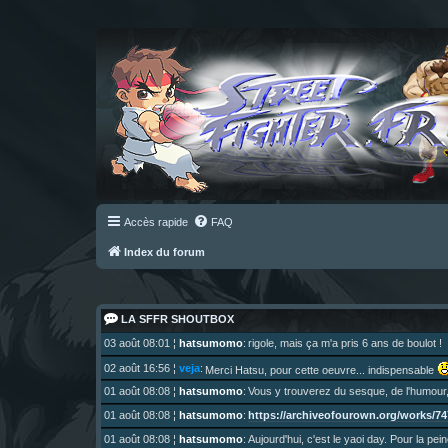
Accès rapide
FAQ
Index du forum
LA SFFR SHOUTBOX
03 août 08:01
¦
hatsumomo
:
rigole, mais ça m'a pris 6 ans de boulot !
02 août 16:56
¦
veja
:
Merci Hatsu, pour cette oeuvre... indispensable
01 août 08:08
¦
hatsumomo
:
Vous y trouverez du sesque, de l'humour,
https://archiveofourown.org/works/747
01 août 08:08
¦
hatsumomo
:
01 août 08:08
¦
hatsumomo
:
Aujourd'hui, c'est le yaoi day. Pour la pei